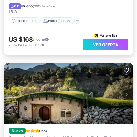
Cocina
Aire acondicionado
Bueno
6.0
(
1003 Reseñas
)
1 Baño
Aparcamiento
Balcón/Terraza
US $168
/noche
VER OFERTA
7
noches
-
US $1,178
Nueva
Casa