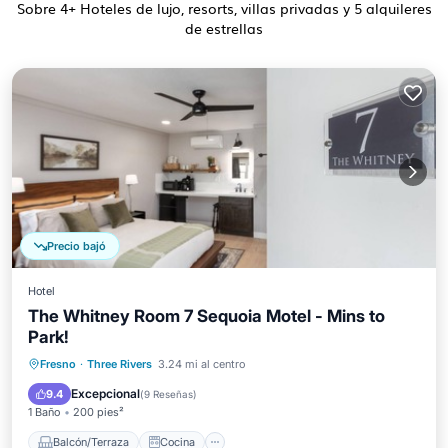
Sobre
4
+ Hoteles de lujo, resorts, villas privadas y 5 alquileres
de estrellas
Precio bajó
Hotel
The Whitney Room 7 Sequoia Motel - Mins to
Park!
Balcón/Terraza
Cocina
Fresno
·
Three Rivers
3.24 mi al centro
Aire acondicionado
Internet
Excepcional
9.4
(
9 Reseñas
)
1 Baño
200 pies²
Balcón/Terraza
Cocina