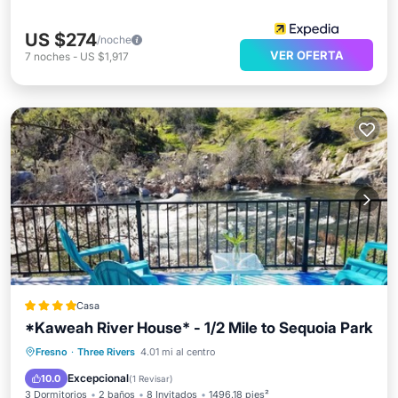
US $274
/noche
VER OFERTA
7
noches
-
US $1,917
Casa
*Kaweah River House* - 1/2 Mile to Sequoia Park
Desayuno
Aparcamiento
Fresno
·
Three Rivers
4.01 mi al centro
Balcón/Terraza
Aire acondicionado
Excepcional
10.0
(
1 Revisar
)
3 Dormitorios
2 baños
8 Invitados
1496.18 pies²