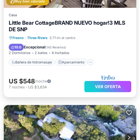
Muy bien valorado
Casa
Little Bear CottageBRAND NUEVO hogar!3 MLS
DE SNP
Bañera de hidromasaje
Aparcamiento
Fresno
·
Three Rivers
3.71 mi al centro
Balcón/Terraza
Cocina
Excepcional
10.0
(
143 Reseñas
)
2 Dormitorios
2 baños
4 Invitados
Bañera de hidromasaje
Aparcamiento
US $548
/noche
VER OFERTA
7
noches
-
US $3,834