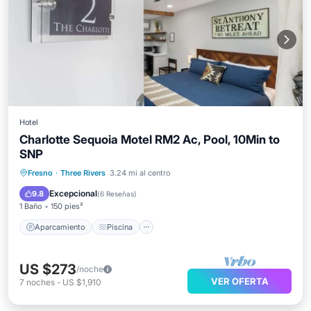
Hotel
Charlotte Sequoia Motel RM2 Ac, Pool, 10Min to
SNP
Aparcamiento
Piscina
Fresno
·
Three Rivers
3.24 mi al centro
Balcón/Terraza
Cocina
Excepcional
9.8
(
6 Reseñas
)
1 Baño
150 pies²
Aparcamiento
Piscina
US $273
/noche
VER OFERTA
7
noches
-
US $1,910