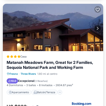
Casa
Matanah Meadows Farm, Great for 2 Families,
Sequoia National Park and Working Farm
Aparcamiento
Balcón/Terraza
Fresno
·
Three Rivers
1.80 mi al centro
Vistas
Aire acondicionado
Excepcional
10.0
(
3 Reseñas
)
4 Dormitorios
3 baños
8 Invitados
2604.87 pies²
Aparcamiento
Balcón/Terraza