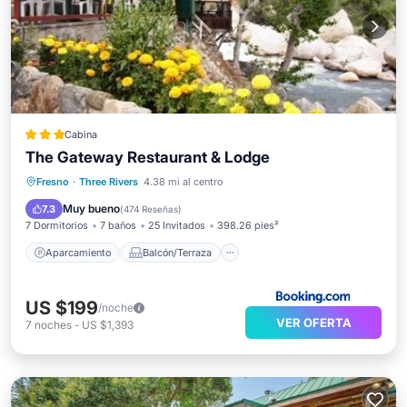
Cabina
The Gateway Restaurant & Lodge
Aparcamiento
Balcón/Terraza
Fresno
·
Three Rivers
4.38 mi al centro
Aire acondicionado
Internet
Muy bueno
7.3
(
474 Reseñas
)
7 Dormitorios
7 baños
25 Invitados
398.26 pies²
Aparcamiento
Balcón/Terraza
US $199
/noche
VER OFERTA
7
noches
-
US $1,393