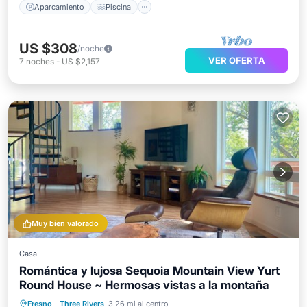
Aparcamiento
Piscina
US $308
/noche
VER OFERTA
7
noches
-
US $2,157
Muy bien valorado
Casa
Romántica y lujosa Sequoia Mountain View Yurt
Round House ~ Hermosas vistas a la montaña
Bañera de hidromasaje
Aparcamiento
Fresno
·
Three Rivers
3.26 mi al centro