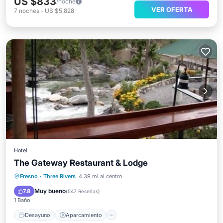
US $833
/noche
VER OFERTA
7
noches
-
US $5,828
Hotel
The Gateway Restaurant & Lodge
Desayuno
Aparcamiento
Fresno
·
Three Rivers
4.39 mi al centro
Balcón/Terraza
Cocina
Muy bueno
7.8
(
547 Reseñas
)
1 Baño
Desayuno
Aparcamiento