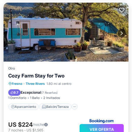
Otro
Cozy Farm Stay for Two
Aparcamiento
Balcón/Terraza
Fresno
·
Three Rivers
1.80 mi al centro
Aire acondicionado
Internet
Excepcional
9.7
(
7 Reseñas
)
1 Dormitorio
1 Baño
2 Invitados
Aparcamiento
Balcón/Terraza
US $224
/noche
VER OFERTA
7
noches
-
US $1,565