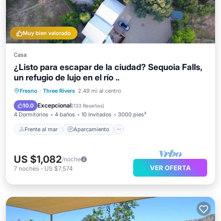
Muy bien valorado
Casa
¿Listo para escapar de la ciudad? Sequoia Falls,
un refugio de lujo en el río ..
Frente al mar
Aparcamiento
Fresno
·
Three Rivers
2.49 mi al centro
Vista al mar
Balcón/Terraza
Excepcional
10.0
(
133 Reseñas
)
4 Dormitorios
4 baños
10 Invitados
3000 pies²
Frente al mar
Aparcamiento
US $1,082
/noche
VER OFERTA
7
noches
-
US $7,574