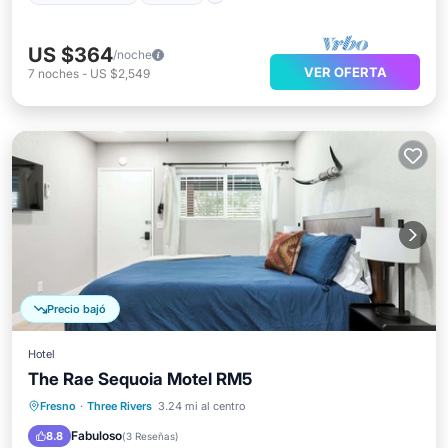
US $364
/noche
VER OFERTA
7
noches
-
US $2,549
Precio bajó
Hotel
The Rae Sequoia Motel RM5
Aparcamiento
Piscina
Fresno
·
Three Rivers
3.24 mi al centro
Balcón/Terraza
Cocina
Fabuloso
8.8
(
3 Reseñas
)