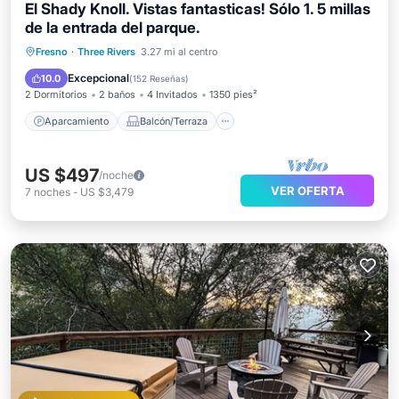
El Shady Knoll. Vistas fantasticas! Sólo 1. 5 millas
de la entrada del parque.
Aparcamiento
Balcón/Terraza
Fresno
·
Three Rivers
3.27 mi al centro
Cocina
Aire acondicionado
Excepcional
10.0
(
152 Reseñas
)
2 Dormitorios
2 baños
4 Invitados
1350 pies²
Aparcamiento
Balcón/Terraza
US $497
/noche
VER OFERTA
7
noches
-
US $3,479