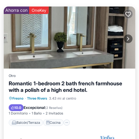
Ahorra con
OneKey
Otro
Romantic 1-bedroom 2 bath french farmhouse
with a polish of a high end hotel.
Balcón/Terraza
Cocina
Fresno
·
Three Rivers
3.43 mi al centro
Aire acondicionado
Internet
Excepcional
10.0
(
2 Reseñas
)
1 Dormitorio
1 Baño
2 Invitados
Balcón/Terraza
Cocina