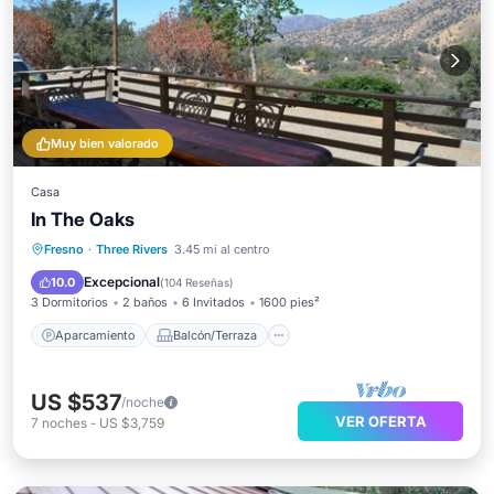
Muy bien valorado
Casa
In The Oaks
Aparcamiento
Balcón/Terraza
Fresno
·
Three Rivers
3.45 mi al centro
Cocina
Aire acondicionado
Excepcional
10.0
(
104 Reseñas
)
3 Dormitorios
2 baños
6 Invitados
1600 pies²
Aparcamiento
Balcón/Terraza
US $537
/noche
VER OFERTA
7
noches
-
US $3,759