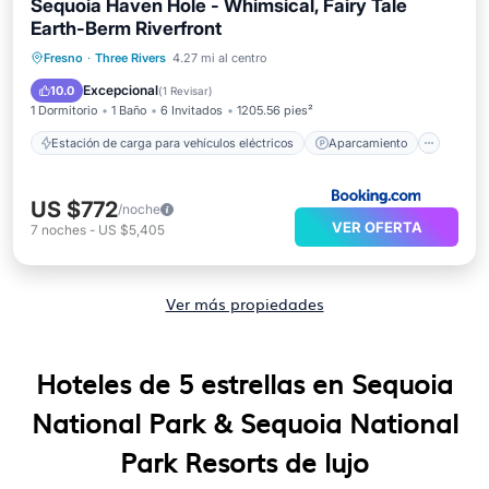
Sequoia Haven Hole - Whimsical, Fairy Tale
Earth-Berm Riverfront
Estación de carga para vehículos eléctricos
Aparcamiento
Balcón/Terraza
Fresno
·
Three Rivers
4.27 mi al centro
Aire acondicionado
Excepcional
10.0
(
1 Revisar
)
1 Dormitorio
1 Baño
6 Invitados
1205.56 pies²
Estación de carga para vehículos eléctricos
Aparcamiento
US $772
/noche
VER OFERTA
7
noches
-
US $5,405
Ver más propiedades
Hoteles de 5 estrellas en Sequoia
National Park & Sequoia National
Park Resorts de lujo