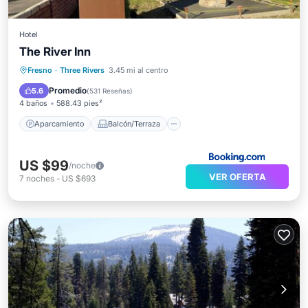
Hotel
The River Inn
Aparcamiento
Balcón/Terraza
Fresno
·
Three Rivers
3.45 mi al centro
Vistas
Aire acondicionado
Promedio
5.6
(
531 Reseñas
)
4 baños
588.43 pies²
Aparcamiento
Balcón/Terraza
US $99
/noche
VER OFERTA
7
noches
-
US $693