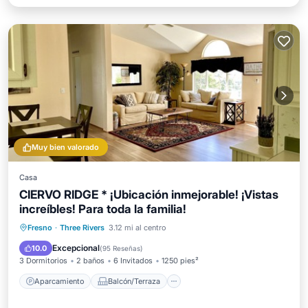
Muy bien valorado
Casa
CIERVO RIDGE * ¡Ubicación inmejorable! ¡Vistas
increíbles! Para toda la familia!
Aparcamiento
Balcón/Terraza
Fresno
·
Three Rivers
3.12 mi al centro
Cocina
Aire acondicionado
Excepcional
10.0
(
95 Reseñas
)
3 Dormitorios
2 baños
6 Invitados
1250 pies²
Aparcamiento
Balcón/Terraza