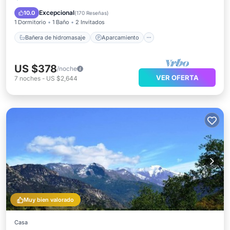
Vista al mar
Balcón/Terraza
Excepcional
10.0
(
170 Reseñas
)
1 Dormitorio
1 Baño
2 Invitados
Bañera de hidromasaje
Aparcamiento
US $378
/noche
VER OFERTA
7
noches
-
US $2,644
Muy bien valorado
Casa