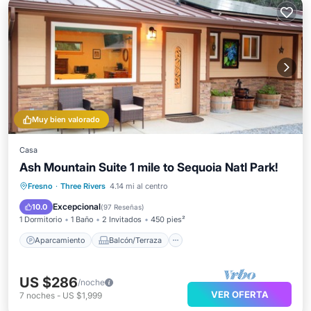
Muy bien valorado
Casa
Ash Mountain Suite 1 mile to Sequoia Natl Park!
Aparcamiento
Balcón/Terraza
Fresno
·
Three Rivers
4.14 mi al centro
Cocina
Aire acondicionado
Excepcional
10.0
(
97 Reseñas
)
1 Dormitorio
1 Baño
2 Invitados
450 pies²
Aparcamiento
Balcón/Terraza
US $286
/noche
VER OFERTA
7
noches
-
US $1,999