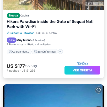
Nueva
Cabina
Hikers Paradise inside the Gate of Sequai Natl
Park with Wi-Fi
Aparcamiento
Balcón/Terraza
California
·
Kaweah
4.39 mi al centro
Cocina
Aire acondicionado
Muy bueno
7.4
(
8 Reseñas
)
2 Dormitorios
1 Baño
4 Invitados
Aparcamiento
Balcón/Terraza
US $177
/noche
VER OFERTA
7
noches
-
US $1,236