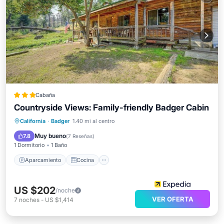
Cabaña
Countryside Views: Family-friendly Badger Cabin
Aparcamiento
Cocina
Internet
California
·
Badger
1.40 mi al centro
Apto para niños
Muy bueno
7.8
(
7 Reseñas
)
1 Dormitorio
1 Baño
Aparcamiento
Cocina
US $202
/noche
VER OFERTA
7
noches
-
US $1,414