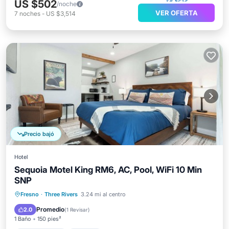
US $502
/noche
VER OFERTA
7
noches
-
US $3,514
Precio bajó
Hotel
Sequoia Motel King RM6, AC, Pool, WiFi 10 Min
SNP
Aparcamiento
Piscina
Fresno
·
Three Rivers
3.24 mi al centro
Balcón/Terraza
Cocina
Promedio
2.0
(
1 Revisar
)
1 Baño
150 pies²