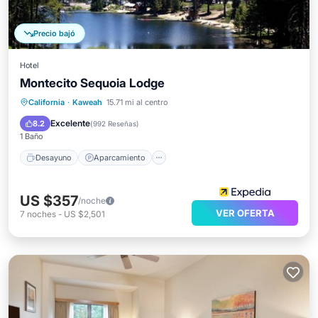
Precio bajó
Hotel
Montecito Sequoia Lodge
Desayuno
Aparcamiento
Piscina
California
·
Kaweah
15.71 mi al centro
Balcón/Terraza
Excelente
8.2
(
992 Reseñas
)
1 Baño
Desayuno
Aparcamiento
US $357
/noche
VER OFERTA
7
noches
-
US $2,501