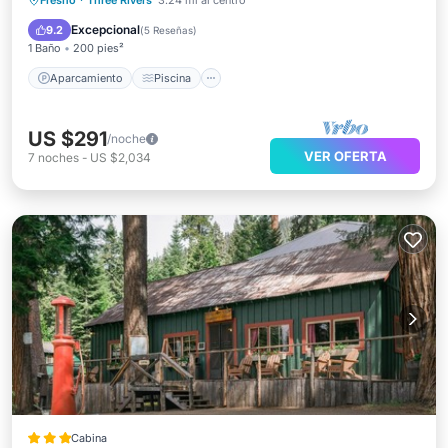
Fresno
·
Three Rivers
3.24 mi al centro
Balcón/Terraza
Cocina
Excepcional
9.2
(
5 Reseñas
)
1 Baño
200 pies²
Aparcamiento
Piscina
US $291
/noche
VER OFERTA
7
noches
-
US $2,034
Cabina