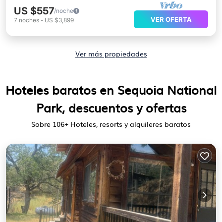
US $557
/noche
VER OFERTA
7
noches
-
US $3,899
Ver más propiedades
Hoteles baratos en Sequoia National
Park, descuentos y ofertas
Sobre
106
+ Hoteles, resorts y alquileres baratos