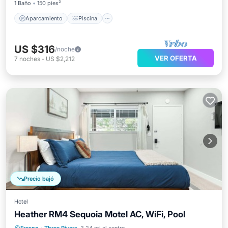
1 Baño
150 pies²
Aparcamiento
Piscina
US $316
/noche
VER OFERTA
7
noches
-
US $2,212
Precio bajó
Hotel
Heather RM4 Sequoia Motel AC, WiFi, Pool
Aparcamiento
Piscina