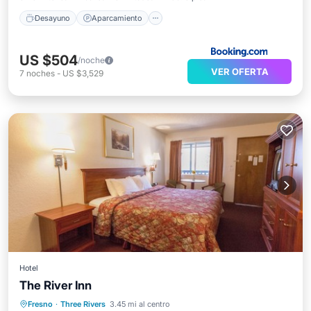
Desayuno
Aparcamiento
US $504
/noche
VER OFERTA
7
noches
-
US $3,529
Hotel
The River Inn
Aparcamiento
Balcón/Terraza
Fresno
·
Three Rivers
3.45 mi al centro