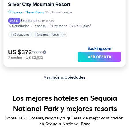
Silver City Mountain Resort
Desayuno
Aparcamiento
Fresno
·
Three Rivers
10.84 mi al centro
Balcón/Terraza
Internet
Excelente
8.0
(
62 Reseñas
)
19 Dormitorios
17 baños
61 Invitados
5507.76 pies²
Desayuno
Aparcamiento
US $372
/noche
VER OFERTA
7
noches
-
US $2,602
Ver más propiedades
Los mejores hoteles en Sequoia
National Park y mejores resorts
Sobre
115
+ Hoteles, resorts y alquileres de mejor calificación
en Sequoia National Park