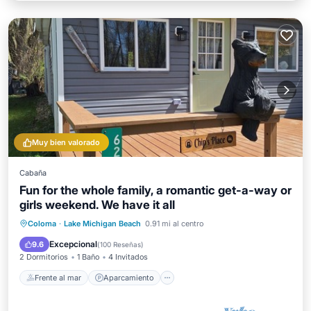
Muy bien valorado
Cabaña
Fun for the whole family, a romantic get-a-way or
girls weekend. We have it all
Frente al mar
Aparcamiento
Coloma
·
Lake Michigan Beach
0.91 mi al centro
Vista al mar
Balcón/Terraza
Excepcional
9.6
(
100 Reseñas
)
2 Dormitorios
1 Baño
4 Invitados
Frente al mar
Aparcamiento