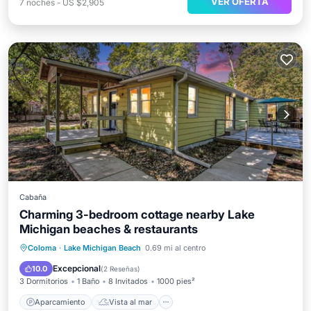
VER OFERTA
7
noches
-
US $2,905
Cabaña
Charming 3-bedroom cottage nearby Lake
Michigan beaches & restaurants
Aparcamiento
Vista al mar
Coloma
·
Lake Michigan Beach
0.69 mi al centro
Balcón/Terraza
Vistas
Excepcional
10.0
(
2 Reseñas
)
3 Dormitorios
1 Baño
8 Invitados
1000 pies²
Aparcamiento
Vista al mar