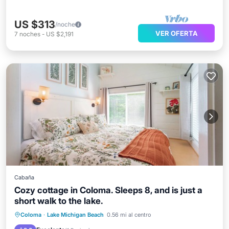
US $313
/noche
VER OFERTA
7
noches
-
US $2,191
Cabaña
Cozy cottage in Coloma. Sleeps 8, and is just a
short walk to the lake.
Aire acondicionado
Internet
Coloma
·
Lake Michigan Beach
0.56 mi al centro
Apto para niños
Lavandería