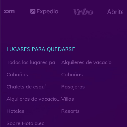
LUGARES PARA QUEDARSE
T
odos los lugares para quedarse
A
lquileres de vacaciones
Cabañas
Cabañas
Chalets de esquí
Pasajeros
A
lquileres de vacaciones únicos
Villas
Hoteles
Resorts
Sobre Hotala.ec