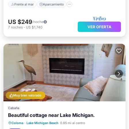
Frente al mar
Aparcamiento
US $249
/noche
VER OFERTA
7
noches
-
US $1,740
Muy bien valorado
Cabaña
Beautiful cottage near Lake Michigan.
Frente al mar
Aparcamiento
Coloma
·
Lake Michigan Beach
0.85 mi al centro