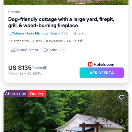
Cabaña
Dog-friendly cottage with a large yard, firepit,
grill, & wood-burning fireplace
Balcón/Terraza
Cocina
Coloma
·
Lake Michigan Beach
1.00 mi al centro
Aire acondicionado
Internet
3 Dormitorios
1 Baño
8 Invitados
1070 pies²
Balcón/Terraza
Cocina
US $135
/noche
VER OFERTA
7
noches
-
US $945
Ahorra con
OneKey