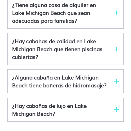
¿Tiene alguna casa de alquiler en
Lake Michigan Beach que sean
Dog-friendly cottage with a large yard, firepit,
adecuadas para familias?
grill, & wood-burning fireplace
Cabaña recién remodelada en zona boscosa
tranquila con paseo rápido a la playa
Cozy. Clean, Perfect for couples and small
¿Hay cabañas de calidad en Lake
families.
Michigan Beach que tienen piscinas
Cozy cottage with almost .5 acres
cubiertas?
¿Alguna cabaña en Lake Michigan
Beach tiene bañeras de hidromasaje?
¿Hay cabañas de lujo en Lake
Michigan Beach?
Lake Michigan Beach alquileres con bañera de
hidromasaje