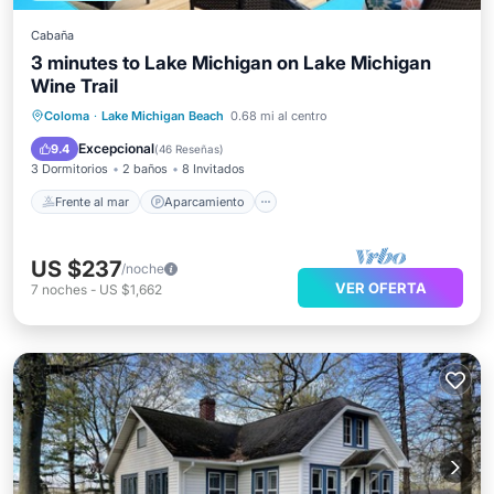
Cabaña
3 minutes to Lake Michigan on Lake Michigan
Wine Trail
Frente al mar
Aparcamiento
Coloma
·
Lake Michigan Beach
0.68 mi al centro
Vista al mar
Balcón/Terraza
Excepcional
9.4
(
46 Reseñas
)
3 Dormitorios
2 baños
8 Invitados
Frente al mar
Aparcamiento
US $237
/noche
VER OFERTA
7
noches
-
US $1,662