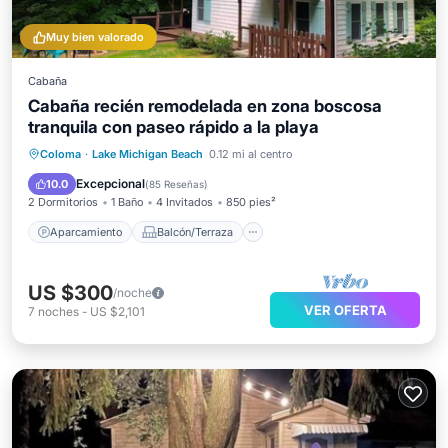
Muy bien valorado
Cabaña
Cabaña recién remodelada en zona boscosa
tranquila con paseo rápido a la playa
Aparcamiento
Balcón/Terraza
Coloma
·
Lake Michigan Beach
0.12 mi al centro
Cocina
Aire acondicionado
Excepcional
10.0
(
85 Reseñas
)
2 Dormitorios
1 Baño
4 Invitados
850 pies²
Aparcamiento
Balcón/Terraza
US $300
/noche
VER OFERTA
7
noches
-
US $2,101