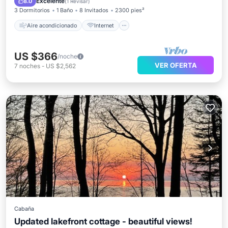
Excelente
8.0
(
1 Revisar
)
3 Dormitorios
1 Baño
8 Invitados
2300 pies²
Aire acondicionado
Internet
US $366
/noche
VER OFERTA
7
noches
-
US $2,562
Cabaña
Updated lakefront cottage - beautiful views!