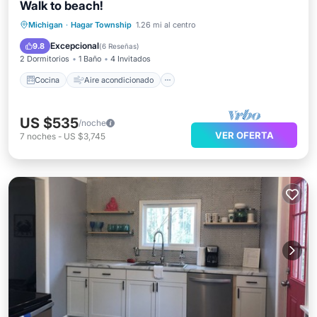
Walk to beach!
Cocina
Aire acondicionado
Internet
Michigan
·
Hagar Township
1.26 mi al centro
Apto para niños
Excepcional
9.8
(
6 Reseñas
)
2 Dormitorios
1 Baño
4 Invitados
Cocina
Aire acondicionado
US $535
/noche
VER OFERTA
7
noches
-
US $3,745