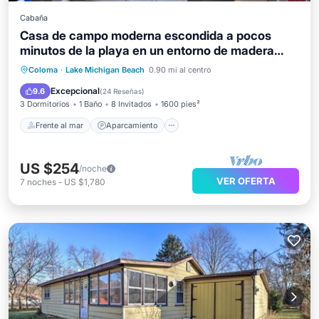
Cabaña
Casa de campo moderna escondida a pocos
minutos de la playa en un entorno de madera
tranquilo.
Frente al mar
Aparcamiento
Coloma
·
Lake Michigan Beach
0.90 mi al centro
Vista al mar
Balcón/Terraza
Excepcional
9.6
(
24 Reseñas
)
3 Dormitorios
1 Baño
8 Invitados
1600 pies²
Frente al mar
Aparcamiento
US $254
/noche
VER OFERTA
7
noches
-
US $1,780