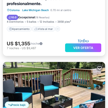
profesionalmente.
Aparcamiento
Vista al mar
Coloma
·
Lake Michigan Beach
0.70 mi al centro
Balcón/Terraza
Vistas
Excepcional
10.0
(
18 Reseñas
)
4 Dormitorios
5 baños
12 Invitados
3858 pies²
Aparcamiento
Vista al mar
US $1,355
/noche
VER OFERTA
7
noches
-
US $9,487
Precio bajó