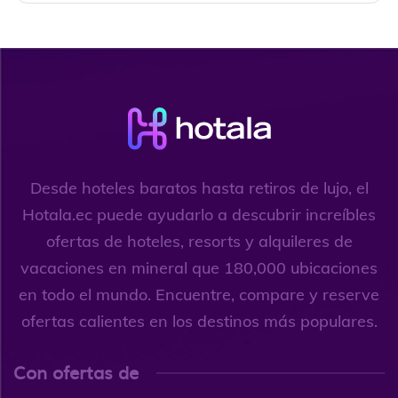
Desde hoteles baratos hasta retiros de lujo, el
Hotala.ec puede ayudarlo a descubrir increíbles
ofertas de hoteles, resorts y alquileres de
vacaciones en mineral que 180,000 ubicaciones
en todo el mundo. Encuentre, compare y reserve
ofertas calientes en los destinos más populares.
Con ofertas de