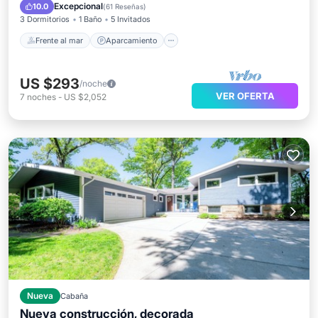
Vista al mar
Balcón/Terraza
Excepcional
10.0
(
61 Reseñas
)
3 Dormitorios
1 Baño
5 Invitados
Frente al mar
Aparcamiento
US $293
/noche
VER OFERTA
7
noches
-
US $2,052
Nueva
Cabaña
Nueva construcción, decorada