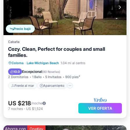
Precio bajó
Cabaña
Cozy. Clean, Perfect for couples and small
families.
Frente al mar
Aparcamiento
Coloma
·
Lake Michigan Beach
1.04 mi al centro
Vista al mar
Balcón/Terraza
Excepcional
10.0
(
80 Reseñas
)
2 Dormitorios
1 Baño
5 Invitados
900 pies²
Frente al mar
Aparcamiento
US $218
/noche
VER OFERTA
7
noches
-
US $1,524
Ahorra con
OneKey