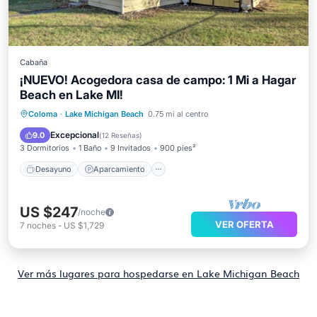
Cabaña
¡NUEVO! Acogedora casa de campo: 1 Mi a Hagar
Beach en Lake MI!
Desayuno
Aparcamiento
Spa
Coloma
·
Lake Michigan Beach
0.75 mi al centro
Balcón/Terraza
Excepcional
9.0
(
12 Reseñas
)
3 Dormitorios
1 Baño
9 Invitados
900 pies²
Desayuno
Aparcamiento
US $247
/noche
VER OFERTA
7
noches
-
US $1,729
Ver más lugares para hospedarse en Lake Michigan Beach