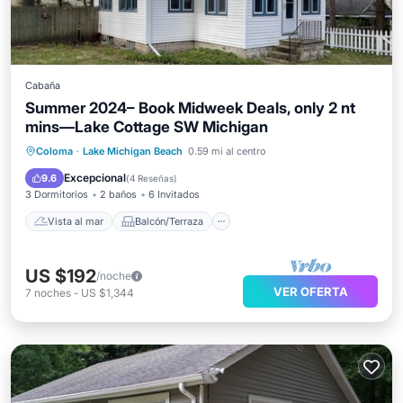
Cabaña
Summer 2024– Book Midweek Deals, only 2 nt
mins—Lake Cottage SW Michigan
Vista al mar
Balcón/Terraza
Coloma
·
Lake Michigan Beach
0.59 mi al centro
Vistas
Cocina
Excepcional
9.6
(
4 Reseñas
)
3 Dormitorios
2 baños
6 Invitados
Vista al mar
Balcón/Terraza
US $192
/noche
VER OFERTA
7
noches
-
US $1,344