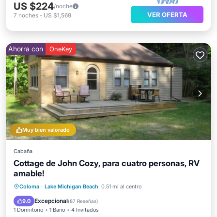
US $224
/noche
VER OFERTA
7
noches
-
US $1,569
Ahorra con
OneKey
Muy bien valorado
Cabaña
Cottage de John Cozy, para cuatro personas, RV
amable!
Frente al mar
Aparcamiento
Coloma
·
Lake Michigan Beach
0.51 mi al centro
Vista al mar
Balcón/Terraza
Excepcional
9.0
(
87 Reseñas
)
1 Dormitorio
1 Baño
4 Invitados