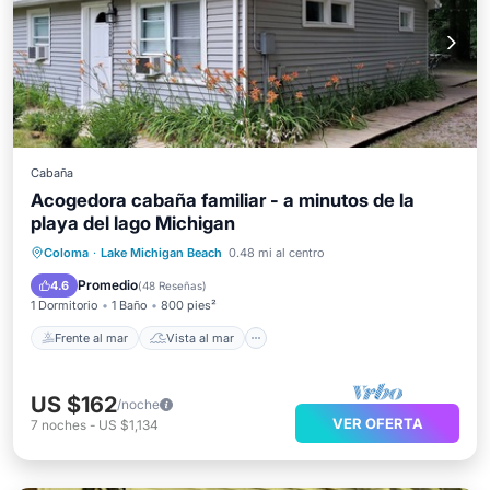
Cabaña
Acogedora cabaña familiar - a minutos de la
playa del lago Michigan
Frente al mar
Vista al mar
Vistas
Coloma
·
Lake Michigan Beach
0.48 mi al centro
Cocina
Promedio
4.6
(
48 Reseñas
)
1 Dormitorio
1 Baño
800 pies²
Frente al mar
Vista al mar
US $162
/noche
VER OFERTA
7
noches
-
US $1,134