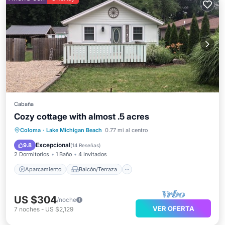
Cabaña
Cozy cottage with almost .5 acres
Aparcamiento
Balcón/Terraza
Coloma
·
Lake Michigan Beach
0.77 mi al centro
Cocina
Aire acondicionado
Excepcional
9.8
(
14 Reseñas
)
2 Dormitorios
1 Baño
4 Invitados
Aparcamiento
Balcón/Terraza
US $304
/noche
VER OFERTA
7
noches
-
US $2,129