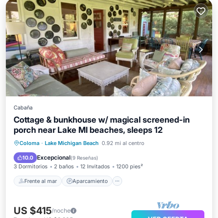
Cabaña
Cottage & bunkhouse w/ magical screened-in
porch near Lake MI beaches, sleeps 12
Frente al mar
Aparcamiento
Coloma
·
Lake Michigan Beach
0.92 mi al centro
Vista al mar
Balcón/Terraza
Excepcional
10.0
(
9 Reseñas
)
3 Dormitorios
2 baños
12 Invitados
1200 pies²
Frente al mar
Aparcamiento
US $415
/noche