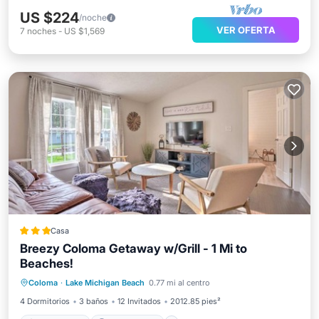
US $224
/noche
VER OFERTA
7
noches
-
US $1,569
Casa
Breezy Coloma Getaway w/Grill - 1 Mi to
Beaches!
Frente al mar
Aparcamiento
Coloma
·
Lake Michigan Beach
0.77 mi al centro
Vista al mar
Vistas
4 Dormitorios
3 baños
12 Invitados
2012.85 pies²