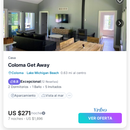
Casa
Coloma Get Away
Aparcamiento
Vista al mar
Coloma
·
Lake Michigan Beach
0.63 mi al centro
Balcón/Terraza
Vistas
Excepcional
9.8
(
12 Reseñas
)
2 Dormitorios
1 Baño
5 Invitados
Aparcamiento
Vista al mar
US $271
/noche
VER OFERTA
7
noches
-
US $1,896