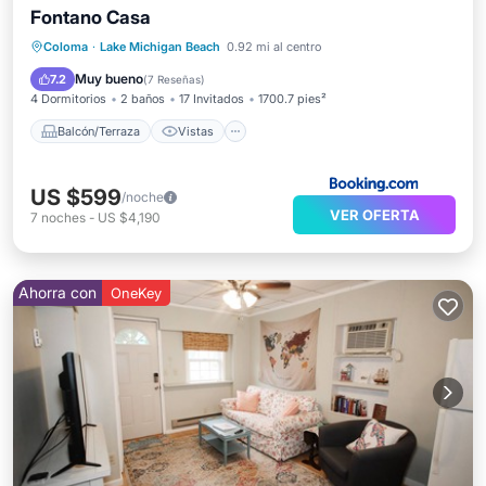
Fontano Casa
Balcón/Terraza
Vistas
Coloma
·
Lake Michigan Beach
0.92 mi al centro
Aire acondicionado
Internet
Muy bueno
7.2
(
7 Reseñas
)
4 Dormitorios
2 baños
17 Invitados
1700.7 pies²
Balcón/Terraza
Vistas
US $599
/noche
VER OFERTA
7
noches
-
US $4,190
Ahorra con
OneKey