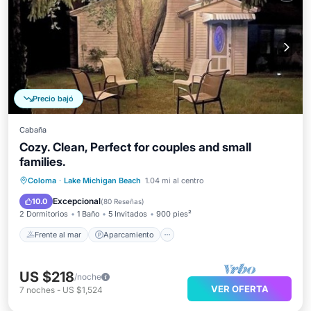
Precio bajó
Cabaña
Cozy. Clean, Perfect for couples and small
families.
Frente al mar
Aparcamiento
Coloma
·
Lake Michigan Beach
1.04 mi al centro
Vista al mar
Balcón/Terraza
Excepcional
10.0
(
80 Reseñas
)
2 Dormitorios
1 Baño
5 Invitados
900 pies²
Frente al mar
Aparcamiento
US $218
/noche
VER OFERTA
7
noches
-
US $1,524