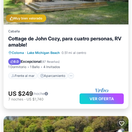
Muy bien valorado
Cabaña
Cottage de John Cozy, para cuatro personas, RV
amable!
Frente al mar
Aparcamiento
Coloma
·
Lake Michigan Beach
0.51 mi al centro
Vista al mar
Balcón/Terraza
Excepcional
9.0
(
87 Reseñas
)
1 Dormitorio
1 Baño
4 Invitados
Frente al mar
Aparcamiento
US $249
/noche
VER OFERTA
7
noches
-
US $1,740