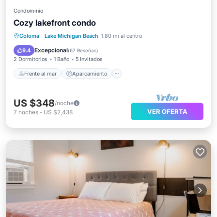
Condominio
Cozy lakefront condo
Frente al mar
Aparcamiento
Piscina
Coloma
·
Lake Michigan Beach
1.80 mi al centro
Vista al mar
Excepcional
9.4
(
67 Reseñas
)
2 Dormitorios
1 Baño
5 Invitados
Frente al mar
Aparcamiento
US $348
/noche
VER OFERTA
7
noches
-
US $2,438