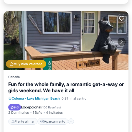
Muy bien valorado
Cabaña
Fun for the whole family, a romantic get-a-way or
girls weekend. We have it all
Frente al mar
Aparcamiento
Coloma
·
Lake Michigan Beach
0.91 mi al centro
Vista al mar
Balcón/Terraza
Excepcional
9.6
(
100 Reseñas
)
2 Dormitorios
1 Baño
4 Invitados
Frente al mar
Aparcamiento