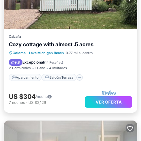
Cabaña
Cozy cottage with almost .5 acres
Aparcamiento
Balcón/Terraza
Coloma
·
Lake Michigan Beach
0.77 mi al centro
Cocina
Aire acondicionado
Excepcional
9.8
(
14 Reseñas
)
2 Dormitorios
1 Baño
4 Invitados
Aparcamiento
Balcón/Terraza
US $304
/noche
VER OFERTA
7
noches
-
US $2,129