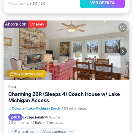
VER OFERTA
7
noches
-
US $4,424
Ahorra con
OneKey
Muy bien valorado
Casa
Charming 2BR (Sleeps 4) Coach House w/ Lake
Michigan Access
Frente al mar
Aparcamiento
Coloma
·
Lake Michigan Beach
1.63 mi al centro
Vista al mar
Balcón/Terraza
Excepcional
10.0
(
59 Reseñas
)
2 Dormitorios
1 Baño
4 Invitados
Frente al mar
Aparcamiento