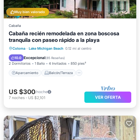
Muy bien valorado
Cabaña
Cabaña recién remodelada en zona boscosa
tranquila con paseo rápido a la playa
Aparcamiento
Balcón/Terraza
Coloma
·
Lake Michigan Beach
0.12 mi al centro
Cocina
Aire acondicionado
Excepcional
10.0
(
85 Reseñas
)
2 Dormitorios
1 Baño
4 Invitados
850 pies²
Aparcamiento
Balcón/Terraza
US $300
/noche
VER OFERTA
7
noches
-
US $2,101