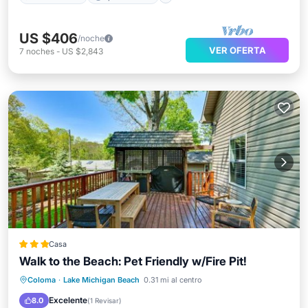
US $406
/noche
VER OFERTA
7
noches
-
US $2,843
Casa
Walk to the Beach: Pet Friendly w/Fire Pit!
Frente al mar
Aparcamiento
Coloma
·
Lake Michigan Beach
0.31 mi al centro
Vista al mar
Vistas
Excelente
8.0
(
1 Revisar
)