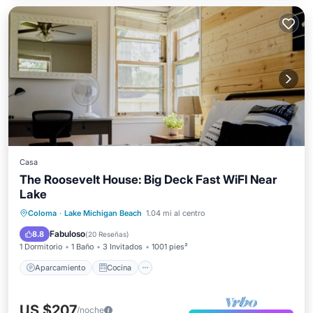
Casa
The Roosevelt House: Big Deck Fast WiFI Near
Lake
Aparcamiento
Cocina
Coloma
·
Lake Michigan Beach
1.04 mi al centro
Aire acondicionado
Internet
Fabuloso
8.8
(
20 Reseñas
)
1 Dormitorio
1 Baño
3 Invitados
1001 pies²
Aparcamiento
Cocina
US $207
/noche