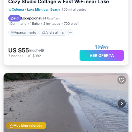
Cozy Studio Cottage w Fast WiFi near Lake
Aparcamiento
Vista al mar
Coloma
·
Lake Michigan Beach
1.05 mi al centro
Balcón/Terraza
Vistas
Excepcional
9.6
(
24 Reseñas
)
1 Dormitorio
1 Baño
2 Invitados
700 pies²
Aparcamiento
Vista al mar
US $55
/noche
VER OFERTA
7
noches
-
US $382
Muy bien valorado