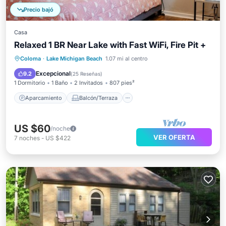
Precio bajó
Casa
Relaxed 1 BR Near Lake with Fast WiFi, Fire Pit +
Aparcamiento
Balcón/Terraza
Coloma
·
Lake Michigan Beach
1.07 mi al centro
Cocina
Aire acondicionado
Excepcional
9.2
(
25 Reseñas
)
1 Dormitorio
1 Baño
2 Invitados
807 pies²
Aparcamiento
Balcón/Terraza
US $60
/noche
VER OFERTA
7
noches
-
US $422