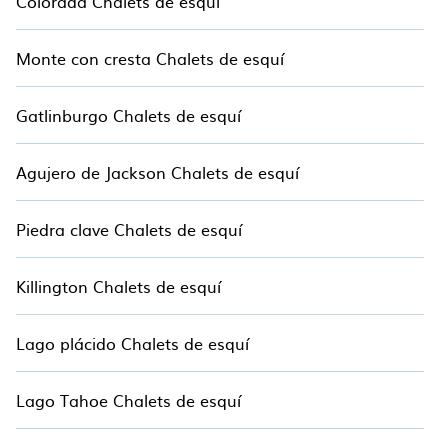
Colorada Chalets de esquí
chalets románticos, Chalets de montaña, chalets
de esquí atendidos y chalets de esquí de autos.
Monte con cresta Chalets de esquí
Tus vacaciones mejoran Mientras reserva su
chalet de vacaciones con Hotala para sus
Gatlinburgo Chalets de esquí
próximas vacaciones en el resort.
Agujero de Jackson Chalets de esquí
Piedra clave Chalets de esquí
Killington Chalets de esquí
Lago plácido Chalets de esquí
Lago Tahoe Chalets de esquí