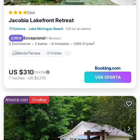
Casa
Jacobia Lakefront Retreat
Balcón/Terraza
Vistas
Coloma
·
Lake Michigan Beach
1.61 mi al centro
Aire acondicionado
Internet
Excepcional
10.0
(
1 Revisar
)
3 Dormitorios
2 baños
8 Invitados
1399.31 pies²
Balcón/Terraza
Vistas
US $310
/noche
VER OFERTA
7
noches
-
US $2,170
Ahorra con
OneKey