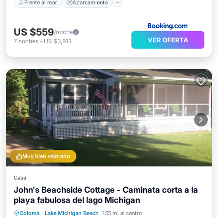
Frente al mar
Aparcamiento
US $559
/noche
VER OFERTA
7
noches
-
US $3,913
Muy bien valorado
Casa
John's Beachside Cottage - Caminata corta a la
playa fabulosa del lago Michigan
Aparcamiento
Balcón/Terraza
Coloma
·
Lake Michigan Beach
1.55 mi al centro