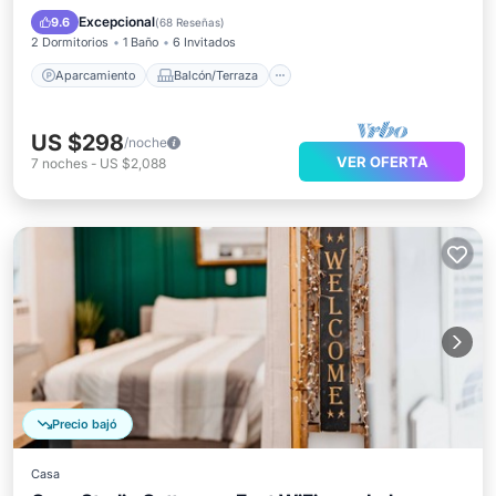
Cocina
Aire acondicionado
Excepcional
9.6
(
68 Reseñas
)
2 Dormitorios
1 Baño
6 Invitados
Aparcamiento
Balcón/Terraza
US $298
/noche
VER OFERTA
7
noches
-
US $2,088
Precio bajó
Casa