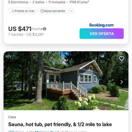
5 Dormitorios
2 baños
11 Invitados
1786.81 pies²
Frente al mar
Aparcamiento
US $471
/noche
VER OFERTA
7
noches
-
US $3,297
Casa
Sauna, hot tub, pet friendly, & 1/2 mile to lake