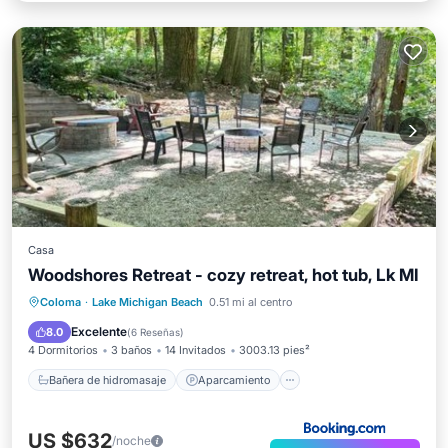
Casa
Woodshores Retreat - cozy retreat, hot tub, Lk MI
Bañera de hidromasaje
Aparcamiento
Coloma
·
Lake Michigan Beach
0.51 mi al centro
Aire acondicionado
Internet
Excelente
8.0
(
6 Reseñas
)
4 Dormitorios
3 baños
14 Invitados
3003.13 pies²
Bañera de hidromasaje
Aparcamiento
US $632
/noche