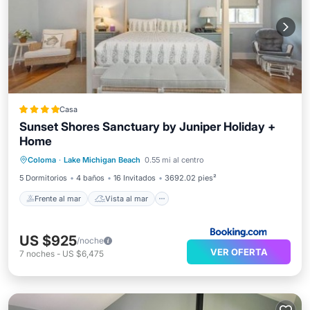
Casa
Sunset Shores Sanctuary by Juniper Holiday +
Home
Frente al mar
Vista al mar
Vistas
Coloma
·
Lake Michigan Beach
0.55 mi al centro
Aire acondicionado
5 Dormitorios
4 baños
16 Invitados
3692.02 pies²
Frente al mar
Vista al mar
US $925
/noche
VER OFERTA
7
noches
-
US $6,475