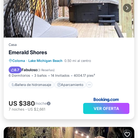
Casa
Emerald Shores
Bañera de hidromasaje
Aparcamiento
Coloma
·
Lake Michigan Beach
0.50 mi al centro
Aire acondicionado
Internet
Fabuloso
8.7
(
3 Reseñas
)
6 Dormitorios
3 baños
14 Invitados
4004.17 pies²
Bañera de hidromasaje
Aparcamiento
US $380
/noche
VER OFERTA
7
noches
-
US $2,661