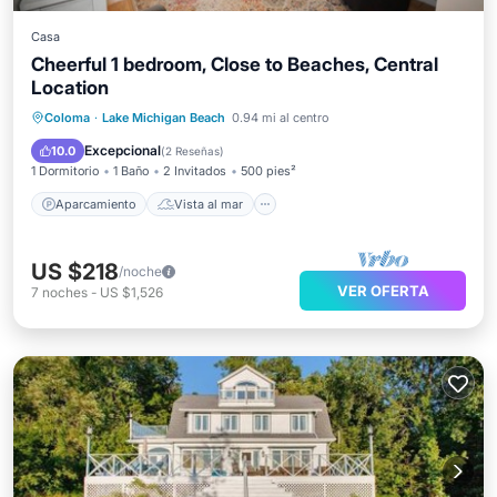
Casa
Cheerful 1 bedroom, Close to Beaches, Central
Location
Aparcamiento
Vista al mar
Coloma
·
Lake Michigan Beach
0.94 mi al centro
Balcón/Terraza
Vistas
Excepcional
10.0
(
2 Reseñas
)
1 Dormitorio
1 Baño
2 Invitados
500 pies²
Aparcamiento
Vista al mar
US $218
/noche
VER OFERTA
7
noches
-
US $1,526