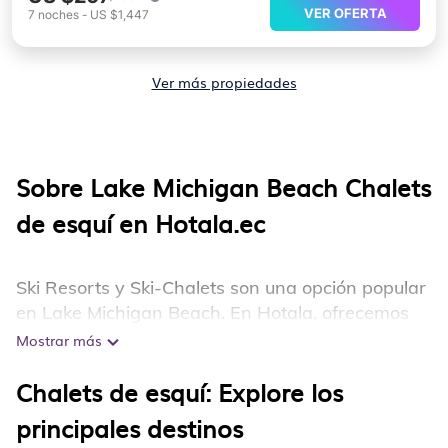
VER OFERTA
7
noches
-
US $1,447
Ver más propiedades
Sobre Lake Michigan Beach Chalets
de esquí en Hotala.ec
Ski Resorts y Ski-Chalets son una opción popular
en Lake Michigan Beach. En Hotala, ofrecemos
more que 108 Lake Michigan Beachúnico Chalets
Mostrar más
y opciones de alojamiento de invierno cerca de
Chalets de esquí: Explore los
Lake Michigan Beach para adaptarse a su
presupuesto y preferencias. Estos chalets y
principales destinos
estadías de resort son una excelente opción para