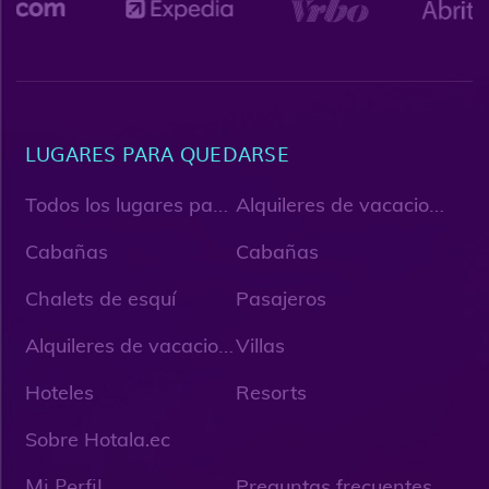
LUGARES PARA QUEDARSE
T
odos los lugares para quedarse
A
lquileres de vacaciones
Cabañas
Cabañas
Chalets de esquí
Pasajeros
A
lquileres de vacaciones únicos
Villas
Hoteles
Resorts
Sobre Hotala.ec
Mi Perfil
Preguntas frecuentes