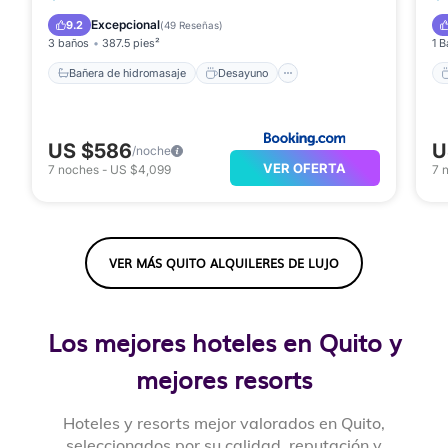
Spa
Balcón/Terraza
Excepcional
9.2
(
49 Reseñas
)
3 baños
387.5 pies²
1 B
Bañera de hidromasaje
Desayuno
US $586
U
/noche
VER OFERTA
7
noches
-
US $4,099
7
VER MÁS QUITO ALQUILERES DE LUJO
Los mejores hoteles en Quito y
mejores resorts
Hoteles y resorts mejor valorados en Quito,
seleccionados por su calidad, reputación y