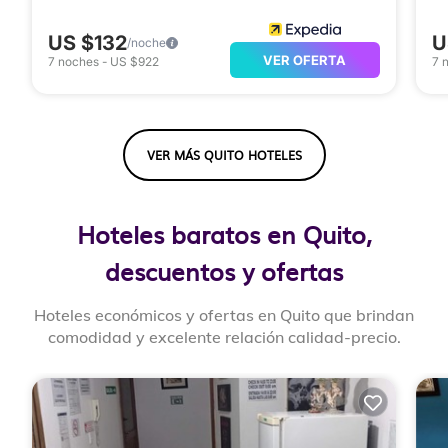
US $132
U
/noche
VER OFERTA
7
noches
-
US $922
7
VER MÁS QUITO HOTELES
Hoteles baratos en Quito,
descuentos y ofertas
Hoteles económicos y ofertas en Quito que brindan
comodidad y excelente relación calidad-precio.