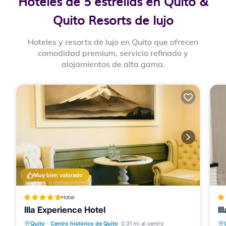
Hoteles de 5 estrellas en Quito &
Quito Resorts de lujo
Hoteles y resorts de lujo en Quito que ofrecen
comodidad premium, servicio refinado y
alojamientos de alta gama.
Muy bien valorado
Hotel
Illa Experience Hotel
Il
Bañera de hidromasaje
Desayuno
Quito
·
Centro histórico de Quito
0.31 mi al centro