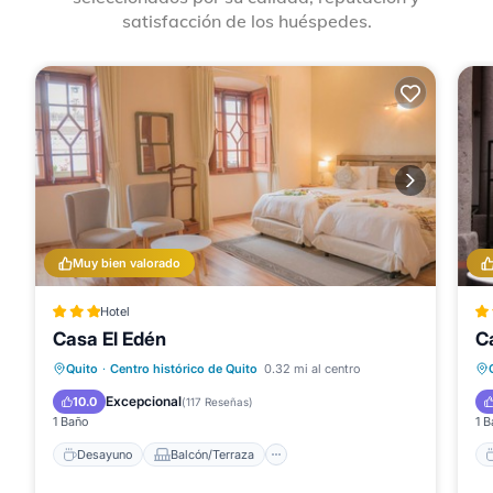
satisfacción de los huéspedes.
Muy bien valorado
Hotel
Casa El Edén
C
Desayuno
Balcón/Terraza
Internet
Quito
·
Centro histórico de Quito
0.32 mi al centro
Apto para niños
Excepcional
10.0
(
117 Reseñas
)
1 Baño
1 B
Desayuno
Balcón/Terraza