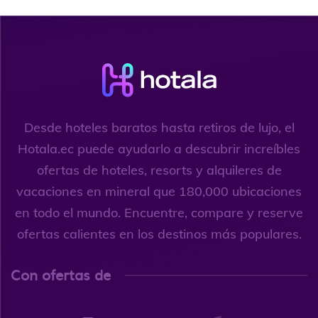
Desde hoteles baratos hasta retiros de lujo, el
Hotala.ec puede ayudarlo a descubrir increíbles
ofertas de hoteles, resorts y alquileres de
vacaciones en mineral que 180,000 ubicaciones
en todo el mundo. Encuentre, compare y reserve
ofertas calientes en los destinos más populares.
Con ofertas de