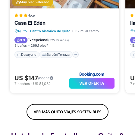
Muy bien valorado
Hotel
Casa El Edén
I
Desayuno
Balcón/Terraza
Internet
Quito
·
Centro histórico de Quito
0.32 mi al centro
Apto para niños
Excepcional
9.9
(
325 Reseñas
)
3 baños
269.1 pies²
1 B
Desayuno
Balcón/Terraza
US $147
U
/noche
VER OFERTA
7
noches
-
US $1,032
7
VER MÁS QUITO VIAJES SOSTENIBLES