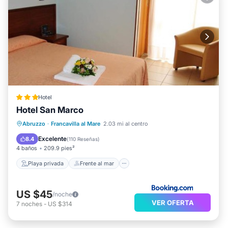
Hotel
Hotel San Marco
Playa privada
Frente al mar
Abruzzo
·
Francavilla al Mare
2.03 mi al centro
Desayuno
Vista al mar
Excelente
8.4
(
110 Reseñas
)
4 baños
209.9 pies²
Playa privada
Frente al mar
US $45
/noche
VER OFERTA
7
noches
-
US $314