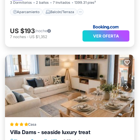
3 Dormitorios
2 baños
7 Invitados
1399.31 pies²
Aparcamiento
Balcón/Terraza
US $193
/noche
VER OFERTA
7
noches
-
US $1,352
Casa
Villa Dams - seaside luxury treat