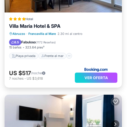
Hotel
Villa Maria Hotel & SPA
Playa privada
Frente al mar
Abruzzo
·
Francavilla al Mare
2.30 mi al centro
Bañera de hidromasaje
Desayuno
Fabuloso
8.5
(
1172 Reseñas
)
15 baños
323.64 pies²
Playa privada
Frente al mar
US $517
/noche
VER OFERTA
7
noches
-
US $3,618