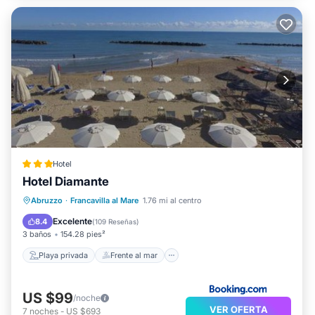
Hotel
Hotel Diamante
Playa privada
Frente al mar
Abruzzo
·
Francavilla al Mare
1.76 mi al centro
Desayuno
Aparcamiento
Excelente
8.4
(
109 Reseñas
)
3 baños
154.28 pies²
Playa privada
Frente al mar
US $99
/noche
VER OFERTA
7
noches
-
US $693