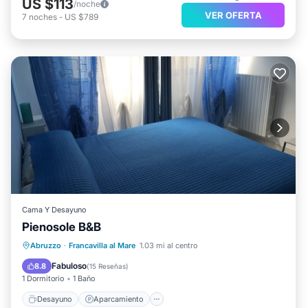
US $113
/noche
VER OFERTA
7
noches
-
US $789
Cama Y Desayuno
Pienosole B&B
Desayuno
Aparcamiento
Abruzzo
·
Francavilla al Mare
1.03 mi al centro
Balcón/Terraza
Cocina
Fabuloso
8.8
(
15 Reseñas
)
1 Dormitorio
1 Baño
Desayuno
Aparcamiento