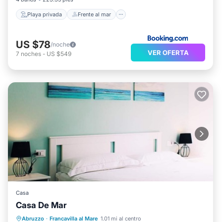
Playa privada
Frente al mar
US $78
/noche
VER OFERTA
7
noches
-
US $549
Casa
Casa De Mar
Balcón/Terraza
Aire acondicionado
Abruzzo
·
Francavilla al Mare
1.01 mi al centro