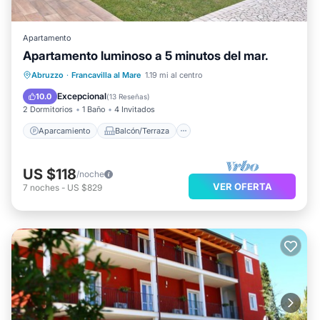
Apartamento
Apartamento luminoso a 5 minutos del mar.
Aparcamiento
Balcón/Terraza
Abruzzo
·
Francavilla al Mare
1.19 mi al centro
Cocina
Aire acondicionado
Excepcional
10.0
(
13 Reseñas
)
2 Dormitorios
1 Baño
4 Invitados
Aparcamiento
Balcón/Terraza
US $118
/noche
VER OFERTA
7
noches
-
US $829