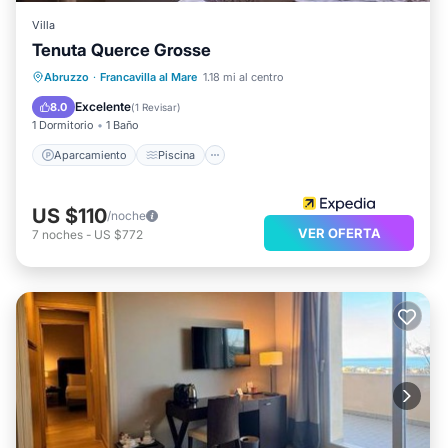
Villa
Tenuta Querce Grosse
Aparcamiento
Piscina
Abruzzo
·
Francavilla al Mare
1.18 mi al centro
Balcón/Terraza
Internet
Excelente
8.0
(
1 Revisar
)
1 Dormitorio
1 Baño
Aparcamiento
Piscina
US $110
/noche
VER OFERTA
7
noches
-
US $772