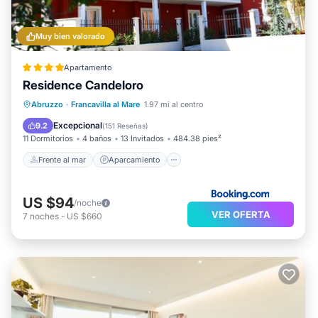
Muy bien valorado
Apartamento
Residence Candeloro
Frente al mar
Aparcamiento
Piscina
Abruzzo
·
Francavilla al Mare
1.97 mi al centro
Vista al mar
Excepcional
9.2
(
151 Reseñas
)
11 Dormitorios
4 baños
13 Invitados
484.38 pies²
Frente al mar
Aparcamiento
US $94
/noche
VER OFERTA
7
noches
-
US $660