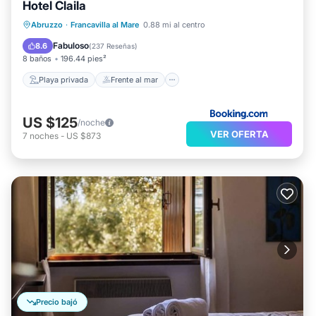
Hotel Claila
Playa privada
Frente al mar
Abruzzo
·
Francavilla al Mare
0.88 mi al centro
Bañera de hidromasaje
Desayuno
Fabuloso
8.6
(
237 Reseñas
)
8 baños
196.44 pies²
Playa privada
Frente al mar
US $125
/noche
VER OFERTA
7
noches
-
US $873
Precio bajó