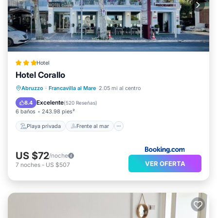
Hotel
Hotel Corallo
Playa privada
Frente al mar
Abruzzo
·
Francavilla al Mare
2.05 mi al centro
Vista al mar
Balcón/Terraza
Excelente
8.4
(
520 Reseñas
)
6 baños
243.98 pies²
Playa privada
Frente al mar
US $72
/noche
VER OFERTA
7
noches
-
US $507