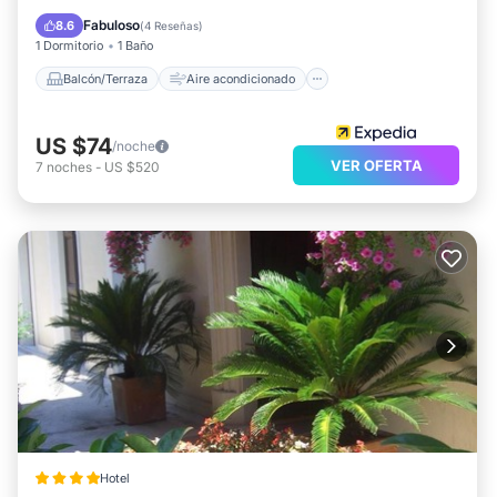
Internet
Apto para niños
Fabuloso
8.6
(
4 Reseñas
)
1 Dormitorio
1 Baño
Balcón/Terraza
Aire acondicionado
US $74
/noche
VER OFERTA
7
noches
-
US $520
Hotel