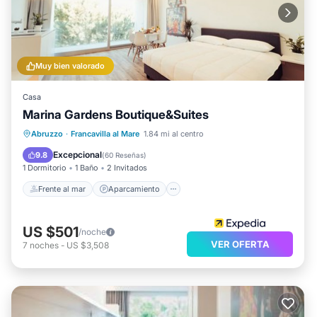
Muy bien valorado
Casa
Marina Gardens Boutique&Suites
Frente al mar
Aparcamiento
Abruzzo
·
Francavilla al Mare
1.84 mi al centro
Vista al mar
Balcón/Terraza
Excepcional
9.8
(
60 Reseñas
)
1 Dormitorio
1 Baño
2 Invitados
Frente al mar
Aparcamiento
US $501
/noche
VER OFERTA
7
noches
-
US $3,508