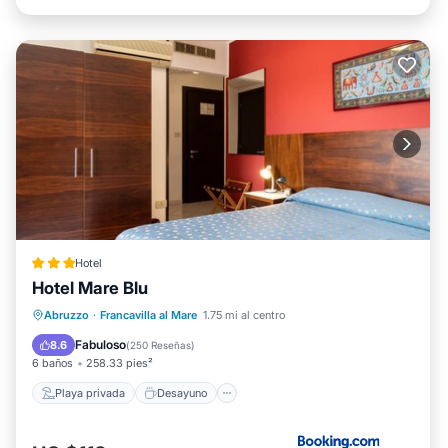
Hotel
Hotel Mare Blu
Playa privada
Desayuno
Abruzzo
·
Francavilla al Mare
1.75 mi al centro
Aparcamiento
Vista al mar
Fabuloso
8.6
(
250 Reseñas
)
6 baños
258.33 pies²
Playa privada
Desayuno