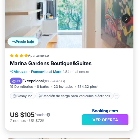
Precio bajó
Apartamento
Marina Gardens Boutique&Suites
Desayuno
Estación de carga para vehículos eléctricos
Abruzzo
·
Francavilla al Mare
1.84 mi al centro
Aparcamiento
Balcón/Terraza
Excepcional
9.1
(
835 Reseñas
)
19 Dormitorios
8 baños
23 Invitados
584.32 pies²
Desayuno
Estación de carga para vehículos eléctricos
US $105
/noche
VER OFERTA
7
noches
-
US $735