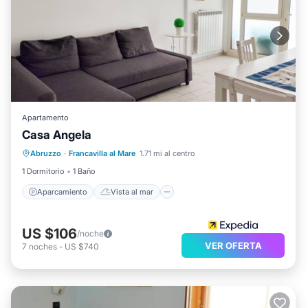
Apartamento
Casa Angela
Aparcamiento
Vista al mar
Abruzzo
·
Francavilla al Mare
1.71 mi al centro
Balcón/Terraza
Vistas
1 Dormitorio
1 Baño
Aparcamiento
Vista al mar
US $106
/noche
VER OFERTA
7
noches
-
US $740