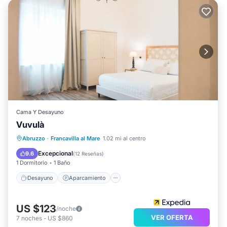
Cama Y Desayuno
Vuvulà
Desayuno
Aparcamiento
Abruzzo
·
Francavilla al Mare
1.02 mi al centro
Balcón/Terraza
Aire acondicionado
Excepcional
9.6
(
12 Reseñas
)
1 Dormitorio
1 Baño
Desayuno
Aparcamiento
US $123
/noche
VER OFERTA
7
noches
-
US $860