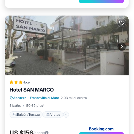
Hotel
Hotel SAN MARCO
Balcón/Terraza
Vistas
Abruzzo
·
Francavilla al Mare
2.03 mi al centro
Aire acondicionado
Internet
5 baños
150.69 pies²
Balcón/Terraza
Vistas
US $156
/noche