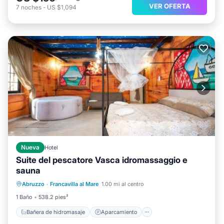
VER OFERTA
7
noches
-
US $1,094
Nueva
Hotel
Suite del pescatore Vasca idromassaggio e
sauna
Bañera de hidromasaje
Aparcamiento
Abruzzo
·
Francavilla al Mare
1.00 mi al centro
Piscina
Balcón/Terraza
1 Baño
538.2 pies²
Bañera de hidromasaje
Aparcamiento