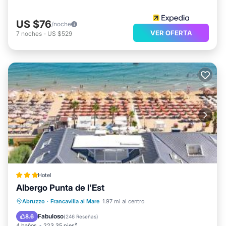
US $76
/noche
VER OFERTA
7
noches
-
US $529
Hotel
Albergo Punta de l'Est
Playa privada
Frente al mar
Abruzzo
·
Francavilla al Mare
1.97 mi al centro
Desayuno
Aparcamiento
Fabuloso
8.6
(
246 Reseñas
)
4 baños
223.35 pies²