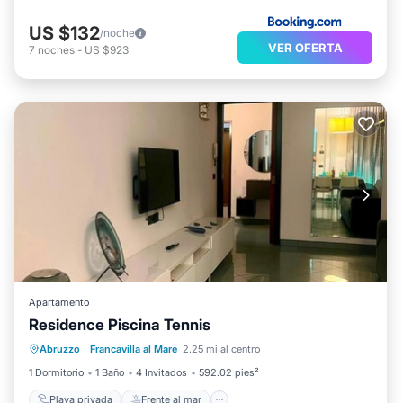
US $132
/noche
VER OFERTA
7
noches
-
US $923
Apartamento
Residence Piscina Tennis
Playa privada
Frente al mar
Abruzzo
·
Francavilla al Mare
2.25 mi al centro
Aparcamiento
Piscina
1 Dormitorio
1 Baño
4 Invitados
592.02 pies²
Playa privada
Frente al mar