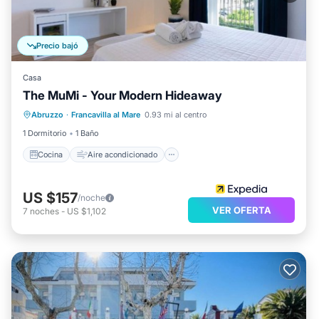
Precio bajó
Casa
The MuMi - Your Modern Hideaway
Cocina
Aire acondicionado
Internet
Abruzzo
·
Francavilla al Mare
0.93 mi al centro
Apto para niños
1 Dormitorio
1 Baño
Cocina
Aire acondicionado
US $157
/noche
VER OFERTA
7
noches
-
US $1,102