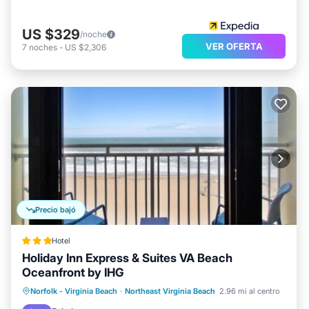
US $329
/noche
VER OFERTA
7
noches
-
US $2,306
Precio bajó
Hotel
Holiday Inn Express & Suites VA Beach
Oceanfront by IHG
Piscina privada
Frente al mar
Norfolk - Virginia Beach
·
Northeast Virginia Beach
2.96 mi al centro
Aparcamiento
Piscina