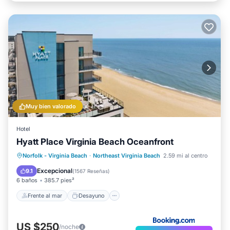
Muy bien valorado
Hotel
Hyatt Place Virginia Beach Oceanfront
Frente al mar
Desayuno
Norfolk - Virginia Beach
·
Northeast Virginia Beach
2.59 mi al centro
Aparcamiento
Piscina
Excepcional
9.1
(
1567 Reseñas
)
6 baños
385.7 pies²
Frente al mar
Desayuno
US $250
/noche