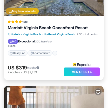
Muy bien valorado
Hotel
Marriott Virginia Beach Oceanfront Resort
Desayuno
Aparcamiento
Piscina
Norfolk - Virginia Beach
·
Northeast Virginia Beach
2.35 mi al centro
Vista al mar
Excepcional
9.0
(
1012 Reseñas
)
1 Baño
Desayuno
Aparcamiento
US $319
/noche
VER OFERTA
7
noches
-
US $2,233