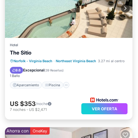
Hotel
The Sitio
Aparcamiento
Piscina
Vista al mar
Norfolk - Virginia Beach
·
Northeast Virginia Beach
3.27 mi al centro
Balcón/Terraza
Excepcional
9.6
(
39 Reseñas
)
1 Baño
Aparcamiento
Piscina
US $353
/noche
VER OFERTA
7
noches
-
US $2,471
Ahorra con
OneKey