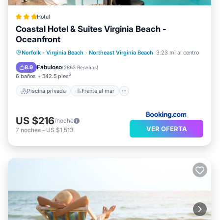
Hotel
Coastal Hotel & Suites Virginia Beach -
Oceanfront
Piscina privada
Frente al mar
Norfolk - Virginia Beach
·
Northeast Virginia Beach
3.23 mi al centro
Bañera de hidromasaje
Aparcamiento
Fabuloso
8.9
(
2863 Reseñas
)
6 baños
542.5 pies²
Piscina privada
Frente al mar
US $216
/noche
VER OFERTA
7
noches
-
US $1,513