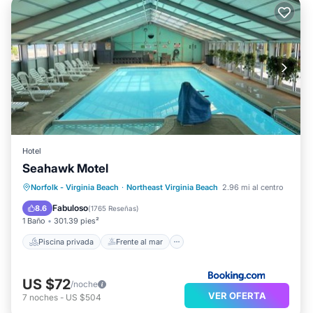
Hotel
Seahawk Motel
Piscina privada
Frente al mar
Norfolk - Virginia Beach
·
Northeast Virginia Beach
2.96 mi al centro
Bañera de hidromasaje
Aparcamiento
Fabuloso
8.6
(
1765 Reseñas
)
1 Baño
301.39 pies²
Piscina privada
Frente al mar
US $72
/noche
VER OFERTA
7
noches
-
US $504