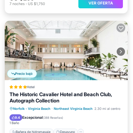
VER OFERTA
7
noches
-
US $1,750
Precio bajó
Hotel
The Historic Cavalier Hotel and Beach Club,
Autograph Collection
Bañera de hidromasaje
Desayuno
Norfolk - Virginia Beach
·
Northeast Virginia Beach
2.30 mi al centro
Aparcamiento
Piscina
Excepcional
9.4
(
388 Reseñas
)
1 Baño
Bañera de hidromasaje
Desayuno