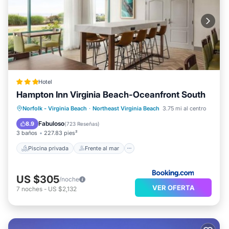
Hotel
Hampton Inn Virginia Beach-Oceanfront South
Piscina privada
Frente al mar
Estación de carga para vehículos eléctricos
Norfolk - Virginia Beach
·
Northeast Virginia Beach
3.75 mi al centro
Aparcamiento
Fabuloso
8.9
(
723 Reseñas
)
3 baños
227.83 pies²
Piscina privada
Frente al mar
US $305
/noche
VER OFERTA
7
noches
-
US $2,132