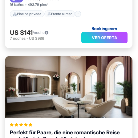
16 baños
493.79 pies²
Piscina privada
Frente al mar
US $141
/noche
VER OFERTA
7
noches
-
US $986
Perfekt für Paare, die eine romantische Reise