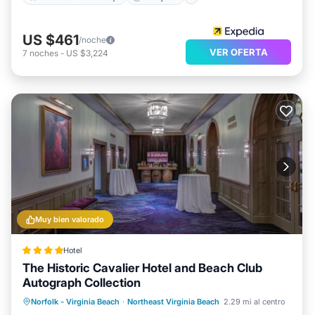
US $461
/noche
VER OFERTA
7
noches
-
US $3,224
Muy bien valorado
Hotel
The Historic Cavalier Hotel and Beach Club
Autograph Collection
Piscina privada
Playa privada
Norfolk - Virginia Beach
·
Northeast Virginia Beach
2.29 mi al centro