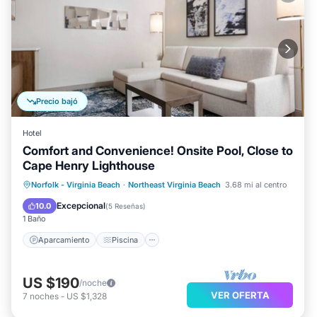
Precio bajó
Hotel
Comfort and Convenience! Onsite Pool, Close to
Cape Henry Lighthouse
Aparcamiento
Piscina
Cocina
Norfolk - Virginia Beach
·
Northeast Virginia Beach
3.68 mi al centro
Aire acondicionado
Excepcional
10.0
(
5 Reseñas
)
1 Baño
Aparcamiento
Piscina
US $190
/noche
VER OFERTA
7
noches
-
US $1,328