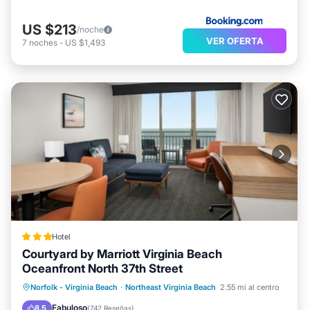
US $213
/noche
VER OFERTA
7
noches
-
US $1,493
Hotel
Courtyard by Marriott Virginia Beach
Oceanfront North 37th Street
Piscina privada
Frente al mar
Norfolk - Virginia Beach
·
Northeast Virginia Beach
2.55 mi al centro
Aparcamiento
Piscina
Fabuloso
8.5
(
742 Reseñas
)