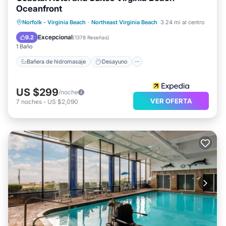
Oceanfront
Bañera de hidromasaje
Desayuno
Norfolk - Virginia Beach
·
Northeast Virginia Beach
3.24 mi al centro
Aparcamiento
Piscina
Excepcional
9.2
(
1378 Reseñas
)
1 Baño
Bañera de hidromasaje
Desayuno
US $299
/noche
VER OFERTA
7
noches
-
US $2,090