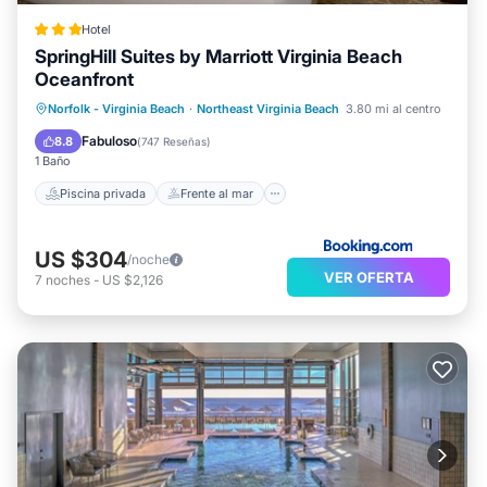
Hotel
SpringHill Suites by Marriott Virginia Beach
Oceanfront
Piscina privada
Frente al mar
Norfolk - Virginia Beach
·
Northeast Virginia Beach
3.80 mi al centro
Bañera de hidromasaje
Aparcamiento
Fabuloso
8.8
(
747 Reseñas
)
1 Baño
Piscina privada
Frente al mar
US $304
/noche
VER OFERTA
7
noches
-
US $2,126