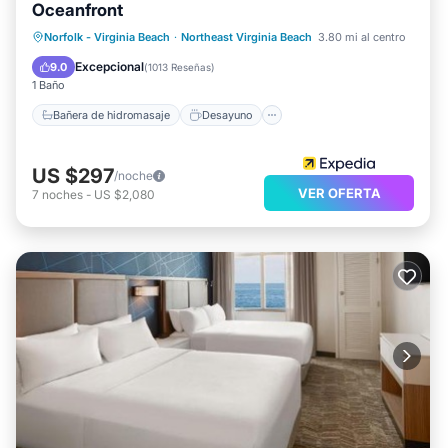
Oceanfront
Bañera de hidromasaje
Desayuno
Norfolk - Virginia Beach
·
Northeast Virginia Beach
3.80 mi al centro
Aparcamiento
Piscina
Excepcional
9.0
(
1013 Reseñas
)
1 Baño
Bañera de hidromasaje
Desayuno
US $297
/noche
VER OFERTA
7
noches
-
US $2,080