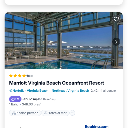
Hotel
Marriott Virginia Beach Oceanfront Resort
Piscina privada
Frente al mar
Estación de carga para vehículos eléctricos
Norfolk - Virginia Beach
·
Northeast Virginia Beach
2.42 mi al centro
Aparcamiento
Fabuloso
8.9
(
488 Reseñas
)
1 Baño
348.03 pies²
Piscina privada
Frente al mar