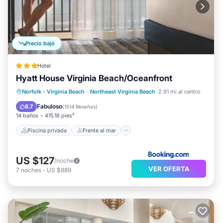
Precio bajó
Hotel
Hyatt House Virginia Beach/Oceanfront
Piscina privada
Frente al mar
Desayuno
Norfolk - Virginia Beach
·
Northeast Virginia Beach
2.91 mi al centro
Estación de carga para vehículos eléctricos
Fabuloso
8.7
(
1514 Reseñas
)
14 baños
415.18 pies²
Piscina privada
Frente al mar
US $127
/noche
VER OFERTA
7
noches
-
US $889