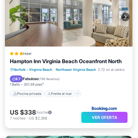
Hotel
Hampton Inn Virginia Beach Oceanfront North
Piscina privada
Frente al mar
Norfolk - Virginia Beach
·
Northeast Virginia Beach
2.72 mi al centro
Aparcamiento
Piscina
Fabuloso
8.7
(
766 Reseñas
)
1 Baño
301.39 pies²
Piscina privada
Frente al mar
US $338
/noche
VER OFERTA
7
noches
-
US $2,368