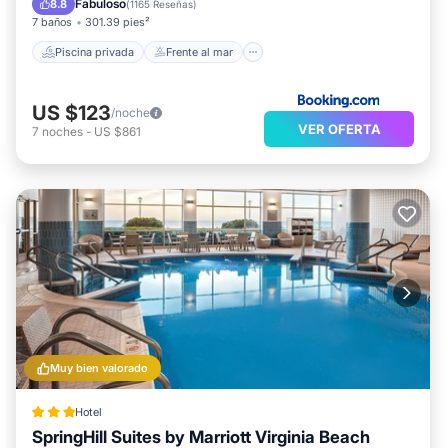
Fabuloso
8.8
(
1165 Reseñas
)
7 baños
301.39 pies²
Piscina privada
Frente al mar
US $123
/noche
VER OFERTA
7
noches
-
US $861
Muy bien valorado
Hotel
SpringHill Suites by Marriott Virginia Beach