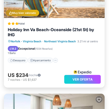
Muy bien valorado
Hotel
Holiday Inn Va Beach-Oceanside (21st St) by
IHG
Desayuno
Aparcamiento
Piscina
Norfolk - Virginia Beach
·
Northeast Virginia Beach
3.21 mi al centro
Balcón/Terraza
Excepcional
9.2
(
1034 Reseñas
)
1 Baño
Desayuno
Aparcamiento
US $234
/noche
VER OFERTA
7
noches
-
US $1,637