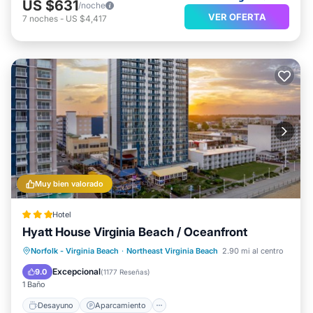
US $631
/noche
VER OFERTA
7
noches
-
US $4,417
Muy bien valorado
Hotel
Hyatt House Virginia Beach / Oceanfront
Desayuno
Aparcamiento
Piscina
Norfolk - Virginia Beach
·
Northeast Virginia Beach
2.90 mi al centro
Cocina
Excepcional
9.0
(
1177 Reseñas
)
1 Baño
Desayuno
Aparcamiento