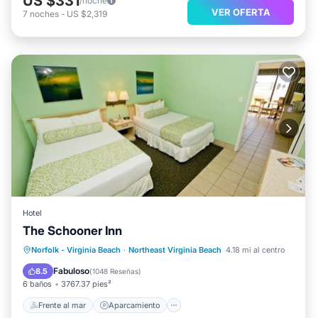
US $331
/noche
VER OFERTA
7
noches
-
US $2,319
Hotel
The Schooner Inn
Frente al mar
Aparcamiento
Piscina
Norfolk - Virginia Beach
·
Northeast Virginia Beach
4.18 mi al centro
Vista al mar
Fabuloso
8.5
(
1048 Reseñas
)
6 baños
3767.37 pies²
Frente al mar
Aparcamiento