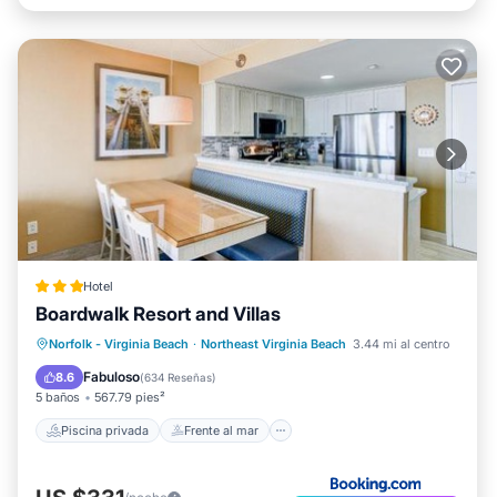
Hotel
Boardwalk Resort and Villas
Piscina privada
Frente al mar
Norfolk - Virginia Beach
·
Northeast Virginia Beach
3.44 mi al centro
Bañera de hidromasaje
Aparcamiento
Fabuloso
8.6
(
634 Reseñas
)
5 baños
567.79 pies²
Piscina privada
Frente al mar