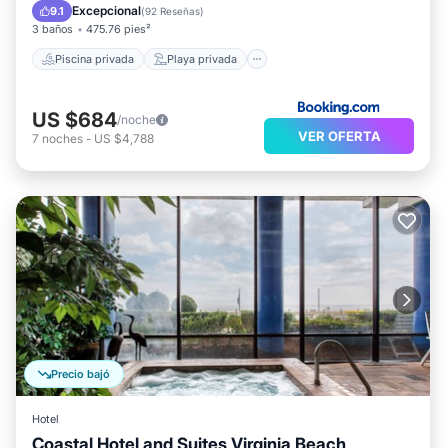
Frente al mar
Bañera de hidromasaje
Excepcional
9.1
(
92 Reseñas
)
3 baños
475.76 pies²
Piscina privada
Playa privada
US $684
/noche
VER OFERTA
7
noches
-
US $4,788
Precio bajó
Hotel
Coastal Hotel and Suites Virginia Beach