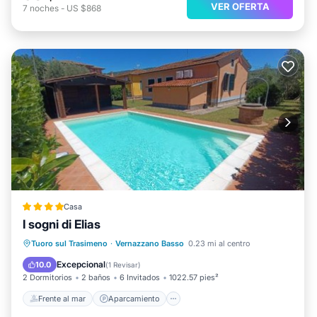
VER OFERTA
7
noches
-
US $868
Casa
I sogni di Elias
Frente al mar
Aparcamiento
Piscina
Tuoro sul Trasimeno
·
Vernazzano Basso
0.23 mi al centro
Vista al mar
Excepcional
10.0
(
1 Revisar
)
2 Dormitorios
2 baños
6 Invitados
1022.57 pies²
Frente al mar
Aparcamiento