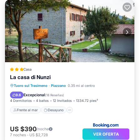
Casa
La casa di Nunzi
Frente al mar
Desayuno
Tuoro sul Trasimeno
·
Piazzano
0.35 mi al centro
Aparcamiento
Piscina
Excepcional
9.6
(
18 Reseñas
)
4 Dormitorios
4 baños
12 Invitados
1334.72 pies²
Frente al mar
Desayuno
US $390
/noche
VER OFERTA
7
noches
-
US $2,728