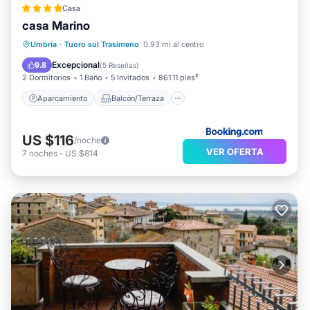
Casa
casa Marino
Aparcamiento
Balcón/Terraza
Umbria
·
Tuoro sul Trasimeno
0.93 mi al centro
Vistas
Aire acondicionado
Excepcional
9.8
(
5 Reseñas
)
2 Dormitorios
1 Baño
5 Invitados
861.11 pies²
Aparcamiento
Balcón/Terraza
US $116
/noche
VER OFERTA
7
noches
-
US $814