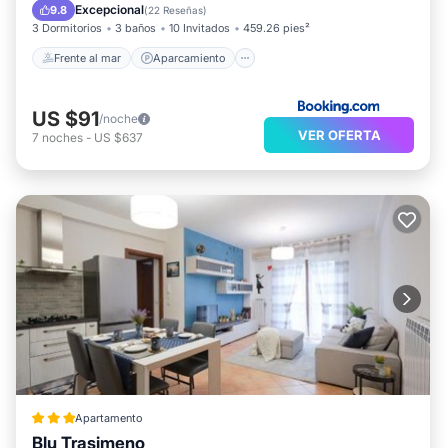
Vista al mar
Excepcional
9.8
(
22 Reseñas
)
3 Dormitorios
3 baños
10 Invitados
459.26 pies²
Frente al mar
Aparcamiento
US $91
/noche
VER OFERTA
7
noches
-
US $637
Apartamento
Blu Trasimeno