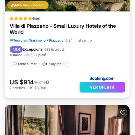
Muy bien valorado
Hotel
Villa di Piazzano - Small Luxury Hotels of the
World
Frente al mar
Desayuno
Estación de carga para vehículos eléctricos
Tuoro sul Trasimeno
·
Piazzano
0.24 mi al centro
Aparcamiento
Excepcional
9.6
(
333 Reseñas
)
11 baños
398.27 pies²
Frente al mar
Desayuno
US $914
/noche
VER OFERTA
7
noches
-
US $6,396