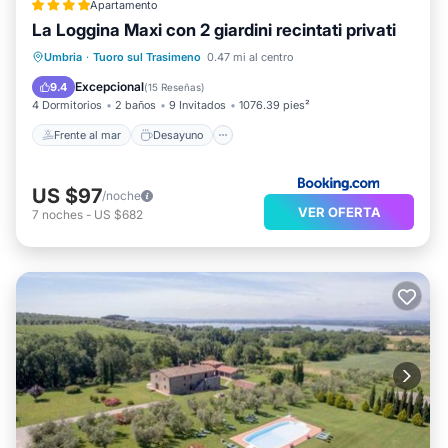
Apartamento
La Loggina Maxi con 2 giardini recintati privati
Frente al mar
Desayuno
Estación de carga para vehículos eléctricos
Umbria
·
Tuoro sul Trasimeno
0.47 mi al centro
Aparcamiento
Excepcional
9.4
(
15 Reseñas
)
4 Dormitorios
2 baños
9 Invitados
1076.39 pies²
Frente al mar
Desayuno
US $97
/noche
VER OFERTA
7
noches
-
US $682