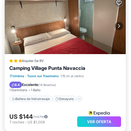
Alquiler De RV
Camping Village Punta Navaccia
Bañera de hidromasaje
Desayuno
Umbria
·
Tuoro sul Trasimeno
1.15 mi al centro
Aparcamiento
Piscina
Excelente
8.4
(
14 Reseñas
)
1 Dormitorio
1 Baño
Bañera de hidromasaje
Desayuno
US $144
/noche
VER OFERTA
7
noches
-
US $1,008