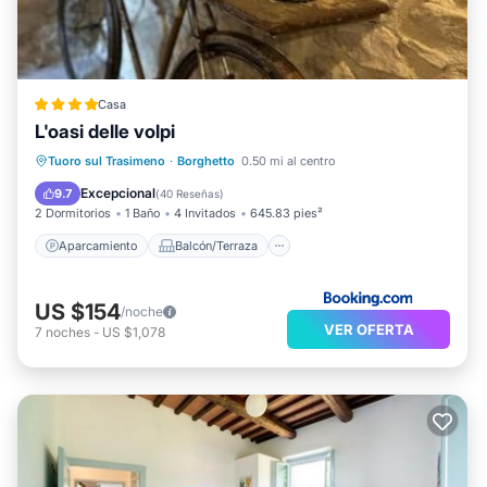
Casa
L'oasi delle volpi
Aparcamiento
Balcón/Terraza
Tuoro sul Trasimeno
·
Borghetto
0.50 mi al centro
Vistas
Aire acondicionado
Excepcional
9.7
(
40 Reseñas
)
2 Dormitorios
1 Baño
4 Invitados
645.83 pies²
Aparcamiento
Balcón/Terraza
US $154
/noche
VER OFERTA
7
noches
-
US $1,078