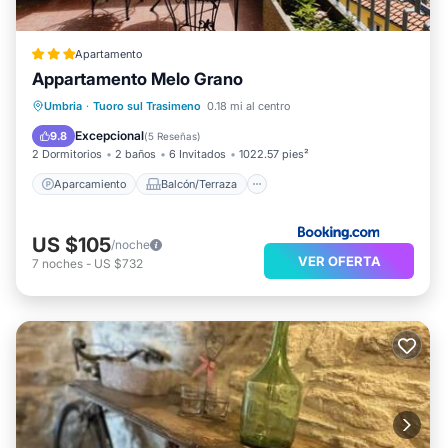
Apartamento
Appartamento Melo Grano
Aparcamiento
Balcón/Terraza
Umbria
·
Tuoro sul Trasimeno
0.18 mi al centro
Internet
Se admiten mascotas
Excepcional
9.8
(
5 Reseñas
)
2 Dormitorios
2 baños
6 Invitados
1022.57 pies²
Aparcamiento
Balcón/Terraza
US $105
/noche
VER OFERTA
7
noches
-
US $732