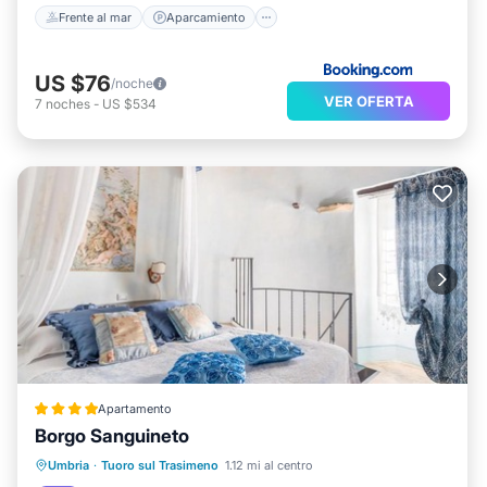
Frente al mar
Aparcamiento
US $76
/noche
VER OFERTA
7
noches
-
US $534
Apartamento
Borgo Sanguineto
Frente al mar
Aparcamiento
Piscina
Umbria
·
Tuoro sul Trasimeno
1.12 mi al centro