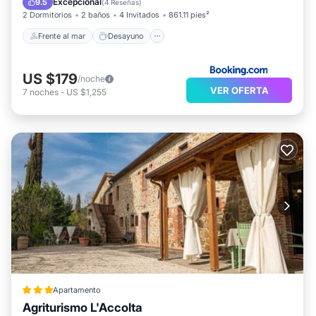
Excepcional
9.5
(
4 Reseñas
)
2 Dormitorios
2 baños
4 Invitados
861.11 pies²
Frente al mar
Desayuno
US $179
/noche
VER OFERTA
7
noches
-
US $1,255
Apartamento
Agriturismo L'Accolta