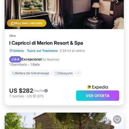
Muy bien valorado
Otro
I Capricci di Merion Resort & Spa
Bañera de hidromasaje
Desayuno
Umbria
·
Tuoro sul Trasimeno
0.34 mi al centro
Aparcamiento
Piscina
Excepcional
9.8
(
52 Reseñas
)
1 Dormitorio
1 Baño
Bañera de hidromasaje
Desayuno
US $282
/noche
VER OFERTA
7
noches
-
US $1,975