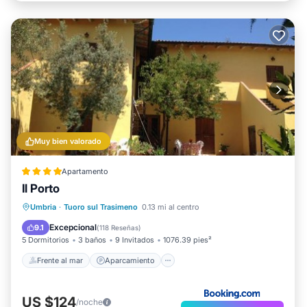
Muy bien valorado
Apartamento
Il Porto
Frente al mar
Aparcamiento
Piscina
Umbria
·
Tuoro sul Trasimeno
0.13 mi al centro
Spa
Excepcional
9.1
(
118 Reseñas
)
5 Dormitorios
3 baños
9 Invitados
1076.39 pies²
Frente al mar
Aparcamiento
US $124
/noche