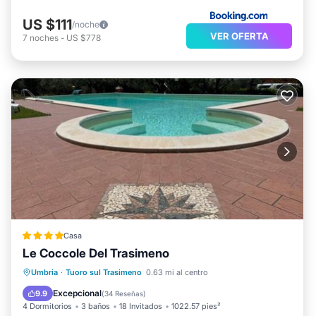
US $111
/noche
VER OFERTA
7
noches
-
US $778
Casa
Le Coccole Del Trasimeno
Frente al mar
Aparcamiento
Piscina
Umbria
·
Tuoro sul Trasimeno
0.63 mi al centro
Vista al mar
Excepcional
9.9
(
34 Reseñas
)
4 Dormitorios
3 baños
18 Invitados
1022.57 pies²