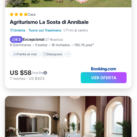
Casa
Agriturismo La Sosta di Annibale
Frente al mar
Desayuno
Umbria
·
Tuoro sul Trasimeno
1.71 mi al centro
Aparcamiento
Piscina
Excepcional
9.3
(
27 Reseñas
)
9 Dormitorios
5 baños
18 Invitados
785.76 pies²
Frente al mar
Desayuno
US $58
/noche
VER OFERTA
7
noches
-
US $403