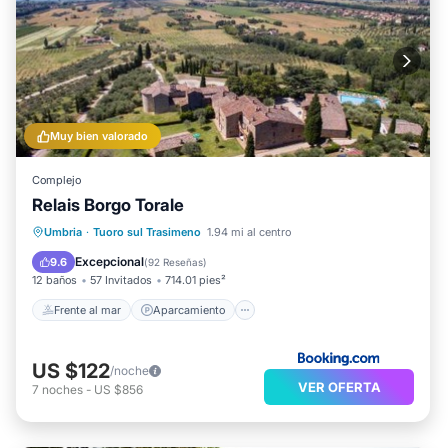
Muy bien valorado
Complejo
Relais Borgo Torale
Frente al mar
Aparcamiento
Piscina
Umbria
·
Tuoro sul Trasimeno
1.94 mi al centro
Vista al mar
Excepcional
9.6
(
92 Reseñas
)
12 baños
57 Invitados
714.01 pies²
Frente al mar
Aparcamiento
US $122
/noche
VER OFERTA
7
noches
-
US $856