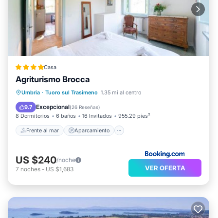
Casa
Agriturismo Brocca
Frente al mar
Aparcamiento
Piscina
Umbria
·
Tuoro sul Trasimeno
1.35 mi al centro
Vista al mar
Excepcional
9.7
(
26 Reseñas
)
8 Dormitorios
6 baños
16 Invitados
955.29 pies²
Frente al mar
Aparcamiento
US $240
/noche
VER OFERTA
7
noches
-
US $1,683