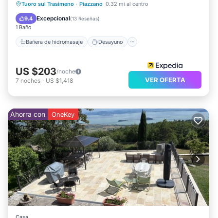
Bañera de hidromasaje
Desayuno
Tuoro sul Trasimeno
·
Piazzano
0.32 mi al centro
Aparcamiento
Piscina
Excepcional
9.4
(
13 Reseñas
)
1 Baño
Bañera de hidromasaje
Desayuno
US $203
/noche
VER OFERTA
7
noches
-
US $1,418
Ahorra con
OneKey
Casa