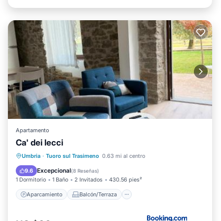
Apartamento
Ca' dei lecci
Aparcamiento
Balcón/Terraza
Umbria
·
Tuoro sul Trasimeno
0.63 mi al centro
Vistas
Aire acondicionado
Excepcional
9.6
(
8 Reseñas
)
1 Dormitorio
1 Baño
2 Invitados
430.56 pies²
Aparcamiento
Balcón/Terraza