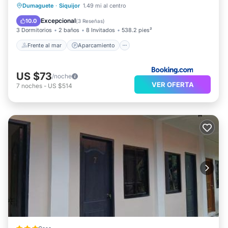
Frente al mar
Aparcamiento
Piscina
Dumaguete
·
Siquijor
1.49 mi al centro
Vista al mar
Excepcional
10.0
(
3 Reseñas
)
3 Dormitorios
2 baños
8 Invitados
538.2 pies²
Frente al mar
Aparcamiento
US $73
/noche
VER OFERTA
7
noches
-
US $514