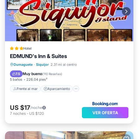
Hotel
EDMUND's Inn & Suites
Frente al mar
Aparcamiento
Piscina
Dumaguete
·
Siquijor
2.31 mi al centro
Vista al mar
Muy bueno
7.5
(
110 Reseñas
)
5 baños
226.04 pies²
Frente al mar
Aparcamiento
US $17
/noche
VER OFERTA
7
noches
-
US $120