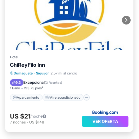
Hotel
ChiReyFilo Inn
Aparcamiento
Aire acondicionado
Dumaguete
·
Siquijor
2.57 mi al centro
Internet
Se admiten mascotas
Excepcional
9.3
(
3 Reseñas
)
1 Baño
193.75 pies²
Aparcamiento
Aire acondicionado
US $21
/noche
VER OFERTA
7
noches
-
US $148