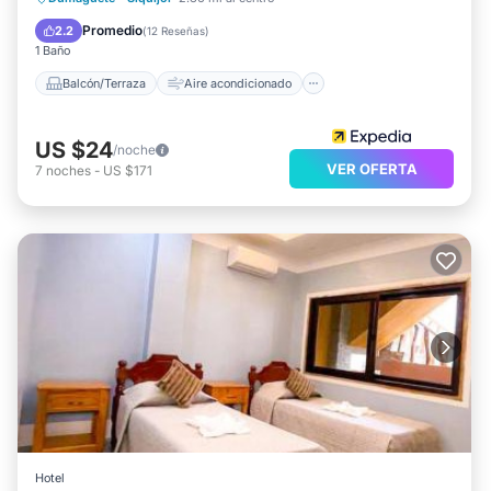
Internet
Apto para niños
Promedio
2.2
(
12 Reseñas
)
1 Baño
Balcón/Terraza
Aire acondicionado
US $24
/noche
VER OFERTA
7
noches
-
US $171
Hotel