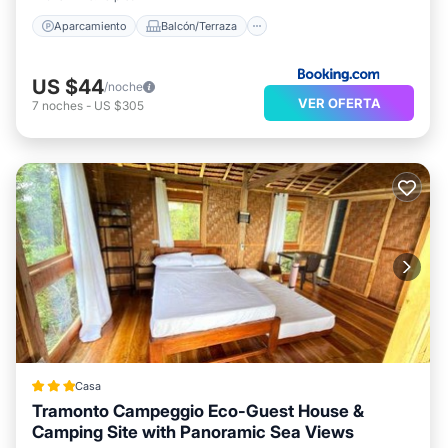
Aparcamiento
Balcón/Terraza
US $44
/noche
VER OFERTA
7
noches
-
US $305
Casa
Tramonto Campeggio Eco-Guest House &
Camping Site with Panoramic Sea Views