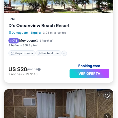
Hotel
D's Oceanview Beach Resort
Playa privada
Frente al mar
Dumaguete
·
Siquijor
3.23 mi al centro
Aparcamiento
Vista al mar
Muy bueno
7.8
(
313 Reseñas
)
8 baños
358.8 pies²
Playa privada
Frente al mar
US $20
/noche
VER OFERTA
7
noches
-
US $140