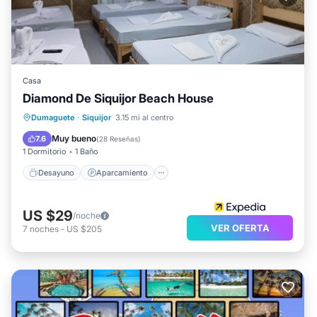
Casa
Diamond De Siquijor Beach House
Desayuno
Aparcamiento
Dumaguete
·
Siquijor
3.15 mi al centro
Balcón/Terraza
Aire acondicionado
Muy bueno
7.6
(
28 Reseñas
)
1 Dormitorio
1 Baño
Desayuno
Aparcamiento
US $29
/noche
VER OFERTA
7
noches
-
US $205