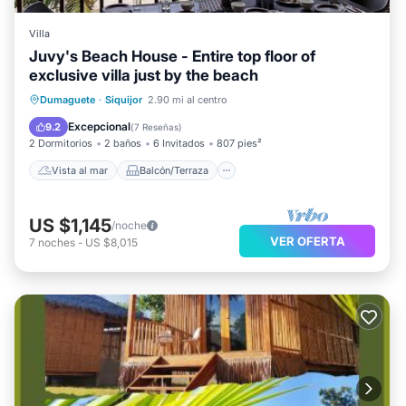
Villa
Juvy's Beach House - Entire top floor of
exclusive villa just by the beach
Vista al mar
Balcón/Terraza
Dumaguete
·
Siquijor
2.90 mi al centro
Vistas
Cocina
Excepcional
9.2
(
7 Reseñas
)
2 Dormitorios
2 baños
6 Invitados
807 pies²
Vista al mar
Balcón/Terraza
US $1,145
/noche
VER OFERTA
7
noches
-
US $8,015