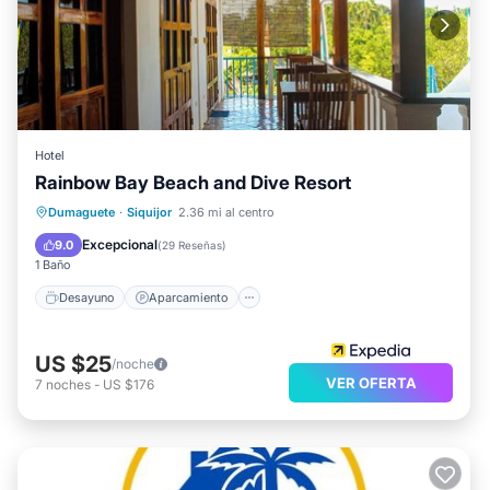
Hotel
Rainbow Bay Beach and Dive Resort
Desayuno
Aparcamiento
Piscina
Dumaguete
·
Siquijor
2.36 mi al centro
Balcón/Terraza
Excepcional
9.0
(
29 Reseñas
)
1 Baño
Desayuno
Aparcamiento
US $25
/noche
VER OFERTA
7
noches
-
US $176