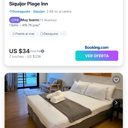
Siquijor Plage Inn
Frente al mar
Desayuno
Dumaguete
·
Siquijor
2.88 mi al centro
Aparcamiento
Vista al mar
Muy bueno
7.9
(
72 Reseñas
)
1 Baño
419.79 pies²
Frente al mar
Desayuno
US $34
/noche
VER OFERTA
7
noches
-
US $236