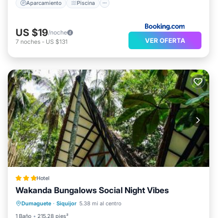
Aparcamiento
Piscina
US $19
/noche
VER OFERTA
7
noches
-
US $131
Hotel
Wakanda Bungalows Social Night Vibes
Aparcamiento
Balcón/Terraza
Dumaguete
·
Siquijor
5.38 mi al centro
Vistas
Aire acondicionado
1 Baño
215.28 pies²