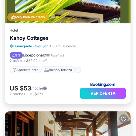
Muy bien valorado
Hotel
Kahoy Cottages
Aparcamiento
Balcón/Terraza
Dumaguete
·
Siquijor
4.06 mi al centro
Vistas
Internet
Excepcional
9.3
(
188 Reseñas
)
2 baños
322.92 pies²
Aparcamiento
Balcón/Terraza
US $53
/noche
VER OFERTA
7
noches
-
US $371