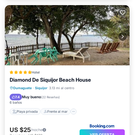
Hotel
Diamond De Siquijor Beach House
Playa privada
Frente al mar
Dumaguete
·
Siquijor
3.13 mi al centro
Aparcamiento
Vista al mar
Muy bueno
7.4
(
22 Reseñas
)
6 baños
Playa privada
Frente al mar
US $25
/noche
VER OFERTA