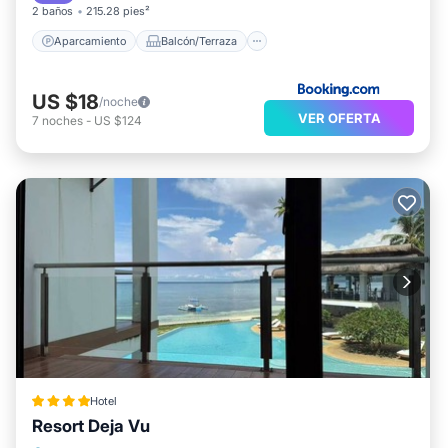
2 baños
215.28 pies²
Aparcamiento
Balcón/Terraza
US $18
/noche
VER OFERTA
7
noches
-
US $124
Hotel
Resort Deja Vu