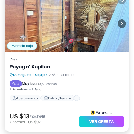
Precio bajó
Casa
Payag n' Kapitan
Aparcamiento
Balcón/Terraza
Dumaguete
·
Siquijor
2.53 mi al centro
Cocina
Internet
Muy bueno
7.4
(
6 Reseñas
)
1 Dormitorio
1 Baño
Aparcamiento
Balcón/Terraza
US $13
/noche
VER OFERTA
7
noches
-
US $92