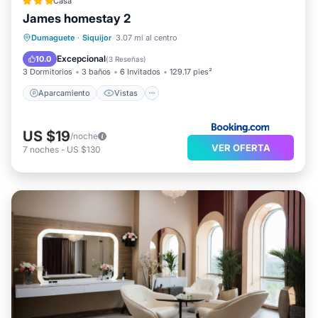
Casa
James homestay 2
Aparcamiento
Vistas
Dumaguete
·
Siquijor
3.07 mi al centro
Aire acondicionado
Internet
Excepcional
10.0
(
3 Reseñas
)
3 Dormitorios
3 baños
6 Invitados
129.17 pies²
Aparcamiento
Vistas
US $19
/noche
VER OFERTA
7
noches
-
US $130