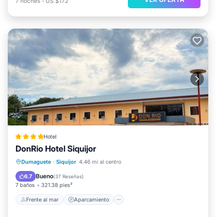
7
noches
-
US $172
Hotel
DonRio Hotel Siquijor
Frente al mar
Aparcamiento
Piscina
Dumaguete
·
Siquijor
4.46 mi al centro
Vista al mar
Bueno
6.7
(
37 Reseñas
)
7 baños
321.38 pies²
Frente al mar
Aparcamiento