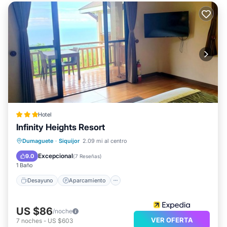
Hotel
Infinity Heights Resort
Desayuno
Aparcamiento
Piscina
Dumaguete
·
Siquijor
2.09 mi al centro
Spa
Excepcional
9.0
(
7 Reseñas
)
1 Baño
Desayuno
Aparcamiento
US $86
/noche
VER OFERTA
7
noches
-
US $603