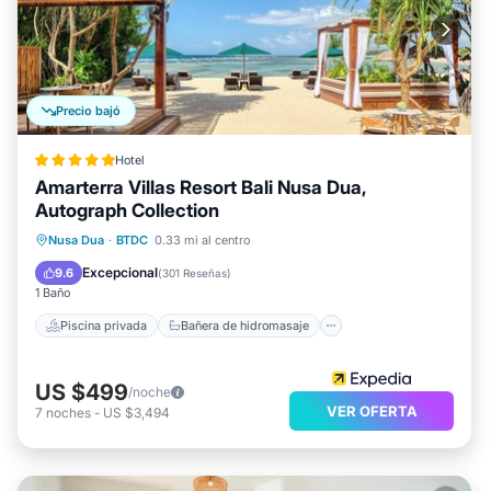
Precio bajó
Hotel
Amarterra Villas Resort Bali Nusa Dua,
Autograph Collection
Piscina privada
Bañera de hidromasaje
Nusa Dua
·
BTDC
0.33 mi al centro
Desayuno
Aparcamiento
Excepcional
9.6
(
301 Reseñas
)
1 Baño
Piscina privada
Bañera de hidromasaje
US $499
/noche
VER OFERTA
7
noches
-
US $3,494