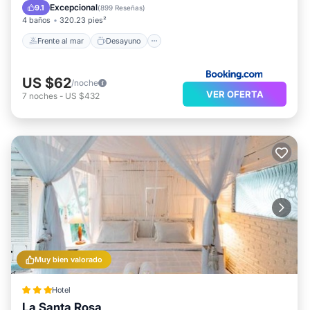
Aparcamiento
Piscina
Excepcional
9.1
(
899 Reseñas
)
4 baños
320.23 pies²
Frente al mar
Desayuno
US $62
/noche
VER OFERTA
7
noches
-
US $432
Muy bien valorado
Hotel
La Santa Rosa