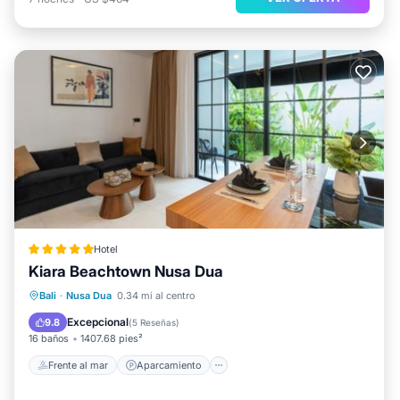
Hotel
Kiara Beachtown Nusa Dua
Frente al mar
Aparcamiento
Piscina
Bali
·
Nusa Dua
0.34 mi al centro
Spa
Excepcional
9.8
(
5 Reseñas
)
16 baños
1407.68 pies²
Frente al mar
Aparcamiento