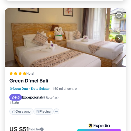
Hotel
Green D'mel Bali
Desayuno
Piscina
Spa
Nusa Dua
·
Kuta Selatan
1.50 mi al centro
Balcón/Terraza
Excepcional
9.6
(
5 Reseñas
)
1 Baño
Desayuno
Piscina
US $51
/noche