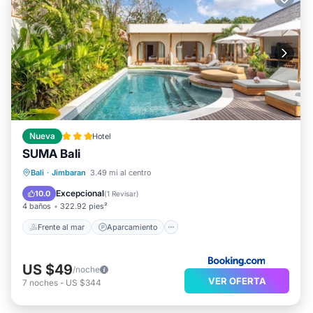
Nueva
Hotel
SUMA Bali
Frente al mar
Aparcamiento
Piscina
Bali
·
Jimbaran
3.49 mi al centro
Vista al mar
Excepcional
10.0
(
1 Revisar
)
4 baños
322.92 pies²
Frente al mar
Aparcamiento
US $49
/noche
VER OFERTA
7
noches
-
US $344