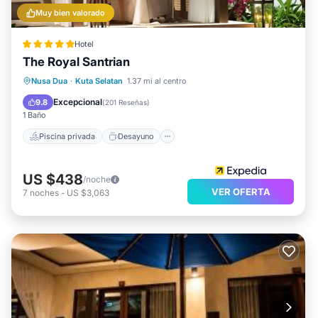
Muy bien valorado
Hotel
The Royal Santrian
Piscina privada
Desayuno
Nusa Dua
·
Kuta Selatan
1.37 mi al centro
Aparcamiento
Piscina
Excepcional
9.8
(
201 Reseñas
)
1 Baño
Piscina privada
Desayuno
US $438
/noche
VER OFERTA
7
noches
-
US $3,063