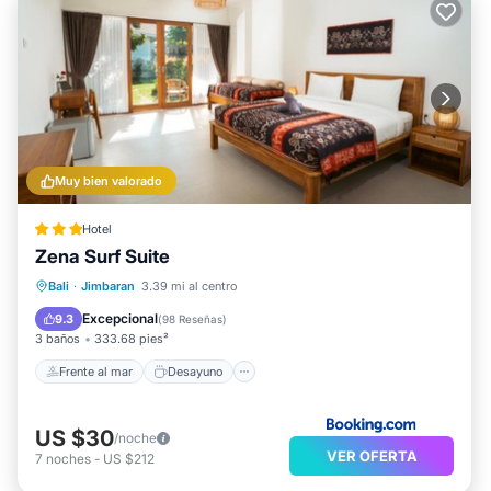
Muy bien valorado
Hotel
Zena Surf Suite
Frente al mar
Desayuno
Bali
·
Jimbaran
3.39 mi al centro
Aparcamiento
Piscina
Excepcional
9.3
(
98 Reseñas
)
3 baños
333.68 pies²
Frente al mar
Desayuno
US $30
/noche
VER OFERTA
7
noches
-
US $212