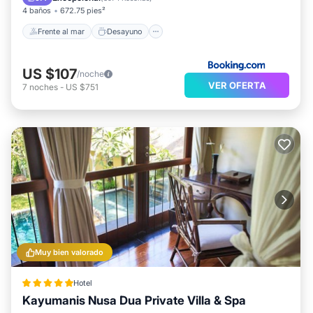
4 baños
672.75 pies²
Frente al mar
Desayuno
US $107
/noche
VER OFERTA
7
noches
-
US $751
Muy bien valorado
Hotel
Kayumanis Nusa Dua Private Villa & Spa