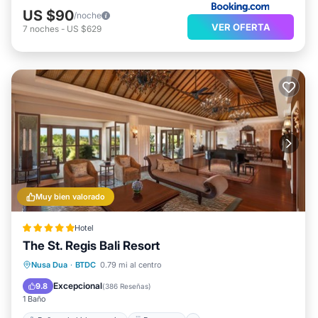
US $90
/noche
VER OFERTA
7
noches
-
US $629
Muy bien valorado
Hotel
The St. Regis Bali Resort
Bañera de hidromasaje
Desayuno
Nusa Dua
·
BTDC
0.79 mi al centro
Aparcamiento
Piscina
Excepcional
9.8
(
386 Reseñas
)
1 Baño