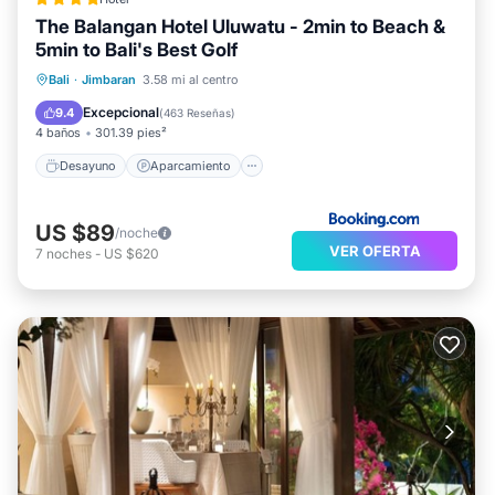
The Balangan Hotel Uluwatu - 2min to Beach &
5min to Bali's Best Golf
Desayuno
Aparcamiento
Piscina
Bali
·
Jimbaran
3.58 mi al centro
Spa
Excepcional
9.4
(
463 Reseñas
)
4 baños
301.39 pies²
Desayuno
Aparcamiento
US $89
/noche
VER OFERTA
7
noches
-
US $620