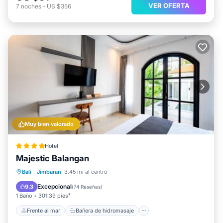
VER OFERTA
7
noches
-
US $356
Muy bien valorado
Hotel
Majestic Balangan
Frente al mar
Bañera de hidromasaje
Bali
·
Jimbaran
3.45 mi al centro
Desayuno
Aparcamiento
Excepcional
9.3
(
74 Reseñas
)
1 Baño
301.39 pies²
Frente al mar
Bañera de hidromasaje