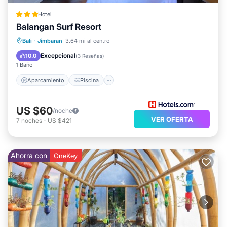
Hotel
Balangan Surf Resort
Aparcamiento
Piscina
Bali
·
Jimbaran
3.64 mi al centro
Balcón/Terraza
Cocina
Excepcional
10.0
(
3 Reseñas
)
1 Baño
Aparcamiento
Piscina
US $60
/noche
VER OFERTA
7
noches
-
US $421
Ahorra con
OneKey