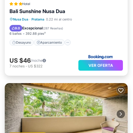
Hotel
Bali Sunshine Nusa Dua
Desayuno
Aparcamiento
Piscina
Nusa Dua
·
Pratama
0.22 mi al centro
Balcón/Terraza
Excepcional
9.0
(
287 Reseñas
)
6 baños
392.88 pies²
Desayuno
Aparcamiento
US $46
/noche
VER OFERTA
7
noches
-
US $322