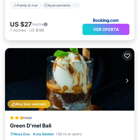
Frente al mar
Aparcamiento
US $27
/noche
VER OFERTA
7
noches
-
US $186
Muy bien valorado
Hotel
Green D'mel Bali
Frente al mar
Desayuno
Nusa Dua
·
Kuta Selatan
1.55 mi al centro