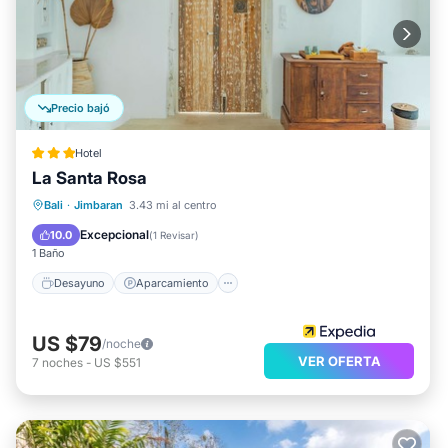
Precio bajó
Hotel
La Santa Rosa
Desayuno
Aparcamiento
Piscina
Bali
·
Jimbaran
3.43 mi al centro
Balcón/Terraza
Excepcional
10.0
(
1 Revisar
)
1 Baño
Desayuno
Aparcamiento
US $79
/noche
VER OFERTA
7
noches
-
US $551