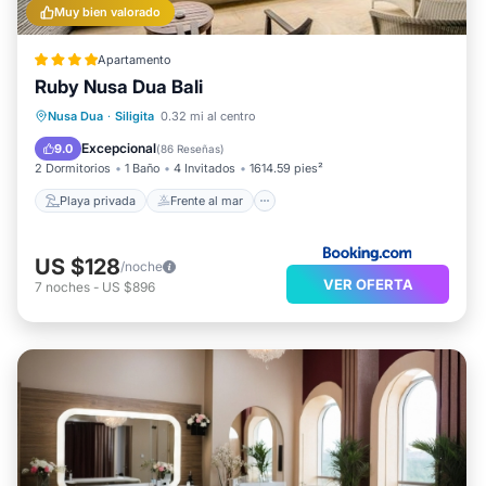
Muy bien valorado
Apartamento
Ruby Nusa Dua Bali
Playa privada
Frente al mar
Nusa Dua
·
Siligita
0.32 mi al centro
Desayuno
Aparcamiento
Excepcional
9.0
(
86 Reseñas
)
2 Dormitorios
1 Baño
4 Invitados
1614.59 pies²
Playa privada
Frente al mar
US $128
/noche
VER OFERTA
7
noches
-
US $896