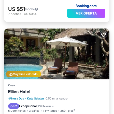
US $51
/noche
VER OFERTA
7
noches
-
US $354
Muy bien valorado
Casa
Ellies Hotel
Frente al mar
Aparcamiento
Piscina
Nusa Dua
·
Kuta Selatan
0.50 mi al centro
Spa
Excepcional
9.2
(
216 Reseñas
)
5 Dormitorios
3 baños
7 Invitados
269.1 pies²