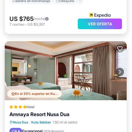
Bañera de hidromasaje
Desayuno
US $765
/noche
VER OFERTA
7
noches
-
US $5,357
En el 20% superior en Kuta Selatan
Hotel
Amnaya Resort Nusa Dua
Frente al mar
Desayuno
Nusa Dua
·
Kuta Selatan
1.50 mi al centro
Aparcamiento
Piscina
Excepcional
9.4
(
3974 Reseñas
)