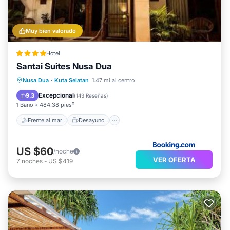
Muy bien valorado
Hotel
Santai Suites Nusa Dua
Frente al mar
Desayuno
Nusa Dua
·
Kuta Selatan
1.47 mi al centro
Aparcamiento
Piscina
Excepcional
9.3
(
143 Reseñas
)
1 Baño
484.38 pies²
Frente al mar
Desayuno
US $60
/noche
VER OFERTA
7
noches
-
US $419