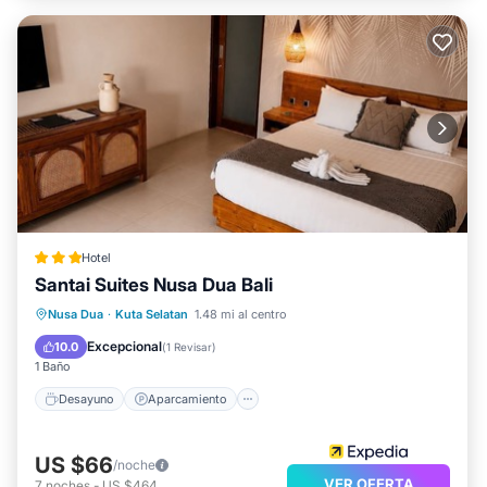
Hotel
Santai Suites Nusa Dua Bali
Desayuno
Aparcamiento
Piscina
Nusa Dua
·
Kuta Selatan
1.48 mi al centro
Spa
Excepcional
10.0
(
1 Revisar
)
1 Baño
Desayuno
Aparcamiento
US $66
/noche
VER OFERTA
7
noches
-
US $464