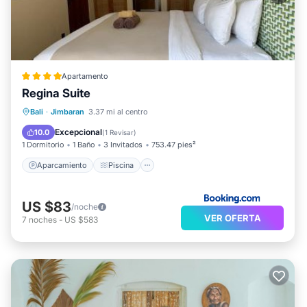
Apartamento
Regina Suite
Aparcamiento
Piscina
Bali
·
Jimbaran
3.37 mi al centro
Balcón/Terraza
Aire acondicionado
Excepcional
10.0
(
1 Revisar
)
1 Dormitorio
1 Baño
3 Invitados
753.47 pies²
Aparcamiento
Piscina
US $83
/noche
VER OFERTA
7
noches
-
US $583