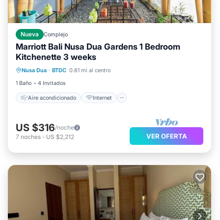
Nueva
Complejo
Marriott Bali Nusa Dua Gardens 1 Bedroom
Kitchenette 3 weeks
Aire acondicionado
Internet
Nusa Dua
·
BTDC
0.81 mi al centro
Lavandería
Ropa de cama
1 Baño
4 Invitados
Aire acondicionado
Internet
US $316
/noche
VER OFERTA
7
noches
-
US $2,212