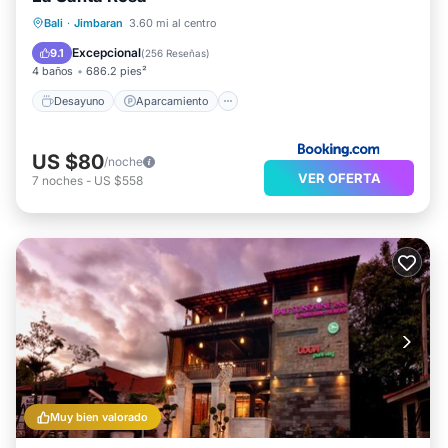
Desayuno
Aparcamiento
Piscina
Bali
·
Jimbaran
3.60 mi al centro
Balcón/Terraza
Excepcional
9.1
(
256 Reseñas
)
4 baños
686.2 pies²
Desayuno
Aparcamiento
US $80
/noche
VER OFERTA
7
noches
-
US $558
Muy bien valorado