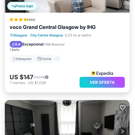
Precio bajó
Hotel
voco Grand Central Glasgow by IHG
Desayuno
Cocina
Internet
Glasgow
·
City Centre Glasgow
0.23 mi al centro
Apto para niños
Excepcional
9.4
(
1188 Reseñas
)
1 Baño
Desayuno
Cocina
US $147
/noche
VER OFERTA
7
noches
-
US $1,026