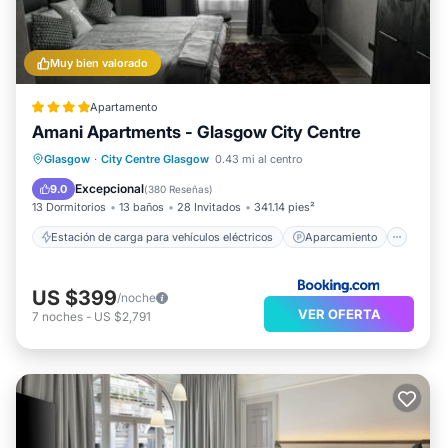
Muy bien valorado
Apartamento
Amani Apartments - Glasgow City Centre
Estación de carga para vehículos eléctricos
Aparcamiento
Balcón/Terraza
Glasgow
·
City Centre Glasgow
0.43 mi al centro
Internet
Excepcional
9.0
(
380 Reseñas
)
13 Dormitorios
13 baños
28 Invitados
341.14 pies²
Estación de carga para vehículos eléctricos
Aparcamiento
US $399
/noche
VER OFERTA
7
noches
-
US $2,791