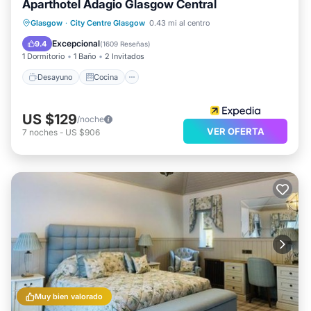
Aparthotel Adagio Glasgow Central
Desayuno
Cocina
Glasgow
·
City Centre Glasgow
0.43 mi al centro
Aire acondicionado
Internet
Excepcional
9.4
(
1609 Reseñas
)
1 Dormitorio
1 Baño
2 Invitados
Desayuno
Cocina
US $129
/noche
VER OFERTA
7
noches
-
US $906
Muy bien valorado