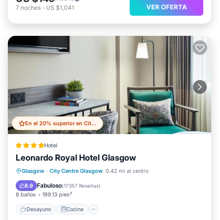
VER OFERTA
7
noches
-
US $1,041
En el 20% superior en City Centre Glasgow
Hotel
Leonardo Royal Hotel Glasgow
Desayuno
Cocina
Glasgow
·
City Centre Glasgow
0.42 mi al centro
Aire acondicionado
Internet
Fabuloso
8.9
(
17357 Reseñas
)
8 baños
199.13 pies²
Desayuno
Cocina