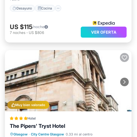
Desayuno
Cocina
US $115
/noche
VER OFERTA
7
noches
-
US $806
Muy bien valorado
Hotel
The Pipers' Tryst Hotel
Desayuno
Balcón/Terraza
Internet
Glasgow
·
City Centre Glasgow
0.33 mi al centro