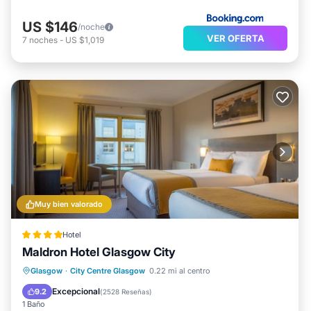
US $146
/noche
VER OFERTA
7
noches
-
US $1,019
Muy bien valorado
Hotel
Maldron Hotel Glasgow City
Desayuno
Cocina
Glasgow
·
City Centre Glasgow
0.22 mi al centro
Aire acondicionado
Internet
Excepcional
9.2
(
2528 Reseñas
)
1 Baño