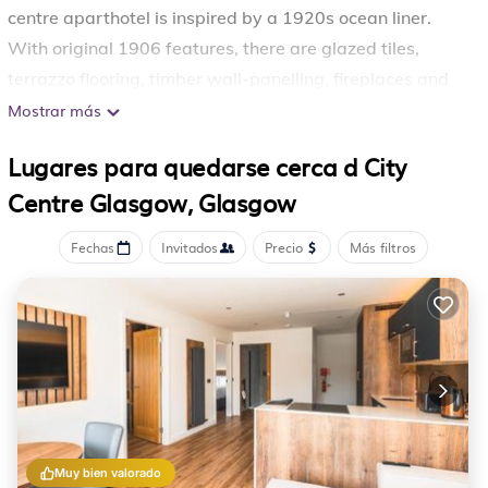
centre aparthotel is inspired by a 1920s ocean liner.
With original 1906 features, there are glazed tiles,
terrazzo flooring, timber wall-panelling, fireplaces and
even the original safes. With a 24-hour reception,
Mostrar más
Native Glasgow is located next to George Square. All
Lugares para quedarse cerca d City
units include a seating area, a TV, an equipped kitchen,
Centre Glasgow, Glasgow
a dining area, and a private bathroom. A dishwasher, a
microwave and fridge are also available, as well as a
Fechas
Invitados
Precio
Más filtros
kettle. The penthouse apartments also feature a terrace.
The on-site restaurant specialises in European cuisine.
Citizens' Theatre is 1.1 km from the aparthotel, while
Glasgow Royal Infirmary is 1.3 km from the property.
Native Glasgow se encuentra en Glasgow.
Este 64 Dormitorios Apartamento es adecuado para
turistas y viajeros. Tiene varias comodidades que
Muy bien valorado