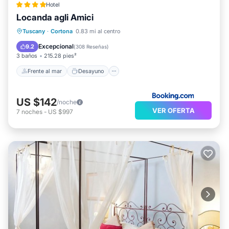
Hotel
Locanda agli Amici
Frente al mar
Desayuno
Estación de carga para vehículos eléctricos
Tuscany
·
Cortona
0.83 mi al centro
Aparcamiento
Excepcional
9.2
(
308 Reseñas
)
3 baños
215.28 pies²
Frente al mar
Desayuno
US $142
/noche
VER OFERTA
7
noches
-
US $997