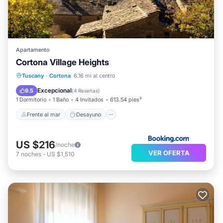
Apartamento
Cortona Village Heights
Frente al mar
Desayuno
Tuscany
·
Cortona
6.16 mi al centro
Aparcamiento
Piscina
Excepcional
9.5
(
4 Reseñas
)
1 Dormitorio
1 Baño
4 Invitados
613.54 pies²
Frente al mar
Desayuno
US $216
/noche
VER OFERTA
7
noches
-
US $1,510