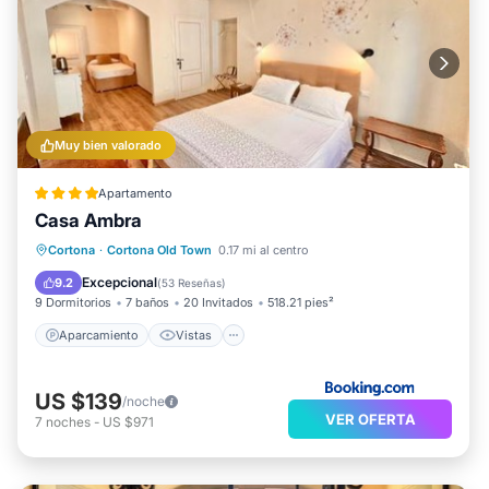
Muy bien valorado
Apartamento
Casa Ambra
Aparcamiento
Vistas
Cortona
·
Cortona Old Town
0.17 mi al centro
Aire acondicionado
Internet
Excepcional
9.2
(
53 Reseñas
)
9 Dormitorios
7 baños
20 Invitados
518.21 pies²
Aparcamiento
Vistas
US $139
/noche
VER OFERTA
7
noches
-
US $971