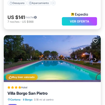
Desayuno
Aparcamiento
US $141
/noche
VER OFERTA
7
noches
-
US $988
Muy bien valorado
Hotel
Villa Borgo San Pietro
Frente al mar
Desayuno
Cortona
·
Il Borgo
0.18 mi al centro