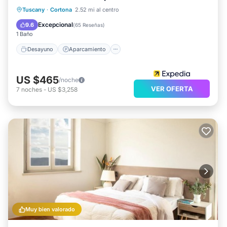
Desayuno
Aparcamiento
Piscina
Tuscany
·
Cortona
2.52 mi al centro
Spa
Excepcional
9.6
(
65 Reseñas
)
1 Baño
Desayuno
Aparcamiento
US $465
/noche
VER OFERTA
7
noches
-
US $3,258
Muy bien valorado