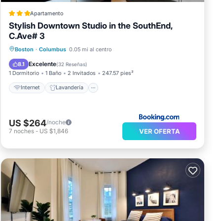
Apartamento
Stylish Downtown Studio in the SouthEnd,
C.Ave# 3
Internet
Lavandería
Seguridad/Protección
Boston
·
Columbus
0.05 mi al centro
Servicios para huéspedes
Excelente
8.1
(
32 Reseñas
)
1 Dormitorio
1 Baño
2 Invitados
247.57 pies²
Internet
Lavandería
US $264
/noche
VER OFERTA
7
noches
-
US $1,846