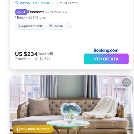
Aparcamiento
Cocina
Boston
·
Columbus
0.32 mi al centro
Aire acondicionado
Internet
Excelente
8.4
(
4273 Reseñas
)
1 Baño
231.78 pies²
Aparcamiento
Cocina
US $234
/noche
VER OFERTA
7
noches
-
US $1,641
Muy bien valorado