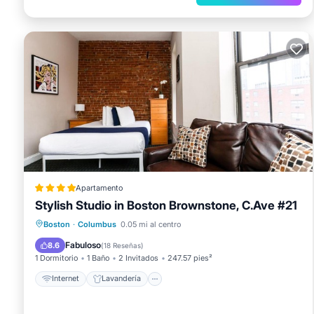
Apartamento
Stylish Studio in Boston Brownstone, C.Ave #21
Internet
Lavandería
Seguridad/Protección
Boston
·
Columbus
0.05 mi al centro
Servicios para huéspedes
Fabuloso
8.6
(
18 Reseñas
)
1 Dormitorio
1 Baño
2 Invitados
247.57 pies²
Internet
Lavandería