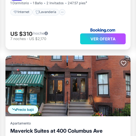
1 Dormitorio
1 Baño
2 Invitados
247.57 pies²
Internet
Lavandería
US $310
/noche
VER OFERTA
7
noches
-
US $2,170
Precio bajó
Apartamento
Maverick Suites at 400 Columbus Ave