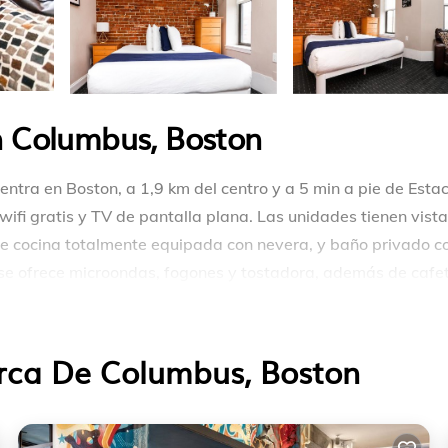
 Columbus, Boston
ntra en Boston, a 1,9 km del centro y a 5 min a pie de Esta
ifi gratis y TV de pantalla plana. Las unidades tienen vista
de cocina totalmente equipada con nevera, y baño privado c
 se ofrece microondas, fogones y tostadora, además de cafe
eo de Bellas Artes de Boston, Boston Common y Ruta Freed
erca De Columbus, Boston
entra en Boston.
as y viajeros. Tiene varias comodidades que garantizarían 
enea/Calefacción, Servicios de invitado, y varios otros. Es