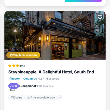
Muy bien valorado
Hotel
Staypineapple, A Delightful Hotel, South End
Cocina
Aire acondicionado
Apto para niños
Boston
·
Columbus
0.37 mi al centro
Accesible en silla de ruedas
Excepcional
9.0
(
1004 Reseñas
)
1 Baño
Cocina
Aire acondicionado