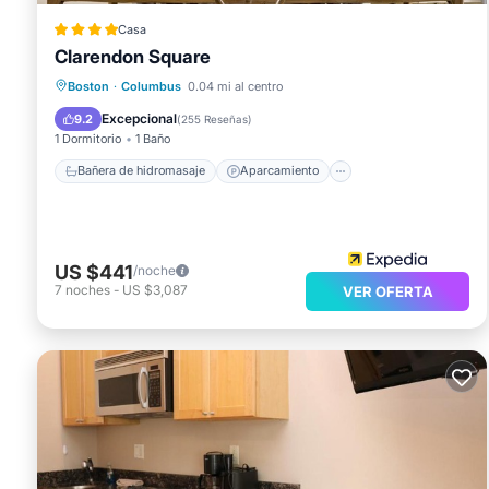
Casa
Clarendon Square
Bañera de hidromasaje
Aparcamiento
Boston
·
Columbus
0.04 mi al centro
Piscina
Balcón/Terraza
Excepcional
9.2
(
255 Reseñas
)
1 Dormitorio
1 Baño
Bañera de hidromasaje
Aparcamiento
US $441
/noche
7
noches
-
US $3,087
VER OFERTA