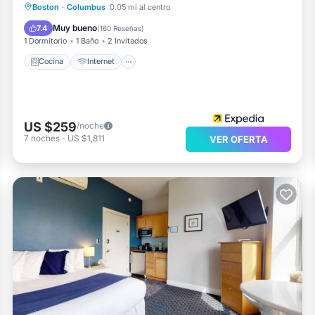
Cocina
Internet
Apto para niños
Boston
·
Columbus
0.05 mi al centro
Lavandería
Muy bueno
7.4
(
160 Reseñas
)
1 Dormitorio
1 Baño
2 Invitados
Cocina
Internet
US $259
/noche
7
noches
-
US $1,811
VER OFERTA