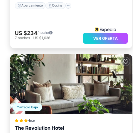
Aparcamiento
Cocina
US $234
/noche
7
noches
-
US $1,636
VER OFERTA
Precio bajó
Hotel
The Revolution Hotel