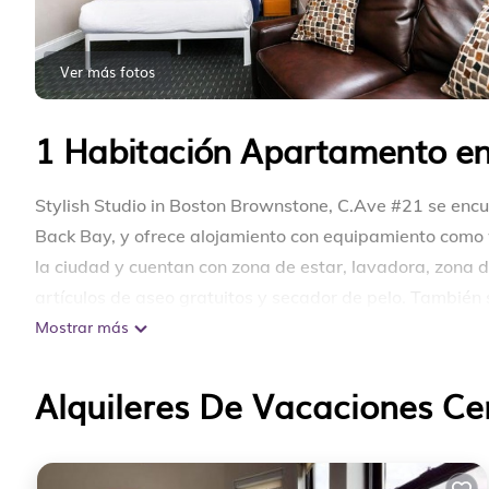
Ver más fotos
1 Habitación Apartamento en
Stylish Studio in Boston Brownstone, C.Ave #21 se encue
Back Bay, y ofrece alojamiento con equipamiento como w
la ciudad y cuentan con zona de estar, lavadora, zona 
artículos de aseo gratuitos y secador de pelo. También
Mostrar más
Cerca del alojamiento hay puntos de interés como Mus
Trail. El aeropuerto (Aeropuerto de Logan) está a 8 km.
Alquileres De Vacaciones C
Stylish Studio in Boston Brownstone, C.Ave #21 se encu
Este 1 Dormitorio Apartamento es adecuado para turist
comodidad. Estas comodidades incluyen: Seguridad, Chim