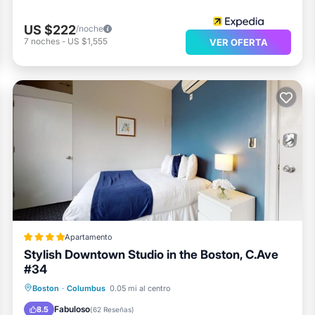
US $222
/noche
7
noches
-
US $1,555
VER OFERTA
Apartamento
Stylish Downtown Studio in the Boston, C.Ave
#34
Internet
Lavandería
Seguridad/Protección
Boston
·
Columbus
0.05 mi al centro
Servicios para huéspedes
Fabuloso
8.5
(
62 Reseñas
)