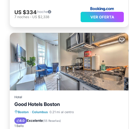
US $334
/noche
VER OFERTA
7
noches
-
US $2,338
Hotel
Good Hotels Boston
Aparcamiento
Cocina
Boston
·
Columbus
0.21 mi al centro
Aire acondicionado
Internet
Excelente
8.0
(
55 Reseñas
)
1 Baño