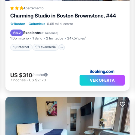
Apartamento
Charming Studio in Boston Brownstone, #44
Internet
Lavandería
Seguridad/Protección
Boston
·
Columbus
0.05 mi al centro
Servicios para huéspedes
Excelente
8.2
(
31 Reseñas
)
1 Dormitorio
1 Baño
2 Invitados
247.57 pies²
Internet
Lavandería
US $310
/noche
VER OFERTA
7
noches
-
US $2,170