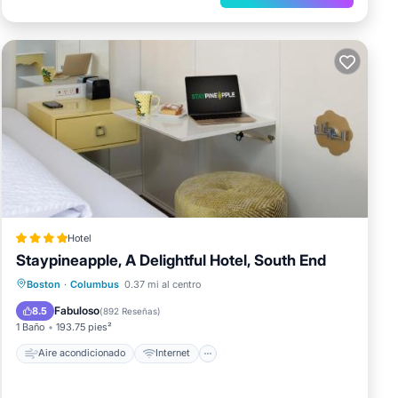
Hotel
Staypineapple, A Delightful Hotel, South End
Aire acondicionado
Internet
Boston
·
Columbus
0.37 mi al centro
Se admiten mascotas
Apto para niños
Fabuloso
8.5
(
892 Reseñas
)
1 Baño
193.75 pies²
Aire acondicionado
Internet