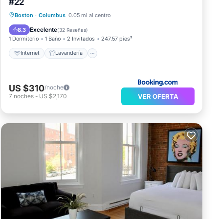
#22
Internet
Lavandería
Seguridad/Protección
Boston
·
Columbus
0.05 mi al centro
Servicios para huéspedes
Excelente
8.3
(
32 Reseñas
)
1 Dormitorio
1 Baño
2 Invitados
247.57 pies²
Internet
Lavandería
US $310
/noche
VER OFERTA
7
noches
-
US $2,170