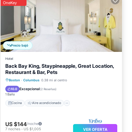
OneKey
ra
Precio bajó
e han
Hotel
Back Bay King, Staypineapple, Great Location,
Restaurant & Bar, Pets
Cocina
Aire acondicionado
Internet
Boston
·
Columbus
0.38 mi al centro
nto,
Apto para niños
Excepcional
10.0
(
2 Reseñas
)
1 Baño
Cocina
Aire acondicionado
US $144
/noche
7
noches
-
US $1,005
VER OFERTA