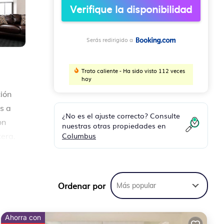
Verifique la disponibilidad
Serás redirigido a
Trato caliente - Ha sido visto 112 veces
hoy
ción
s a
¿No es el ajuste correcto? Consulte
on
nuestras otras propiedades en
Columbus
tera.
om
Ordenar por
Más popular
su
ta
Ahorra con