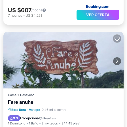
US $607
/noche
VER OFERTA
7
noches
-
US $4,251
Cama Y Desayuno
Fare anuhe
Aparcamiento
Balcón/Terraza
Bora Bora
·
Vaitape
0.46 mi al centro
Vistas
Aire acondicionado
Excepcional
9.3
(
3 Reseñas
)
1 Dormitorio
1 Baño
2 Invitados
344.45 pies²