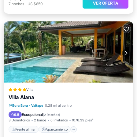
VER OFERTA
7
noches
-
US $850
Villa
Villa Alana
Frente al mar
Aparcamiento
Piscina
Bora Bora
·
Vaitape
0.28 mi al centro
Vista al mar
Excepcional
9.5
(
2 Reseñas
)
3 Dormitorios
2 baños
6 Invitados
1076.39 pies²
Frente al mar
Aparcamiento