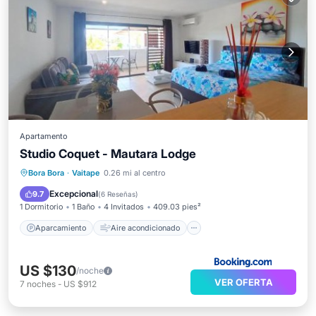
Apartamento
Studio Coquet - Mautara Lodge
Aparcamiento
Aire acondicionado
Bora Bora
·
Vaitape
0.26 mi al centro
Internet
Apto para niños
Excepcional
9.7
(
6 Reseñas
)
1 Dormitorio
1 Baño
4 Invitados
409.03 pies²
Aparcamiento
Aire acondicionado
US $130
/noche
VER OFERTA
7
noches
-
US $912