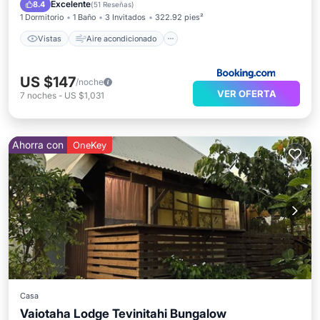
Apto para niños
Excelente
8.4
(
51 Reseñas
)
1 Dormitorio
1 Baño
3 Invitados
322.92 pies²
Vistas
Aire acondicionado
US $147
/noche
VER OFERTA
7
noches
-
US $1,031
Ahorra con
OneKey
Casa
Vaiotaha Lodge Tevinitahi Bungalow