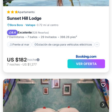
Apartamento
Sunset Hill Lodge
Frente al mar
Estación de carga para vehículos eléctricos
Bora Bora
·
Vaitape
0.72 mi al centro
Aparcamiento
Vista al mar
Excelente
8.4
(
526 Reseñas
)
7 Dormitorios
7 baños
29 Invitados
398.26 pies²
Frente al mar
Estación de carga para vehículos eléctricos
US $182
/noche
VER OFERTA
7
noches
-
US $1,277