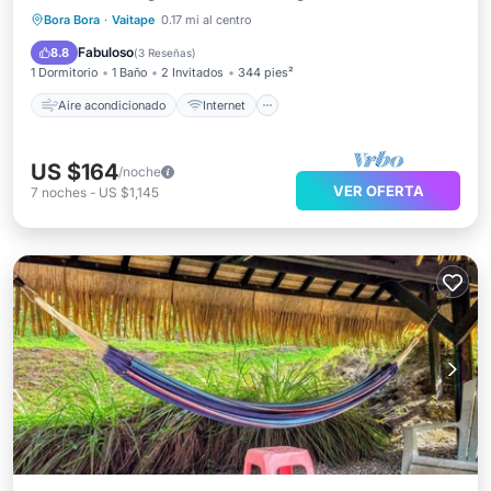
Aire acondicionado
Internet
Bora Bora
·
Vaitape
0.17 mi al centro
Apto para niños
Lavandería
Fabuloso
8.8
(
3 Reseñas
)
1 Dormitorio
1 Baño
2 Invitados
344 pies²
Aire acondicionado
Internet
US $164
/noche
VER OFERTA
7
noches
-
US $1,145