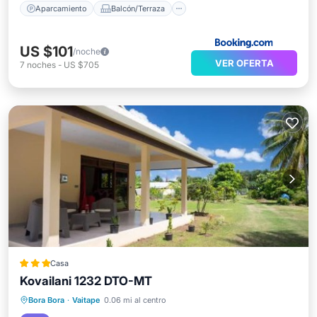
Aparcamiento
Balcón/Terraza
US $101
/noche
VER OFERTA
7
noches
-
US $705
Casa
Kovailani 1232 DTO-MT
Vistas
Aire acondicionado
Internet
Bora Bora
·
Vaitape
0.06 mi al centro