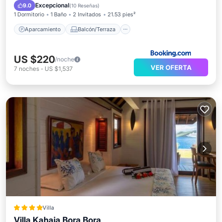
Vistas
Aire acondicionado
Excepcional
9.0
(
10 Reseñas
)
1 Dormitorio
1 Baño
2 Invitados
21.53 pies²
Aparcamiento
Balcón/Terraza
US $220
/noche
VER OFERTA
7
noches
-
US $1,537
Villa
Villa Kahaia Bora Bora