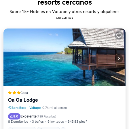
resorts cercanos
Sobre
15
+ Hoteles en Vaitape y otros resorts y alquileres
cercanos
Casa
Oa Oa Lodge
Frente al mar
Desayuno
Bora Bora
·
Vaitape
0.74 mi al centro
Aparcamiento
Piscina
Excelente
8.0
(
789 Reseñas
)
8 Dormitorios
3 baños
9 Invitados
645.83 pies²