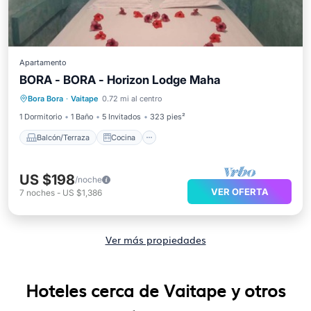
Apartamento
BORA - BORA - Horizon Lodge Maha
Balcón/Terraza
Cocina
Bora Bora
·
Vaitape
0.72 mi al centro
Aire acondicionado
Internet
1 Dormitorio
1 Baño
5 Invitados
323 pies²
Balcón/Terraza
Cocina
US $198
/noche
VER OFERTA
7
noches
-
US $1,386
Ver más propiedades
Hoteles cerca de Vaitape y otros