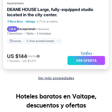
Apartamento
DEANE HOUSE Large, fully-equipped studio
located in the city center.
Cocina
Aire acondicionado
Internet
Bora Bora
·
Vaitape
0.71 mi al centro
Apto para niños
Excepcional
9.0
(
4 Reseñas
)
1 Dormitorio
1 Baño
3 Invitados
Cocina
Aire acondicionado
US $144
/noche
VER OFERTA
7
noches
-
US $1,011
Ver más propiedades
Hoteles baratos en Vaitape,
descuentos y ofertas