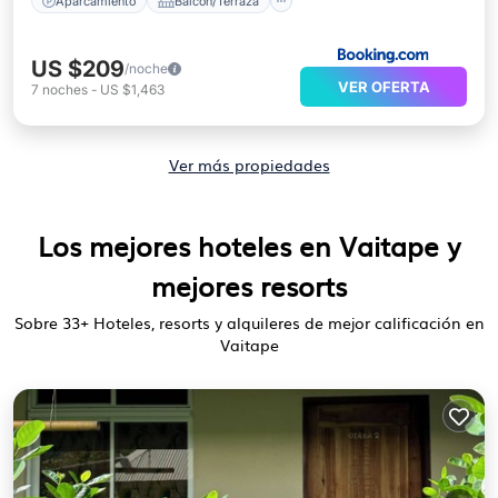
Aparcamiento
Balcón/Terraza
US $209
/noche
VER OFERTA
7
noches
-
US $1,463
Ver más propiedades
Los mejores hoteles en Vaitape y
mejores resorts
Sobre
33
+ Hoteles, resorts y alquileres de mejor calificación en
Vaitape