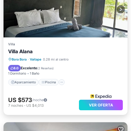
Villa
Villa Alana
Aparcamiento
Piscina
Bora Bora
·
Vaitape
0.28 mi al centro
Balcón/Terraza
Internet
Excelente
8.0
(
2 Reseñas
)
1 Dormitorio
1 Baño
Aparcamiento
Piscina
US $573
/noche
VER OFERTA
7
noches
-
US $4,013