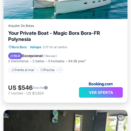
Alquiler De Botes
Your Private Boat - Magic Bora Bora-FR
Polynesia
Frente al mar
Piscina
Vista al mar
Bora Bora
·
Vaitape
0.17 mi al centro
Balcón/Terraza
Excepcional
10.0
(
1 Revisar
)
2 Dormitorios
2 baños
5 Invitados
64.58 pies²
Frente al mar
Piscina
US $546
/noche
VER OFERTA
7
noches
-
US $3,824