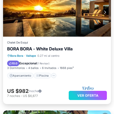
Chalet De Esquí
BORA BORA - White Deluxe Villa
Aparcamiento
Piscina
Bora Bora
·
Vaitape
0.27 mi al centro
Balcón/Terraza
Cocina
Excepcional
10.0
(
1 Revisar
)
3 Dormitorios
4 baños
6 Invitados
1668 pies²
Aparcamiento
Piscina
US $982
/noche
VER OFERTA
7
noches
-
US $6,877