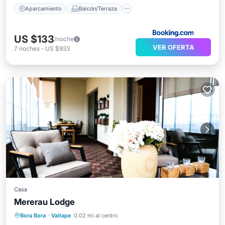
Aparcamiento
Balcón/Terraza
US $133
/noche
VER OFERTA
7
noches
-
US $933
Casa
Mererau Lodge
Aparcamiento
Balcón/Terraza
Bora Bora
·
Vaitape
0.02 mi al centro