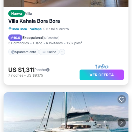
Nueva
Villa
Villa Kahaia Bora Bora
Aparcamiento
Piscina
Vista al mar
Bora Bora
·
Vaitape
0.67 mi al centro
Balcón/Terraza
Excepcional
10.0
(
4 Reseñas
)
3 Dormitorios
1 Baño
6 Invitados
1507 pies²
Aparcamiento
Piscina
US $1,311
/noche
VER OFERTA
7
noches
-
US $9,175