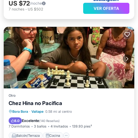
US $72
/noche
VER OFERTA
7
noches
-
US $502
Otro
Chez Hina no Pacifica
Balcón/Terraza
Cocina
Internet
Bora Bora
·
Vaitape
0.58 mi al centro
Restaurante
Excelente
8.0
(
140 Reseñas
)
7 Dormitorios
3 baños
4 Invitados
139.93 pies²
Balcón/Terraza
Cocina