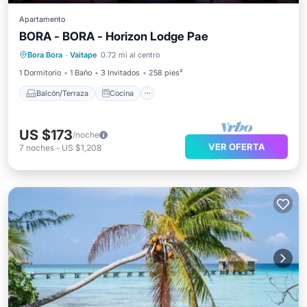
Apartamento
BORA - BORA - Horizon Lodge Pae
Balcón/Terraza
Cocina
Bora Bora
·
Vaitape
0.72 mi al centro
Aire acondicionado
Internet
1 Dormitorio
1 Baño
3 Invitados
258 pies²
Balcón/Terraza
Cocina
US $173
/noche
VER OFERTA
7
noches
-
US $1,208