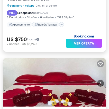
Aparcamiento
Balcón/Terraza
Bora Bora
·
Vaitape
0.67 mi al centro
Vistas
Aire acondicionado
Excepcional
9.0
(
8 Reseñas
)
3 Dormitorios
3 baños
6 Invitados
1399.31 pies²
Aparcamiento
Balcón/Terraza
US $750
/noche
VER OFERTA
7
noches
-
US $5,249