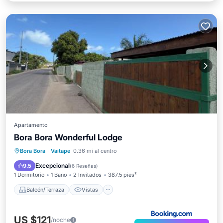
Apartamento
Bora Bora Wonderful Lodge
Balcón/Terraza
Vistas
Bora Bora
·
Vaitape
0.36 mi al centro
Aire acondicionado
Internet
Excepcional
9.5
(
6 Reseñas
)
1 Dormitorio
1 Baño
2 Invitados
387.5 pies²
Balcón/Terraza
Vistas
US $121
/noche