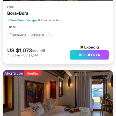
Hotel
Bora-Bora
Desayuno
Piscina
Balcón/Terraza
Bora Bora
·
Vaitape
0.21 mi al centro
Vistas
1 Baño
Desayuno
Piscina
US $1,073
/noche
VER OFERTA
7
noches
-
US $7,514
Ahorra con
OneKey