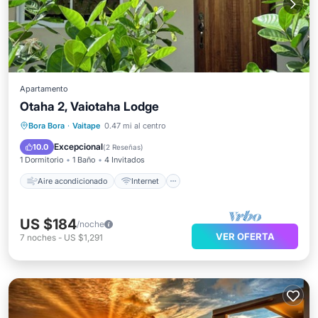
Apartamento
Otaha 2, Vaiotaha Lodge
Aire acondicionado
Internet
Bora Bora
·
Vaitape
0.47 mi al centro
Apto para niños
Lavandería
Excepcional
10.0
(
2 Reseñas
)
1 Dormitorio
1 Baño
4 Invitados
Aire acondicionado
Internet
US $184
/noche
VER OFERTA
7
noches
-
US $1,291