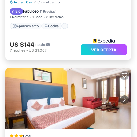
Aparcamiento
Cocina
Accra
·
Osu
0.51 mi al centro
Aire acondicionado
Internet
Fabuloso
8.6
(
11 Reseñas
)
1 Dormitorio
1 Baño
2 Invitados
Aparcamiento
Cocina
US $144
/noche
VER OFERTA
7
noches
-
US $1,007
Hotel