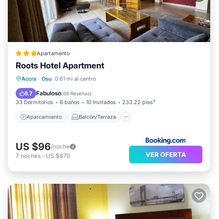
Apartamento
Roots Hotel Apartment
Aparcamiento
Balcón/Terraza
Accra
·
Osu
0.61 mi al centro
Aire acondicionado
Internet
Fabuloso
8.7
(
68 Reseñas
)
33 Dormitorios
6 baños
10 Invitados
233.22 pies²
Aparcamiento
Balcón/Terraza
US $96
/noche
VER OFERTA
7
noches
-
US $670