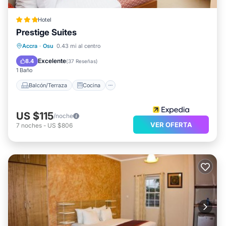
Hotel
Prestige Suites
Balcón/Terraza
Cocina
Accra
·
Osu
0.43 mi al centro
Aire acondicionado
Internet
Excelente
8.4
(
37 Reseñas
)
1 Baño
Balcón/Terraza
Cocina
US $115
/noche
VER OFERTA
7
noches
-
US $806