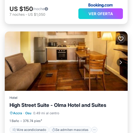
US $150
/noche
VER OFERTA
7
noches
-
US $1,050
Hotel
Aire acondicionado
High Street Suite - Olma Hotel and Suites
Se admiten mascotas
Apto para niños
Accra
·
Osu
0.49 mi al centro
Lavandería
1 Baño
376.74 pies²
Aire acondicionado
Se admiten mascotas