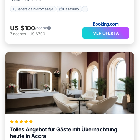
Bañera de hidromasaje
Desayuno
US $100
/noche
VER OFERTA
7
noches
-
US $700
Tolles Angebot für Gäste mit Übernachtung
heute in Accra