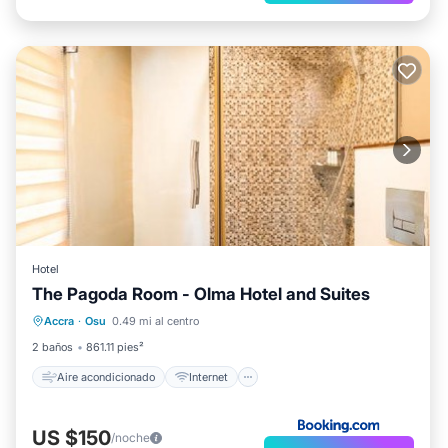
Hotel
The Pagoda Room - Olma Hotel and Suites
Aire acondicionado
Internet
Accra
·
Osu
0.49 mi al centro
Se admiten mascotas
Apto para niños
2 baños
861.11 pies²
Aire acondicionado
Internet
US $150
/noche