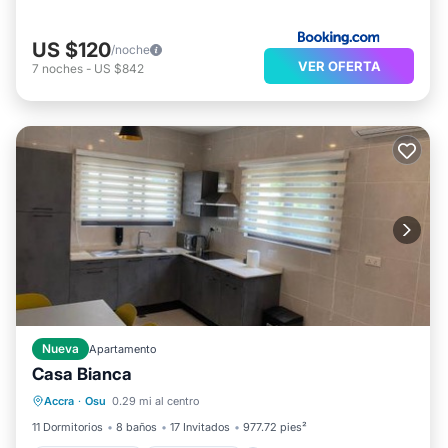
US $120
/noche
VER OFERTA
7
noches
-
US $842
Nueva
Apartamento
Casa Bianca
Piscina privada
Frente al mar
Accra
·
Osu
0.29 mi al centro
Aparcamiento
Piscina
11 Dormitorios
8 baños
17 Invitados
977.72 pies²