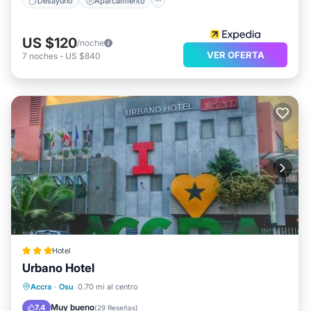
Desayuno
Aparcamiento
US $120
/noche
VER OFERTA
7
noches
-
US $840
Hotel
Urbano Hotel
Aparcamiento
Balcón/Terraza
Accra
·
Osu
0.70 mi al centro
Aire acondicionado
Apto para niños
Muy bueno
7.4
(
29 Reseñas
)