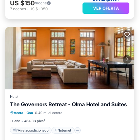
US $150
/noche
VER OFERTA
7
noches
-
US $1,050
Hotel
The Governors Retreat - Olma Hotel and Suites
Aire acondicionado
Internet
Accra
·
Osu
0.49 mi al centro
Se admiten mascotas
Apto para niños
1 Baño
484.38 pies²
Aire acondicionado
Internet