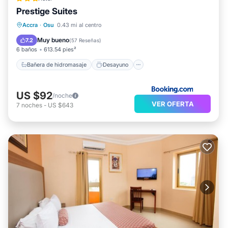
Prestige Suites
Bañera de hidromasaje
Desayuno
Accra
·
Osu
0.43 mi al centro
Aparcamiento
Balcón/Terraza
Muy bueno
7.2
(
57 Reseñas
)
6 baños
613.54 pies²
Bañera de hidromasaje
Desayuno
US $92
/noche
VER OFERTA
7
noches
-
US $643