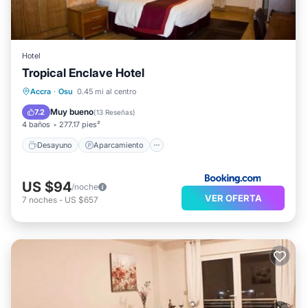
Hotel
Tropical Enclave Hotel
Desayuno
Aparcamiento
Accra
·
Osu
0.45 mi al centro
Balcón/Terraza
Aire acondicionado
Muy bueno
7.2
(
13 Reseñas
)
4 baños
277.17 pies²
Desayuno
Aparcamiento
US $94
/noche
VER OFERTA
7
noches
-
US $657