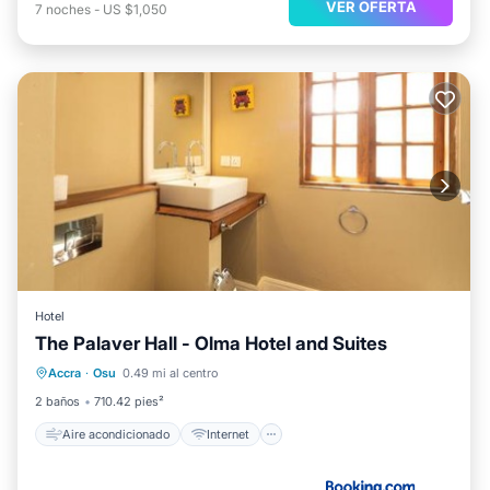
VER OFERTA
7
noches
-
US $1,050
Hotel
The Palaver Hall - Olma Hotel and Suites
Aire acondicionado
Internet
Accra
·
Osu
0.49 mi al centro
Se admiten mascotas
Apto para niños
2 baños
710.42 pies²
Aire acondicionado
Internet