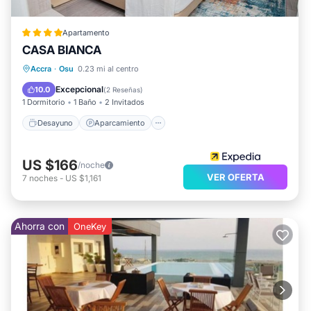
Apartamento
CASA BIANCA
Desayuno
Aparcamiento
Piscina
Accra
·
Osu
0.23 mi al centro
Cocina
Excepcional
10.0
(
2 Reseñas
)
1 Dormitorio
1 Baño
2 Invitados
Desayuno
Aparcamiento
US $166
/noche
VER OFERTA
7
noches
-
US $1,161
Ahorra con
OneKey