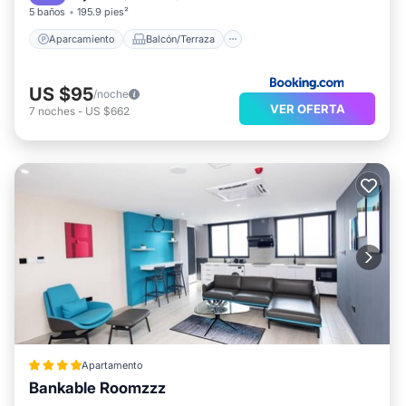
5 baños
195.9 pies²
Aparcamiento
Balcón/Terraza
US $95
/noche
VER OFERTA
7
noches
-
US $662
Apartamento
Bankable Roomzzz