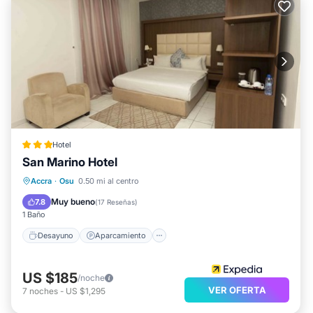
Hotel
San Marino Hotel
Desayuno
Aparcamiento
Piscina
Accra
·
Osu
0.50 mi al centro
Cocina
Muy bueno
7.8
(
17 Reseñas
)
1 Baño
Desayuno
Aparcamiento
US $185
/noche
VER OFERTA
7
noches
-
US $1,295