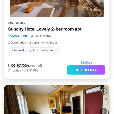
Apartamento
Suncity Hotel Lovely 2-bedroom apt
Internet
Apto para niños
Accra
·
Osu
0.36 mi al centro
Seguridad/Protección
2 Dormitorios
2 baños
4 Invitados
Internet
Apto para niños
US $285
/noche
VER OFERTA
7
noches
-
US $1,992