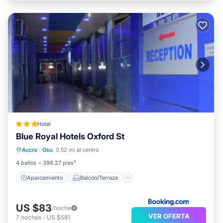
Hotel
Blue Royal Hotels Oxford St
Aparcamiento
Balcón/Terraza
Accra
·
Osu
0.52 mi al centro
Aire acondicionado
Apto para niños
4 baños
398.27 pies²
Aparcamiento
Balcón/Terraza
US $83
/noche
VER OFERTA
7
noches
-
US $581