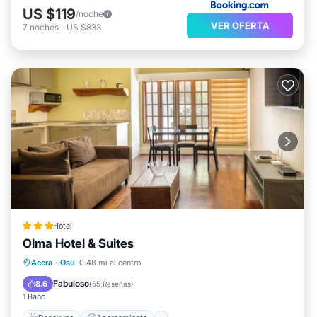
US $119
/noche
VER OFERTA
7
noches
-
US $833
Hotel
Olma Hotel & Suites
Desayuno
Aparcamiento
Piscina
Accra
·
Osu
0.48 mi al centro
Spa
Fabuloso
8.6
(
55 Reseñas
)
1 Baño