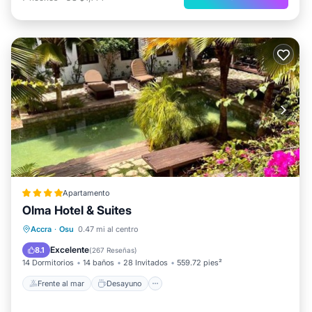
Apartamento
Olma Hotel & Suites
Frente al mar
Desayuno
Accra
·
Osu
0.47 mi al centro
Aparcamiento
Piscina
Excelente
8.1
(
267 Reseñas
)
14 Dormitorios
14 baños
28 Invitados
559.72 pies²
Frente al mar
Desayuno