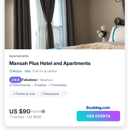
Apartamento
Mansah Plus Hotel and Apartments
Frente al mar
Desayuno
Accra
·
Osu
0.14 mi al centro
Aparcamiento
Piscina
Fabuloso
8.6
(
7 Reseñas
)
21 Dormitorios
4 baños
7 Invitados
Frente al mar
Desayuno
US $90
/noche
VER OFERTA
7
noches
-
US $630