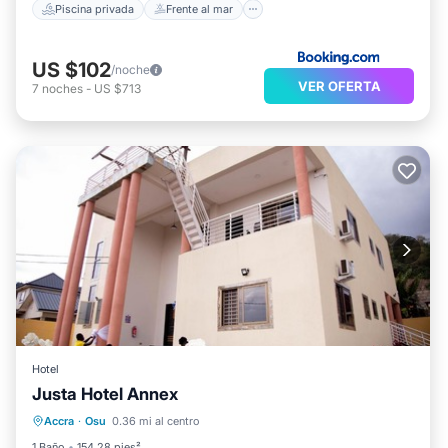
Piscina privada
Frente al mar
US $102
/noche
VER OFERTA
7
noches
-
US $713
Hotel
Justa Hotel Annex
Bañera de hidromasaje
Desayuno
Accra
·
Osu
0.36 mi al centro
Aparcamiento
Piscina
1 Baño
154.28 pies²