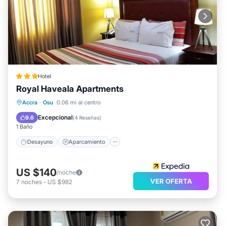
Hotel
Royal Haveala Apartments
Desayuno
Aparcamiento
Cocina
Accra
·
Osu
0.06 mi al centro
Aire acondicionado
Excepcional
9.6
(
4 Reseñas
)
1 Baño
Desayuno
Aparcamiento
US $140
/noche
VER OFERTA
7
noches
-
US $982