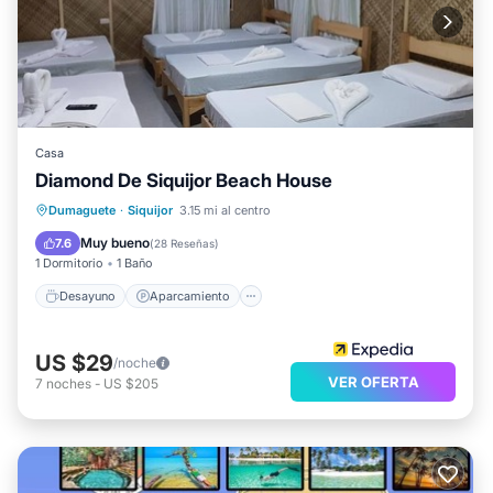
Casa
Diamond De Siquijor Beach House
Desayuno
Aparcamiento
Dumaguete
·
Siquijor
3.15 mi al centro
Balcón/Terraza
Aire acondicionado
Muy bueno
7.6
(
28 Reseñas
)
1 Dormitorio
1 Baño
Desayuno
Aparcamiento
US $29
/noche
VER OFERTA
7
noches
-
US $205