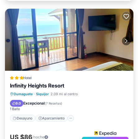
Hotel
Infinity Heights Resort
Desayuno
Aparcamiento
Piscina
Dumaguete
·
Siquijor
2.09 mi al centro
Spa
Excepcional
9.0
(
7 Reseñas
)
1 Baño
Desayuno
Aparcamiento
US $86
/noche