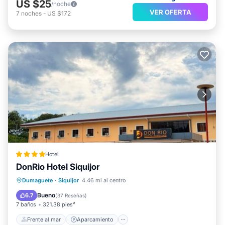
US $25
/noche
VER OFERTA
7
noches
-
US $172
Hotel
DonRio Hotel Siquijor
Frente al mar
Aparcamiento
Piscina
Dumaguete
·
Siquijor
4.46 mi al centro
Vista al mar
Bueno
6.7
(
37 Reseñas
)
7 baños
321.38 pies²
Frente al mar
Aparcamiento