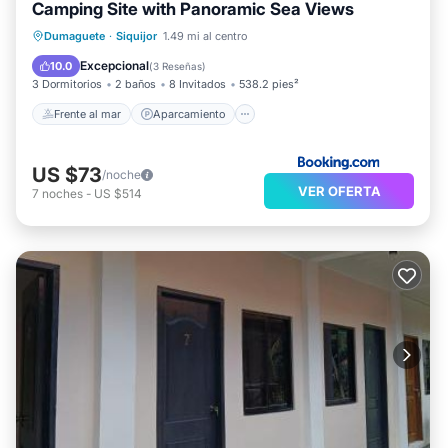
Camping Site with Panoramic Sea Views
Frente al mar
Aparcamiento
Piscina
Dumaguete
·
Siquijor
1.49 mi al centro
Vista al mar
Excepcional
10.0
(
3 Reseñas
)
3 Dormitorios
2 baños
8 Invitados
538.2 pies²
Frente al mar
Aparcamiento
US $73
/noche
VER OFERTA
7
noches
-
US $514