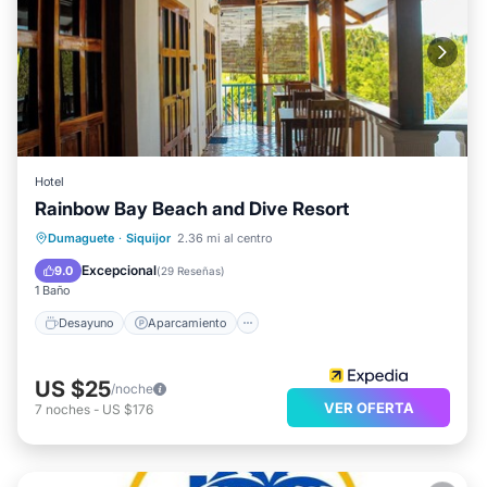
Hotel
Rainbow Bay Beach and Dive Resort
Desayuno
Aparcamiento
Piscina
Dumaguete
·
Siquijor
2.36 mi al centro
Balcón/Terraza
Excepcional
9.0
(
29 Reseñas
)
1 Baño
Desayuno
Aparcamiento
US $25
/noche
VER OFERTA
7
noches
-
US $176