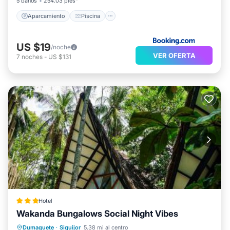
5 baños
254.03 pies²
Aparcamiento
Piscina
US $19
/noche
VER OFERTA
7
noches
-
US $131
Hotel
Wakanda Bungalows Social Night Vibes
Aparcamiento
Balcón/Terraza
Dumaguete
·
Siquijor
5.38 mi al centro
Vistas
Aire acondicionado