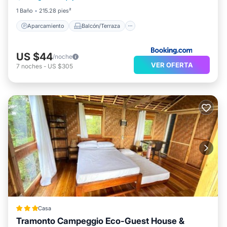
1 Baño
215.28 pies²
Aparcamiento
Balcón/Terraza
US $44
/noche
VER OFERTA
7
noches
-
US $305
Casa
Tramonto Campeggio Eco-Guest House &