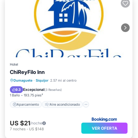
Hotel
ChiReyFilo Inn
Aparcamiento
Aire acondicionado
Dumaguete
·
Siquijor
2.57 mi al centro
Internet
Se admiten mascotas
Excepcional
9.3
(
3 Reseñas
)
1 Baño
193.75 pies²
Aparcamiento
Aire acondicionado
US $21
/noche
VER OFERTA
7
noches
-
US $148