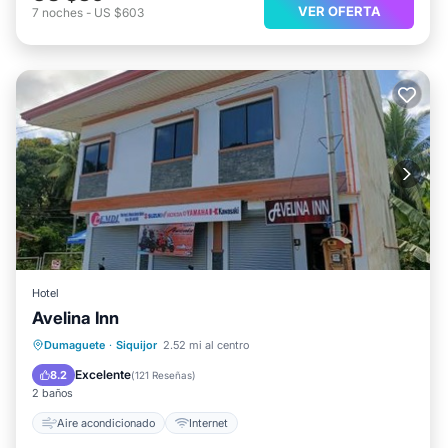
VER OFERTA
7
noches
-
US $603
Hotel
Avelina Inn
Dumaguete
·
Siquijor
2.52 mi al centro
Aire acondicionado
Internet
Excelente
8.2
(
121 Reseñas
)
2 baños
Aire acondicionado
Internet