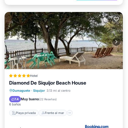
Hotel
Diamond De Siquijor Beach House
Playa privada
Frente al mar
Dumaguete
·
Siquijor
3.13 mi al centro
Aparcamiento
Vista al mar
Muy bueno
7.4
(
22 Reseñas
)
6 baños
Playa privada
Frente al mar