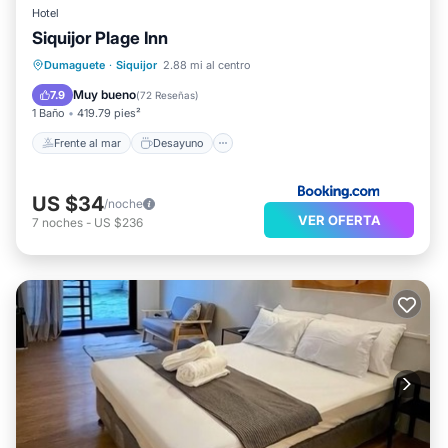
Hotel
Siquijor Plage Inn
Frente al mar
Desayuno
Dumaguete
·
Siquijor
2.88 mi al centro
Aparcamiento
Vista al mar
Muy bueno
7.9
(
72 Reseñas
)
1 Baño
419.79 pies²
Frente al mar
Desayuno
US $34
/noche
VER OFERTA
7
noches
-
US $236