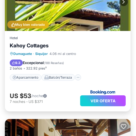
Muy bien valorado
Hotel
Kahoy Cottages
Aparcamiento
Balcón/Terraza
Dumaguete
·
Siquijor
4.06 mi al centro
Vistas
Internet
Excepcional
9.3
(
188 Reseñas
)
2 baños
322.92 pies²
Aparcamiento
Balcón/Terraza
US $53
/noche
VER OFERTA
7
noches
-
US $371