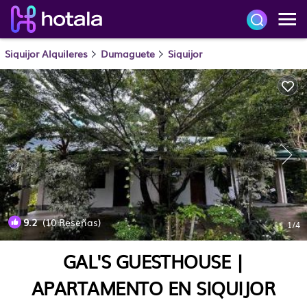
Siquijor Alquileres
Dumaguete
Siquijor
9.2
(10 Reseñas)
1
/4
GAL'S GUESTHOUSE |
APARTAMENTO EN SIQUIJOR