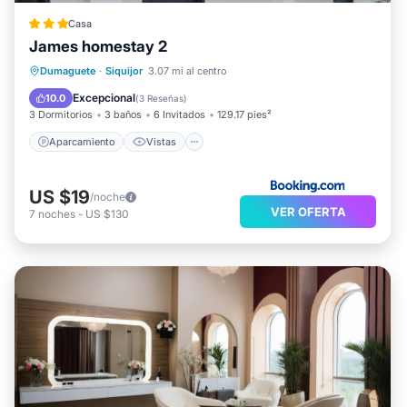
Casa
James homestay 2
Aparcamiento
Vistas
Dumaguete
·
Siquijor
3.07 mi al centro
Aire acondicionado
Internet
Excepcional
10.0
(
3 Reseñas
)
3 Dormitorios
3 baños
6 Invitados
129.17 pies²
Aparcamiento
Vistas
US $19
/noche
VER OFERTA
7
noches
-
US $130