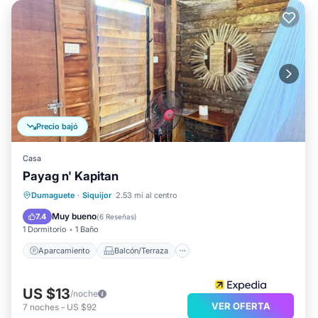
Precio bajó
Casa
Payag n' Kapitan
Aparcamiento
Balcón/Terraza
Dumaguete
·
Siquijor
2.53 mi al centro
Cocina
Internet
Muy bueno
7.4
(
6 Reseñas
)
1 Dormitorio
1 Baño
Aparcamiento
Balcón/Terraza
US $13
/noche
VER OFERTA
7
noches
-
US $92