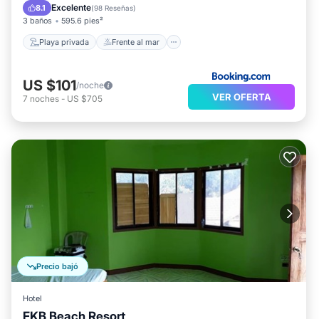
Desayuno
Aparcamiento
Excelente
8.1
(
98 Reseñas
)
3 baños
595.6 pies²
Playa privada
Frente al mar
US $101
/noche
VER OFERTA
7
noches
-
US $705
Precio bajó
Hotel
FKB Beach Resort