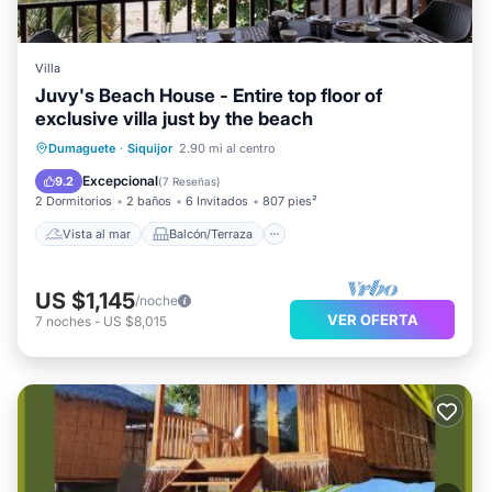
Villa
Juvy's Beach House - Entire top floor of
exclusive villa just by the beach
Vista al mar
Balcón/Terraza
Dumaguete
·
Siquijor
2.90 mi al centro
Vistas
Cocina
Excepcional
9.2
(
7 Reseñas
)
2 Dormitorios
2 baños
6 Invitados
807 pies²
Vista al mar
Balcón/Terraza
US $1,145
/noche
VER OFERTA
7
noches
-
US $8,015