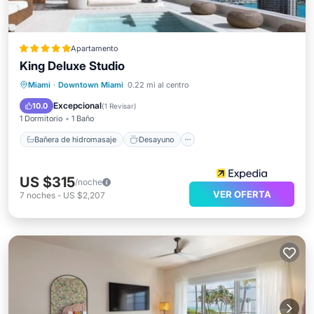
Apartamento
King Deluxe Studio
Bañera de hidromasaje
Desayuno
Miami
·
Downtown Miami
0.22 mi al centro
Aparcamiento
Piscina
Excepcional
10.0
(
1 Revisar
)
1 Dormitorio
1 Baño
Bañera de hidromasaje
Desayuno
US $315
/noche
VER OFERTA
7
noches
-
US $2,207