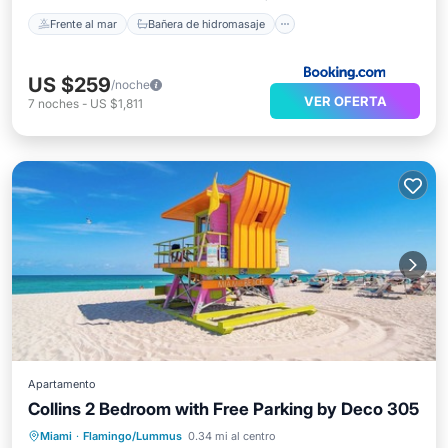
Frente al mar
Bañera de hidromasaje
US $259
/noche
VER OFERTA
7
noches
-
US $1,811
Apartamento
Collins 2 Bedroom with Free Parking by Deco 305
Frente al mar
Aparcamiento
Miami
·
Flamingo/Lummus
0.34 mi al centro