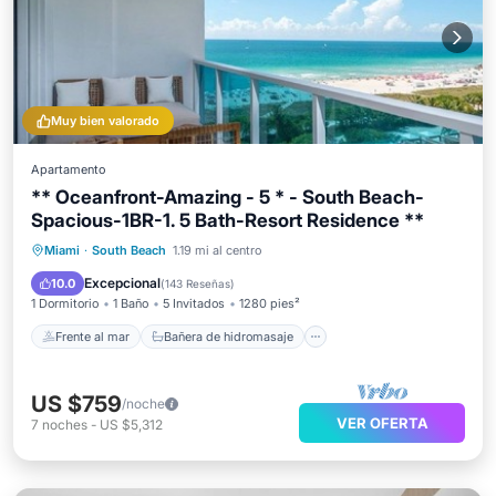
Muy bien valorado
Apartamento
** Oceanfront-Amazing - 5 * - South Beach-
Spacious-1BR-1. 5 Bath-Resort Residence **
Frente al mar
Bañera de hidromasaje
Miami
·
South Beach
1.19 mi al centro
Aparcamiento
Piscina
Excepcional
10.0
(
143 Reseñas
)
1 Dormitorio
1 Baño
5 Invitados
1280 pies²
Frente al mar
Bañera de hidromasaje
US $759
/noche
VER OFERTA
7
noches
-
US $5,312