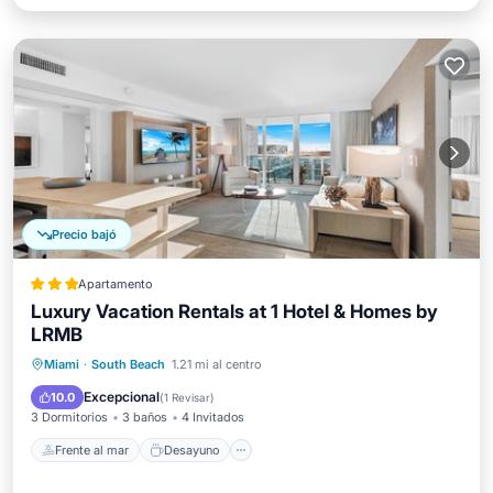
Precio bajó
Apartamento
Luxury Vacation Rentals at 1 Hotel & Homes by
LRMB
Frente al mar
Desayuno
Miami
·
South Beach
1.21 mi al centro
Aparcamiento
Piscina
Excepcional
10.0
(
1 Revisar
)
3 Dormitorios
3 baños
4 Invitados
Frente al mar
Desayuno