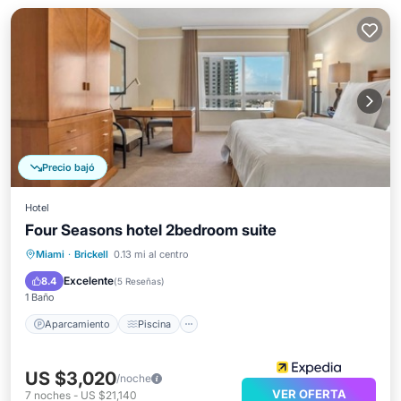
Precio bajó
Hotel
Four Seasons hotel 2bedroom suite
Aparcamiento
Piscina
Spa
Miami
·
Brickell
0.13 mi al centro
Cocina
Excelente
8.4
(
5 Reseñas
)
1 Baño
Aparcamiento
Piscina
US $3,020
/noche
VER OFERTA
7
noches
-
US $21,140