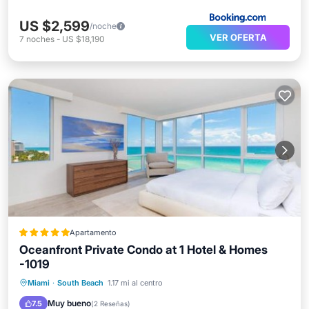
US $2,599
/noche
VER OFERTA
7
noches
-
US $18,190
Apartamento
Oceanfront Private Condo at 1 Hotel & Homes
-1019
Frente al mar
Bañera de hidromasaje
Miami
·
South Beach
1.17 mi al centro
Desayuno
Aparcamiento
Muy bueno
7.5
(
2 Reseñas
)