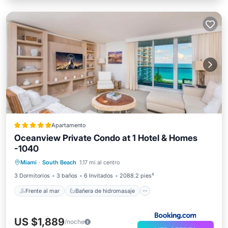
Apartamento
Oceanview Private Condo at 1 Hotel & Homes
-1040
Frente al mar
Bañera de hidromasaje
Miami
·
South Beach
1.17 mi al centro
Desayuno
Aparcamiento
3 Dormitorios
3 baños
6 Invitados
2088.2 pies²
Frente al mar
Bañera de hidromasaje
US $1,889
/noche