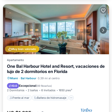
Muy bien valorado
Apartamento
One Bal Harbour Hotel and Resort, vacaciones de
lujo de 2 dormitorios en Florida
Frente al mar
Bañera de hidromasaje
Miami
·
Bal Harbour
0.39 mi al centro
Aparcamiento
Piscina
Excepcional
10.0
(
89 Reseñas
)
2 Dormitorios
2 baños
6 Invitados
1650 pies²
Frente al mar
Bañera de hidromasaje