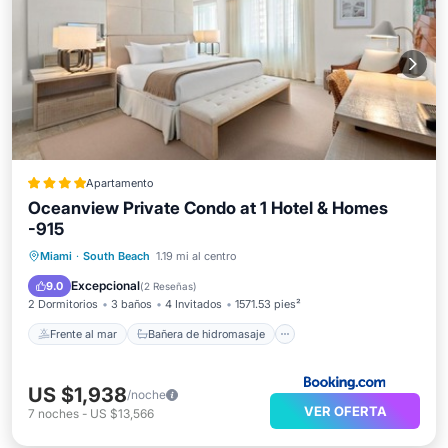
Apartamento
Oceanview Private Condo at 1 Hotel & Homes
-915
Frente al mar
Bañera de hidromasaje
Miami
·
South Beach
1.19 mi al centro
Desayuno
Aparcamiento
Excepcional
9.0
(
2 Reseñas
)
2 Dormitorios
3 baños
4 Invitados
1571.53 pies²
Frente al mar
Bañera de hidromasaje
US $1,938
/noche
VER OFERTA
7
noches
-
US $13,566