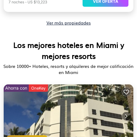
VER OFERTA
7
noches
-
US $13,223
Ver más propiedades
Los mejores hoteles en Miami y
mejores resorts
Sobre
10000
+ Hoteles, resorts y alquileres de mejor calificación
en Miami
Ahorra con
OneKey