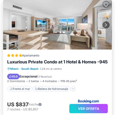
Apartamento
Luxurious Private Condo at 1 Hotel & Homes -945
Frente al mar
Bañera de hidromasaje
Miami
·
South Beach
1.24 mi al centro
Desayuno
Aparcamiento
Excepcional
10.0
(
3 Reseñas
)
2 Dormitorios
2 baños
4 Invitados
1119.45 pies²
Frente al mar
Bañera de hidromasaje
US $837
/noche
VER OFERTA
7
noches
-
US $5,857