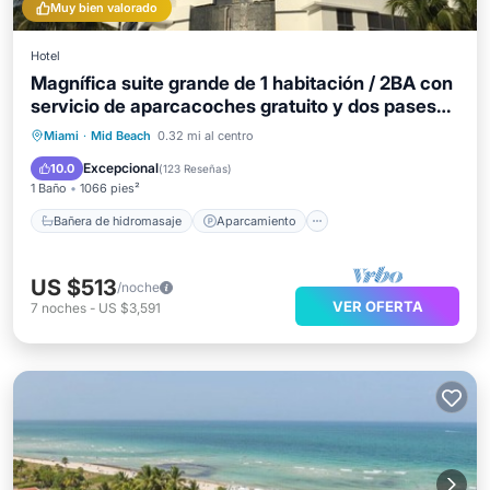
Muy bien valorado
Hotel
Magnífica suite grande de 1 habitación / 2BA con
servicio de aparcacoches gratuito y dos pases
de spa
Bañera de hidromasaje
Aparcamiento
Miami
·
Mid Beach
0.32 mi al centro
Piscina
Spa
Excepcional
10.0
(
123 Reseñas
)
1 Baño
1066 pies²
Bañera de hidromasaje
Aparcamiento
US $513
/noche
VER OFERTA
7
noches
-
US $3,591