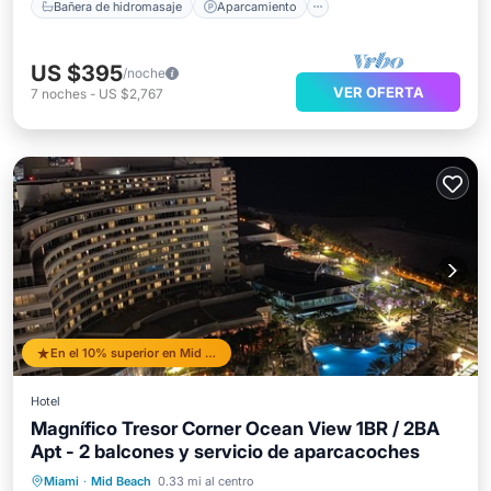
Bañera de hidromasaje
Aparcamiento
US $395
/noche
VER OFERTA
7
noches
-
US $2,767
En el 10% superior en Mid Beach
Hotel
Magnífico Tresor Corner Ocean View 1BR / 2BA
Apt - 2 balcones y servicio de aparcacoches
Bañera de hidromasaje
Aparcamiento
Miami
·
Mid Beach
0.33 mi al centro