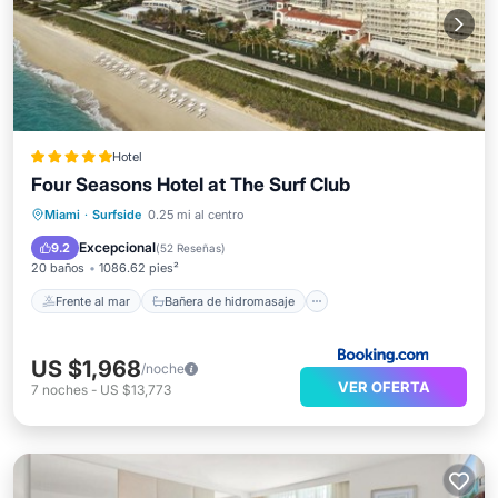
Hotel
Four Seasons Hotel at The Surf Club
Frente al mar
Bañera de hidromasaje
Desayuno
Miami
·
Surfside
0.25 mi al centro
Estación de carga para vehículos eléctricos
Excepcional
9.2
(
52 Reseñas
)
20 baños
1086.62 pies²
Frente al mar
Bañera de hidromasaje
US $1,968
/noche
VER OFERTA
7
noches
-
US $13,773