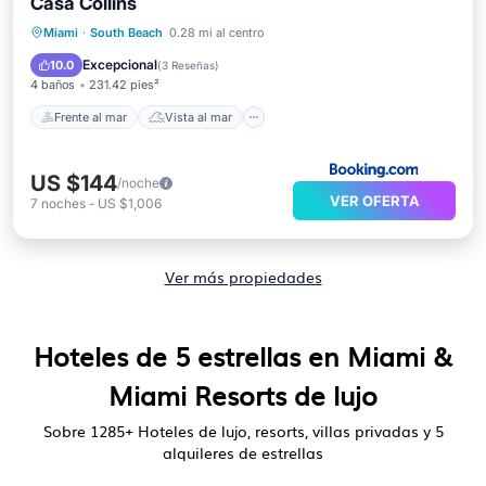
Casa Collins
Frente al mar
Vista al mar
Vistas
Miami
·
South Beach
0.28 mi al centro
Cocina
Excepcional
10.0
(
3 Reseñas
)
4 baños
231.42 pies²
Frente al mar
Vista al mar
US $144
/noche
VER OFERTA
7
noches
-
US $1,006
Ver más propiedades
Hoteles de 5 estrellas en Miami &
Miami Resorts de lujo
Sobre
1285
+ Hoteles de lujo, resorts, villas privadas y 5
alquileres de estrellas