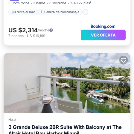
3 Dormitorios
3 baños
6 Invitados
1948.27 pies²
Frente al mar
Bañera de hidromasaje
US $2,314
/noche
VER OFERTA
7
noches
-
US $16,199
Hotel
3 Grande Deluxe 2BR Suite With Balcony at The
Altair Hotel Bay Harbor Miami!