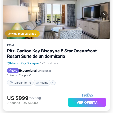
Muy bien valorado
Hotel
Ritz-Carlton Key Biscayne 5 Star Oceanfront
Resort Suite de un dormitorio
Aparcamiento
Piscina
Spa
Miami
·
Key Biscayne
1.72 mi al centro
Balcón/Terraza
Excepcional
10.0
(
90 Reseñas
)
1 Baño
782 pies²
Aparcamiento
Piscina
US $999
/noche
VER OFERTA
7
noches
-
US $6,990