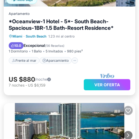
Apartamento
*Oceanview-1 Hotel - 5*- South Beach-
Spacious-1BR-1.5 Bath-Resort Residence*
Frente al mar
Aparcamiento
Piscina
Miami
·
South Beach
1.23 mi al centro
Spa
Excepcional
10.0
(
56 Reseñas
)
1 Dormitorio
1 Baño
5 Invitados
980 pies²
Frente al mar
Aparcamiento
US $880
/noche
VER OFERTA
7
noches
-
US $6,159