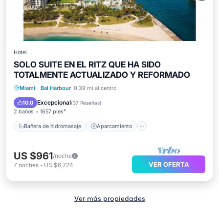
Hotel
SOLO SUITE EN EL RITZ QUE HA SIDO
TOTALMENTE ACTUALIZADO Y REFORMADO
Bañera de hidromasaje
Aparcamiento
Miami
·
Bal Harbour
0.39 mi al centro
Piscina
Spa
Excepcional
10.0
(
37 Reseñas
)
2 baños
1657 pies²
Bañera de hidromasaje
Aparcamiento
US $961
/noche
VER OFERTA
7
noches
-
US $6,724
Ver más propiedades