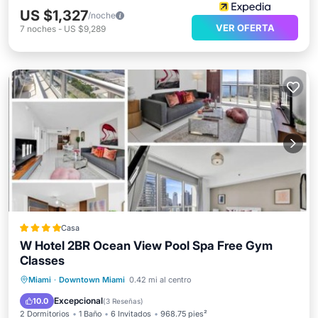
US $1,327
/noche
VER OFERTA
7
noches
-
US $9,289
Casa
W Hotel 2BR Ocean View Pool Spa Free Gym
Classes
Frente al mar
Bañera de hidromasaje
Miami
·
Downtown Miami
0.42 mi al centro
Aparcamiento
Piscina
Excepcional
10.0
(
3 Reseñas
)
2 Dormitorios
1 Baño
6 Invitados
968.75 pies²