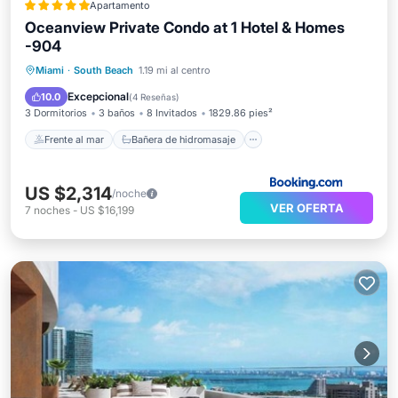
Apartamento
Oceanview Private Condo at 1 Hotel & Homes
-904
Frente al mar
Bañera de hidromasaje
Miami
·
South Beach
1.19 mi al centro
Desayuno
Aparcamiento
Excepcional
10.0
(
4 Reseñas
)
3 Dormitorios
3 baños
8 Invitados
1829.86 pies²
Frente al mar
Bañera de hidromasaje
US $2,314
/noche
VER OFERTA
7
noches
-
US $16,199