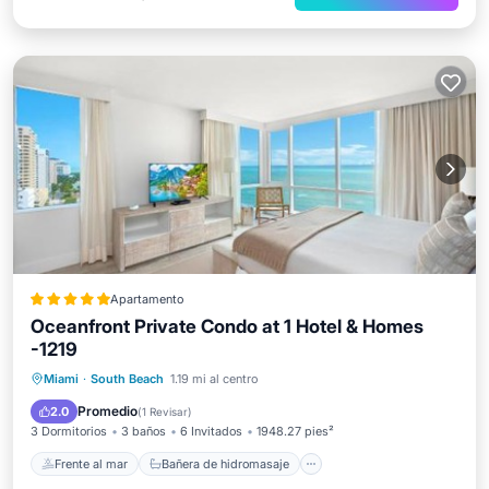
Apartamento
Oceanfront Private Condo at 1 Hotel & Homes
-1219
Frente al mar
Bañera de hidromasaje
Miami
·
South Beach
1.19 mi al centro
Desayuno
Aparcamiento
Promedio
2.0
(
1 Revisar
)
3 Dormitorios
3 baños
6 Invitados
1948.27 pies²
Frente al mar
Bañera de hidromasaje