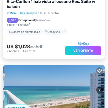
Ritz-Carlton 1 hab vista al oceano Res. Suite w
balcón
Bañera de hidromasaje
Desayuno
Miami
·
Key Biscayne
1.69 mi al centro
Aparcamiento
Piscina
Excepcional
10.0
(
74 Reseñas
)
1 Baño
849 pies²
Bañera de hidromasaje
Desayuno
US $1,028
/noche
VER OFERTA
7
noches
-
US $7,199
Precio bajó