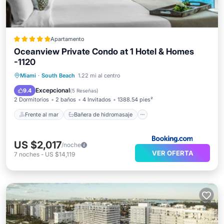
Apartamento
Oceanview Private Condo at 1 Hotel & Homes
-1120
Frente al mar
Bañera de hidromasaje
Miami
·
South Beach
1.22 mi al centro
Desayuno
Aparcamiento
Excepcional
9.4
(
5 Reseñas
)
2 Dormitorios
2 baños
4 Invitados
1388.54 pies²
Frente al mar
Bañera de hidromasaje
US $2,017
/noche
VER OFERTA
7
noches
-
US $14,119