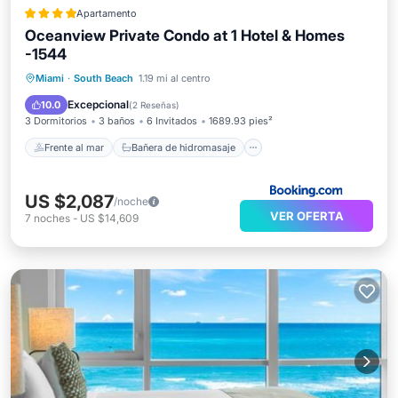
Apartamento
Oceanview Private Condo at 1 Hotel & Homes
-1544
Frente al mar
Bañera de hidromasaje
Miami
·
South Beach
1.19 mi al centro
Desayuno
Aparcamiento
Excepcional
10.0
(
2 Reseñas
)
3 Dormitorios
3 baños
6 Invitados
1689.93 pies²
Frente al mar
Bañera de hidromasaje
US $2,087
/noche
VER OFERTA
7
noches
-
US $14,609