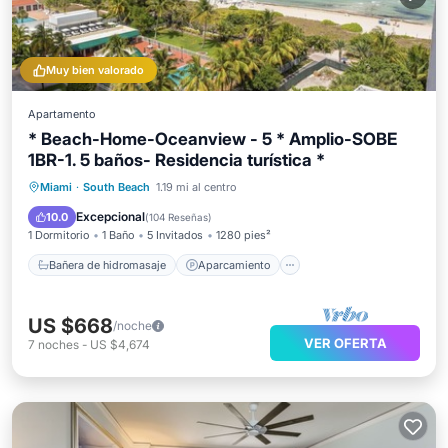
Muy bien valorado
Apartamento
* Beach-Home-Oceanview - 5 * Amplio-SOBE
1BR-1. 5 baños- Residencia turística *
Bañera de hidromasaje
Aparcamiento
Miami
·
South Beach
1.19 mi al centro
Piscina
Spa
Excepcional
10.0
(
104 Reseñas
)
1 Dormitorio
1 Baño
5 Invitados
1280 pies²
Bañera de hidromasaje
Aparcamiento
US $668
/noche
VER OFERTA
7
noches
-
US $4,674