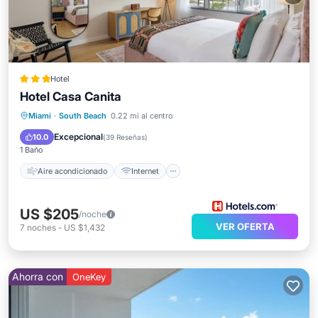
Hotel
Hotel Casa Canita
Aire acondicionado
Internet
Apto para niños
Miami
·
South Beach
0.22 mi al centro
Accesible en silla de ruedas
Excepcional
10.0
(
39 Reseñas
)
1 Baño
Aire acondicionado
Internet
US $205
/noche
VER OFERTA
7
noches
-
US $1,432
Ahorra con
OneKey