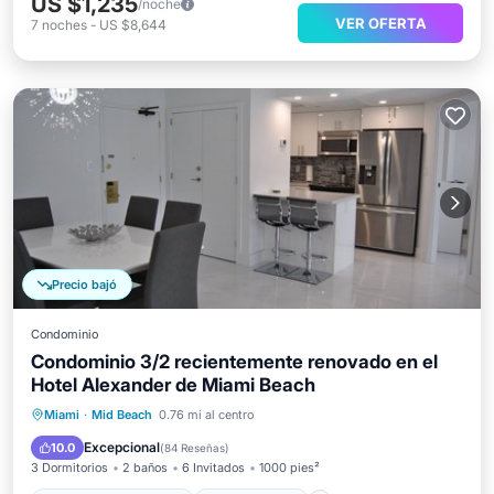
US $1,235
/noche
VER OFERTA
7
noches
-
US $8,644
Precio bajó
Condominio
Condominio 3/2 recientemente renovado en el
Hotel Alexander de Miami Beach
Bañera de hidromasaje
Aparcamiento
Miami
·
Mid Beach
0.76 mi al centro
Piscina
Spa
Excepcional
10.0
(
84 Reseñas
)
3 Dormitorios
2 baños
6 Invitados
1000 pies²