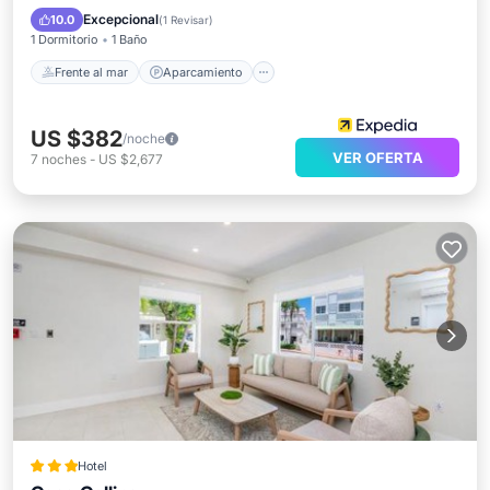
Vista al mar
Vistas
Excepcional
10.0
(
1 Revisar
)
1 Dormitorio
1 Baño
Frente al mar
Aparcamiento
US $382
/noche
VER OFERTA
7
noches
-
US $2,677
Hotel