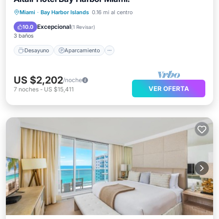
Desayuno
Aparcamiento
Piscina
Miami
·
Bay Harbor Islands
0.16 mi al centro
Balcón/Terraza
Excepcional
10.0
(
1 Revisar
)
3 baños
Desayuno
Aparcamiento
US $2,202
/noche
VER OFERTA
7
noches
-
US $15,411